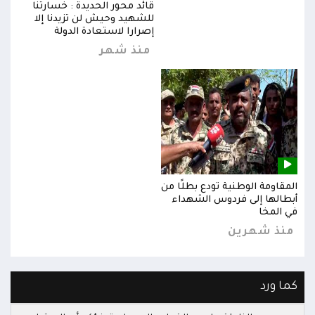
قائد محور الحديدة : خسارتنا
للشهيد وحيش لن تزيدنا إلا
إصرارا لاستعادة الدولة
منذ شهر
المقاومة الوطنية تودع بطلًا من
المق
أبطالها إلى فردوس الشهداء
أبطا
في المخا
في ا
منذ شهرين
من
كما ورد