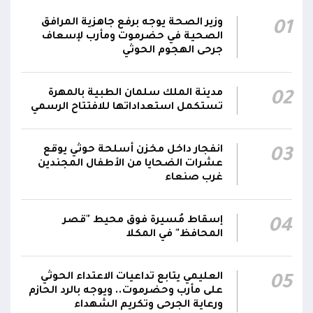
ضد العناصر الحوثية الإرهابية وعتادها
وزير الصحة يوجه برفع جاهزية المرافق
01
المقاومة الوطنية تصد هجوماً حوثياً في جبهتي
الصحية في حضرموت ومأرب لإسعاف
04:17
الحيمة بالتحيتا وحيس جنوب الحديدة
جرحى الهجوم الحوثي
أقر #مجلس_الدفاع_الوطني استمرار انعقاده بصورة
مدينة الملك سلمان الطبية بالمهرة
02
دائمة لمتابعة التطورات الميدانية والأمنية واتخاذ ما
تستكمل استعداداتها للافتتاح الرسمي
يلزم من إجراءات بصورة عاجلة ومستمرة بما
01:13
يضمن سرعة الاستجابة للتصعيد الحوثي والتعامل
مع تداعياته على مختلف المستويات
انفجار داخل مخزن أسلحة حوثي يوقع
03
عشرات الضحايا من الأطفال المجندين
غرب صنعاء
أقر #مجلس_الدفاع_الوطني جملة من القرارات
والتوجيهات الهادفة إلى رفع مستوى الجاهزية
العسكرية والأمنية والدفاع المدني وتعزيز التنسيق
إسقاط مُسيرة فوق محيط "قصر
01:12
04
بين مؤسسات الدولة وحماية المدنيين والمنشآت
المحافظ" في المكلا
الحيوية وضمان التنفيذ الفوري للإجراءات الكفيلة
بالرد الحازم على الاعتداءات الحوثية
العليمي يتابع تداعيات الاعتداء الحوثي
05
على مأرب وحضرموت.. ويوجه بالرد الحازم
ورعاية الجرحى وتكريم الشهداء