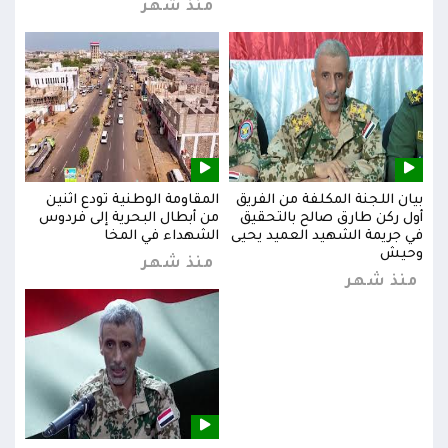
منذ شهر
بيان اللجنة المكلفة من الفريق
المقاومة الوطنية تودع اثنين
بيان
س
أول ركن طارق صالح بالتحقيق
من أبطال البحرية إلى فردوس
أول 
في جريمة الشهيد العميد يحيى
الشهداء في المخا
في ج
وحيش
وحي
منذ شهر
منذ شهر
من