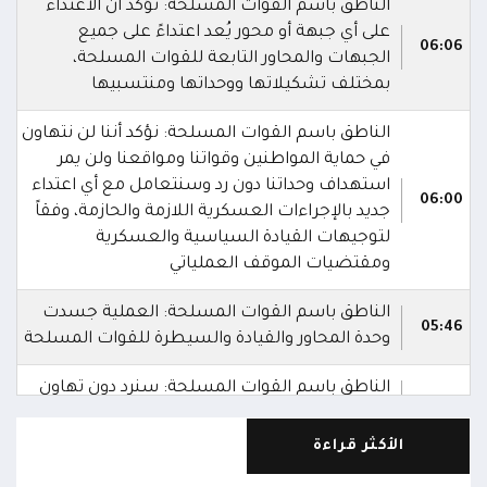
الناطق باسم القوات المسلحة: نؤكد أن الاعتداء
على أي جبهة أو محور يُعد اعتداءً على جميع
06:06
الجبهات والمحاور التابعة للقوات المسلحة،
بمختلف تشكيلاتها ووحداتها ومنتسبيها
الناطق باسم القوات المسلحة: نؤكد أننا لن نتهاون
في حماية المواطنين وقواتنا ومواقعنا ولن يمر
استهداف وحداتنا دون رد وسنتعامل مع أي اعتداء
06:00
جديد بالإجراءات العسكرية اللازمة والحازمة، وفقاً
لتوجيهات القيادة السياسية والعسكرية
ومقتضيات الموقف العملياتي
الناطق باسم القوات المسلحة: العملية جسدت
05:46
وحدة المحاور والقيادة والسيطرة للقوات المسلحة
الناطق باسم القوات المسلحة: سنرد دون تهاون
05:35
حال استمرت اعتداءات الحوثيين الغادرة
الأكثر قراءة
الناطق باسم القوات المسلحة: نفذنا عملاً عسكرياً
05:34