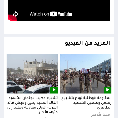
المزيد من الفيديو
يد
المقاومة الوطنية تودع بتشييع
تشييع مهيب لجثمان الشهيد
المق
ائد
رسمي وشعبي الشهيد
القائد العميد يحيى وحيش قائد
رسم
إلى
الظاهري
الفرقة الأولى مقاومة وطنية إلى
الظا
مثواه الأخير
منذ شهر
من