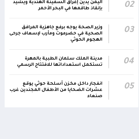
اليمن يدين إغراق السفينة الهندية ويشيد
02
عاجل| فشل إطلاق صاروخ باليستي حوثي من ذي
بإنقاذ طاقمها في البحر الأحمر
السفال بمحافظة إب.. وإصابة عدد من عناصر
02:08
المليشيا ونقلهم إلى مستشفى الرفاعي بمدينة
القاعدة
وزير الصحة يوجه برفع جاهزية المرافق
03
الصحية في حضرموت ومأرب لإسعاف جرحى
الهجوم الحوثي
مدينة الملك سلمان الطبية بالمهرة
04
تستكمل استعداداتها للافتتاح الرسمي
اومة الوطنية تودع بتشييع رسمي
تشييع مهيب لجثمان الشهيد ا
ي الشهيد الظاهري
العميد يحيى وحيش قائد الفرقة
انفجار داخل مخزن أسلحة حوثي يوقع
05
مقاومة وطنية إلى مثواه الأخير
ذ شهر
عشرات الضحايا من الأطفال المجندين غرب
منذ شهر
صنعاء