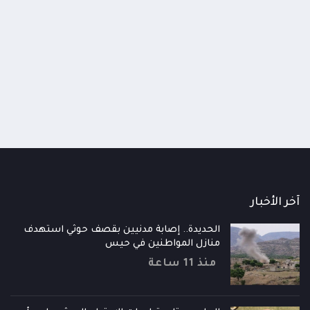
اومة الوطنية تودع اثنين من أبطال
قائد محور الحديدة : خسارتنا 
رية إلى فردوس الشهداء في المخا
وحيش لن تزيدنا إلا إصرارا لاست
ذ شهر
منذ شهر
آخر الأخبار
الحديدة.. إصابة مدنيين بقصف حوثي استهدف
منازل المواطنين في حيس
منذ 11 ساعة