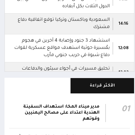
الدول الثلاث بكل أبعاده
السعودية وباكستان وتركيا توقع اتفاقية دفاع
14:16
مشترك
استشهاد 3 جنود وإصابة 4 آخرين في هجوم
بمُسيرة حوثية استهدف مواقع عسكرية لقوات
12:08
دفاع شبوة في حريب جنوبي مأرب
تحليق مسيرات في أجواء سيئون والدفاعات
12:02
تتصدى لها
الأكثر قراءة
صاروخ حوثي يستهدف مخيماً للنازحين في مأرب
ويصيب عدداً منهم.. وصاروخ آخر يطول تجمعات
11:57
سكنية
مدير ميناء المخا: استهداف السفينة
01
الهندية اعتداء على مصالح اليمنيين
تلفزيون حكومي: الدفاعات الجوية تُسقط مسيرات
وقوتهم
11:54
حوثية أُطلقت باتجاه مدينة مأرب