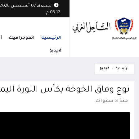
ثي يستهدف قرية مأهولة في الوازعية ويخلف أضراراً بممتلكات المواطنين
الجمعة، 07 أغسطس 2026
03:12 م
الرئيسية
انفوجرافيك
أ
فيديو
الرئيسية
فيديو
توج وفاق الخوخة بكأس الثورة اليم
منذ 3 سنوات