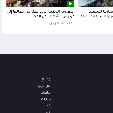
خسارتنا للشهيد
المقاومة الوطنية تودع بطلًا من أبطالها إلى
المق
رارا لاستعادة الدولة
فردوس الشهداء في المخا
البح
منذ شهرين
من
وقائع
عن قرب
ملفات
كتابات
أرجاء