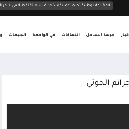
الخارجية اليمنية: الترسانة الإيرانية لدى الحوثيين تحول اليمن إلى منصة لتهديد دول الجوار والملاحة الدولية
المقاومة الوطنية تحبط عملية استهداف سفينة نفطية في البحر ال
خبار
جبهة الساحل
انتهاكات
في الواجهة
الجبهات
وق
ائم الحوثي