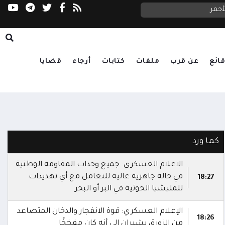
أحمر
الصحة: شهيدان و14 جريحاً في قصف حوثي استهدف أحياء سكنية ومخيمات للنازحين بمأرب
ائع
عن قرب
ملفات
كتابات
أرجاء
قضايا
كما ورد
الاعلام العسكري: جميع وحدات المقاومة الوطنية
في حالة جاهزية عالية للتعامل مع أي تهديدات
18:27
للمليشيا الحوثية في البر أو البحر
الإعلام العسكري: قوة الانفجار والدخان المتصاعد
18:26
من الزورق يشيران إلى أنه كان مفخخًا