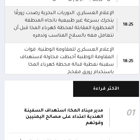
الإعلام العسكري: الدوريات البحرية رصدت زورقًا
يتحرك بسرعة غير طبيعية باتجاه المنطقة
18:25
المحظورة المقابلة لمحطة كهرباء المخا قبل أن
تتعامل معه بالسلاح المناسب وتدمره
الإعلام العسكري للمقاومة الوطنية: قوات
المقاومة الوطنية أحبطت محاولة لاستهداف
18:25
سفينة نفطية قبالة محطة كهرباء المخا
باستخدام زورق مفخخ
المقاومة الوطنية تدمر زورقاً حوثياً مفخخاً حاول
الأكثر قراءة
استهداف سفينة نفطية بالقرب من محطة
18:13
الكهرباء بالمخا
مدير ميناء المخا: استهداف السفينة
01
وزير الصحة: القصف الحوثي استهدف أحياءً
الهندية اعتداء على مصالح اليمنيين
سكنية ومخيماتٍ للنازحين في مأرب وخلف
15:22
وقوتهم
شهيدين و14 جريحاً