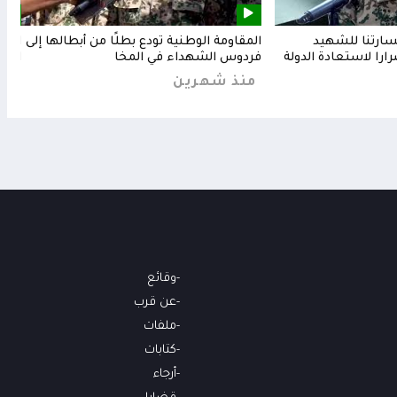
خسارتنا للشهيد
المقاومة الوطنية تودع بطلًا من أبطالها إلى
المق
رارا لاستعادة الدولة
فردوس الشهداء في المخا
البح
منذ شهرين
من
وقائع
عن قرب
ملفات
كتابات
أرجاء