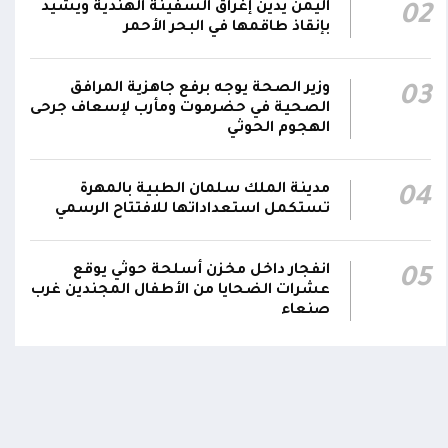
اليمن يدين إغراق السفينة الهندية ويشيد
02
مليشيا الحوثي تقصف بالمُسيرات مدرسة علي
بإنقاذ طاقمها في البحر الأحمر
عنتر في حبيل السوق بمديرية حجر بالضالع، وتُلحق
15:16
أضراراً مادية بمنازل المواطنين المجاورة
وزير الصحة يوجه برفع جاهزية المرافق
03
اتفاقية الدفاع المشتركة بين السعودية وباكستان
الصحية في حضرموت ومأرب لإسعاف جرحى
الهجوم الحوثي
وتركيا تنص على أن أي هجوم مسلح يُشن على أي
14:19
من الدول الثلاث سيعدّ هجوما عليها جميعا
مدينة الملك سلمان الطبية بالمهرة
04
تستكمل استعداداتها للافتتاح الرسمي
اومة الوطنية تودع بتشييع رسمي
تشييع مهيب لجثمان الشهيد ا
ي الشهيد الظاهري
العميد يحيى وحيش قائد الفرقة
انفجار داخل مخزن أسلحة حوثي يوقع
05
مقاومة وطنية إلى مثواه الأخير
ذ شهر
عشرات الضحايا من الأطفال المجندين غرب
منذ شهر
صنعاء