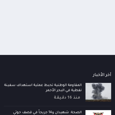
اومة الوطنية تودع اثنين من أبطال
قائد محور الحديدة : خسارتنا 
رية إلى فردوس الشهداء في المخا
وحيش لن تزيدنا إلا إصرارا لاست
ذ شهر
منذ شهر
آخر الأخبار
المقاومة الوطنية تحبط عملية استهداف سفينة
نفطية في البحر الأحمر
منذ 16 دقيقة
الصحة: شهيدان و14 جريحاً في قصف حوثي