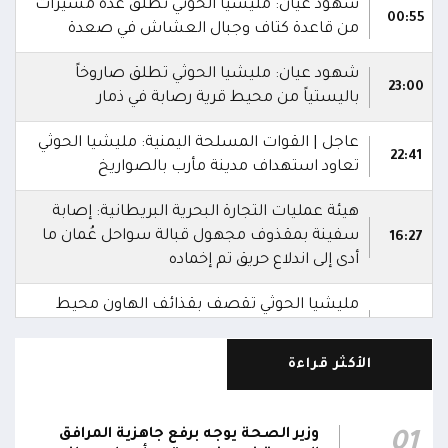
شهود عيان: مليشيا الحوثي تطلق عدة مُسيرات
00:55
من قاعدة كتاف وجبال العشاش في صعدة
شهود عيان: مليشيا الحوثي تطلق صاروخاً
23:00
باليستياً من محيط قرية رصابة في ذمار
عاجل | القوات المسلحة اليمنية: مليشيا الحوثي
22:41
تعاود استهداف مدينة مأرب بالصواريخ
هيئة عمليات التجارة البحرية البريطانية: إصابة
سفينة بمقذوف مجهول قبالة سواحل عُمان ما
16:27
أدى إلى اندلاع حريق تم إخماده
مليشيا الحوثي تقصف بقذائف الهاون محيط
معسكر العللة التابع لقوات درع الوطن غرب
15:40
قعطبة في الضالع
الأكثر قراءة
مليشيا الحوثي تقصف أحياء سكنية غرب قعطبة
15:37
في الضالع
وزير الصحة يوجه برفع جاهزية المرافق
01