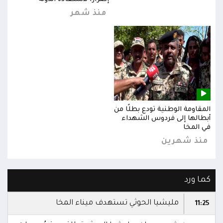
منذ شهر
المقاومة الوطنية تودع بطلًا من
المق
أبطالها إلى فردوس الشهداء
أبطا
في المخا
في ا
منذ شهرين
من
كما ورد
مليشيا الحوثي تستهدف ميناء المخا
11:25