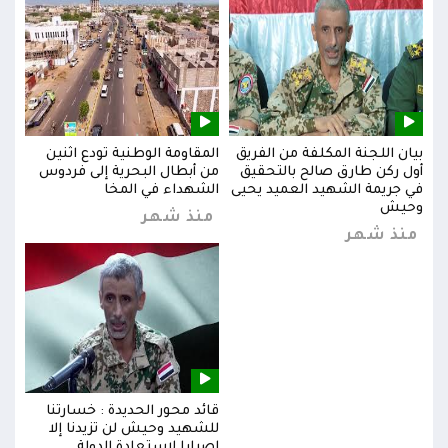
بيان اللجنة المكلفة من الفريق
المقاومة الوطنية تودع اثنين
بيان
س
أول ركن طارق صالح بالتحقيق
من أبطال البحرية إلى فردوس
أول 
في جريمة الشهيد العميد يحيى
الشهداء في المخا
في ج
وحيش
وحي
منذ شهر
منذ شهر
من
قائد محور الحديدة : خسارتنا
للشهيد وحيش لن تزيدنا إلا
إصرارا لاستعادة الدولة