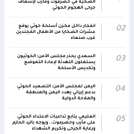
الصحية في حضرموت ومأرب لإسعاف
قصف حوثي عشوائي بالسلاح الثقيل يستهدف
جرحى الهجوم الحوثي
مناطق مآهولة بقرى المعزوب والعبارى في
15:35
محافظة الضالع
انفجار داخل مخزن أسلحة حوثي يوقع
02
عشرات الضحايا من الأطفال المجندين
غرب صنعاء
السعدي يحذر مجلس الأمن: الحوثيون
03
يستغلون التهدئة لإعادة التموضع
وتكديس الأسلحة
اليمن لمجلس الأمن: التصعيد الحوثي
04
بدعم إيراني يهدد اليمن والمنطقة
والملاحة الدولية
العليمي يتابع تداعيات الاعتداء الحوثي
05
على مأرب وحضرموت.. ويوجه بالرد الحازم
ورعاية الجرحى وتكريم الشهداء