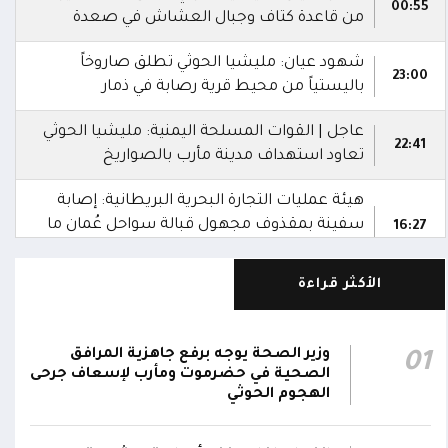
00:55
من قاعدة كتاف وجبال العشاش في صعدة
شهود عيان: مليشيا الحوثي تطلق صاروخاً
23:00
باليستياً من محيط قرية رصابة في ذمار
عاجل | القوات المسلحة اليمنية: مليشيا الحوثي
22:41
تعاود استهداف مدينة مأرب بالصواريخ
هيئة عمليات التجارة البحرية البريطانية: إصابة
سفينة بمقذوف مجهول قبالة سواحل عُمان ما
16:27
أدى إلى اندلاع حريق تم إخماده
الأكثر قراءة
مليشيا الحوثي تقصف بقذائف الهاون محيط
معسكر العللة التابع لقوات درع الوطن غرب
15:40
قعطبة في الضالع
وزير الصحة يوجه برفع جاهزية المرافق
01
الصحية في حضرموت ومأرب لإسعاف جرحى
مليشيا الحوثي تقصف أحياء سكنية غرب قعطبة
الهجوم الحوثي
15:37
في الضالع