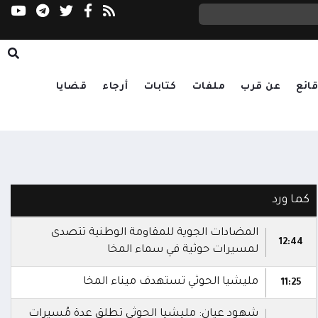
ائع
عن قرب
ملفات
كتابات
أرجاء
قضايا
كما ورد
ال️مضادات الجوية للمقاومة الوطنية تتصدى
12:44
لمسيرات حوثية في سماء المخا
مليشيا الحوثي تستهدف ميناء المخا
11:25
شهود عيان: مليشيا الحوثي تطلق عدة مُسيرات