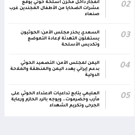
انفجار داخل مخزن أسلحة حوثي يوقع
02
عشرات الضحايا من الأطفال المجندين غرب
صنعاء
السعدي يحذر مجلس الأمن: الحوثيون
03
يستغلون التهدئة لإعادة التموضع
وتكديس الأسلحة
اليمن لمجلس الأمن: التصعيد الحوثي
04
بدعم إيراني يهدد اليمن والمنطقة والملاحة
الدولية
اومة الوطنية تودع بتشييع رسمي
تشييع مهيب لجثمان الشهيد ا
ي الشهيد الظاهري
العميد يحيى وحيش قائد الفرقة
مقاومة وطنية إلى مثواه الأخير
العليمي يتابع تداعيات الاعتداء الحوثي على
05
ذ شهر
مأرب وحضرموت.. ويوجه بالرد الحازم ورعاية
منذ شهر
الجرحى وتكريم الشهداء