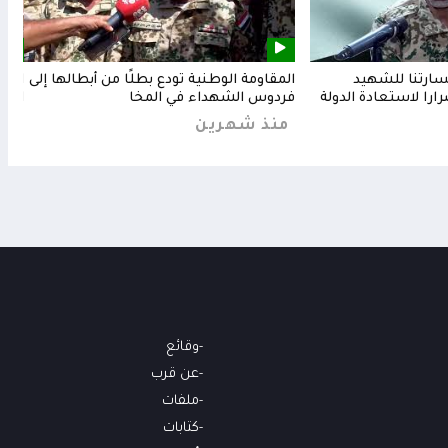
خسارتنا للشهيد
المقاومة الوطنية تودع بطلًا من أبطالها إلى
المق
رارا لاستعادة الدولة
فردوس الشهداء في المخا
البح
منذ شهرين
من
وقائع
عن قرب
ملفات
كتابات