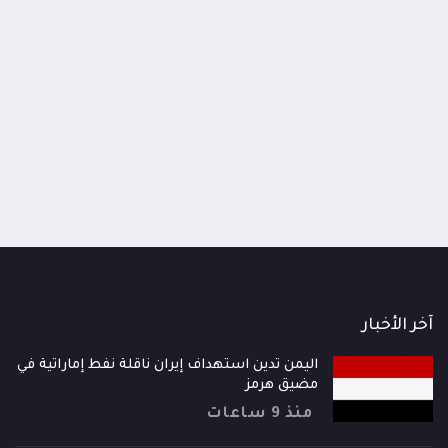
اومة الوطنية تودع اثنين من أبطال
قائد محور الحديدة : خسارتنا 
رية إلى فردوس الشهداء في المخا
وحيش لن تزيدنا إلا إصرارا لاست
ذ شهر
منذ شهر
آخر الأخبار
اليمن تدين استهداف إيران ناقلة نفط إماراتية في
مضيق هرمز
منذ 9 ساعات