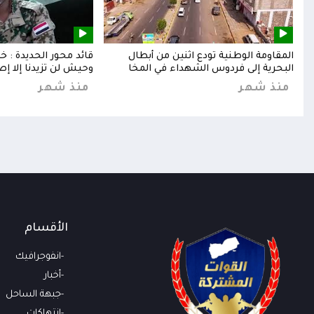
إلى
المقاومة الوطنية تودع اثنين من أبطال
قائد محور الحديدة : 
البحرية إلى فردوس الشهداء في المخا
وحيش لن تزيدنا إلا إص
منذ شهر
منذ شهر
الأقسام
انفوجرافيك
أخبار
جبهة الساحل
انتهاكات