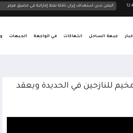
 أغسطس 2026 12:44
اليمن تدين استهداف إيران ناقلة نفط إماراتية في مضيق هرمز
خبار
جبهة الساحل
انتهاكات
في الواجهة
الجبهات
وق
خيم للنازحين في الحديدة ويعقد