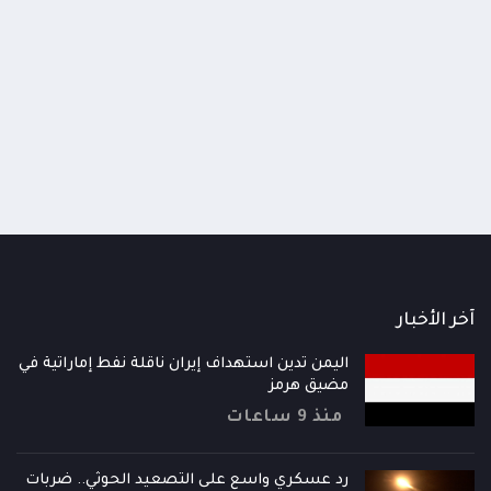
اومة الوطنية تودع اثنين من أبطال
قائد محور الحديدة : خسارتنا 
رية إلى فردوس الشهداء في المخا
وحيش لن تزيدنا إلا إصرارا لاست
ذ شهر
منذ شهر
آخر الأخبار
اليمن تدين استهداف إيران ناقلة نفط إماراتية في
مضيق هرمز
منذ 9 ساعات
رد عسكري واسع على التصعيد الحوثي.. ضربات