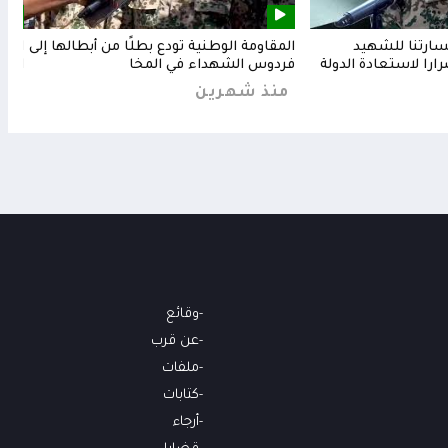
خسارتنا للشهيد
المقاومة الوطنية تودع بطلًا من أبطالها إلى
المق
رارا لاستعادة الدولة
فردوس الشهداء في المخا
البح
منذ شهرين
من
وقائع
عن قرب
ملفات
كتابات
أرجاء