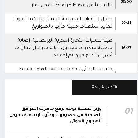
23:00
باليستياً من محيط قرية رصابة في ذمار
عاجل | القوات المسلحة اليمنية: مليشيا الحوثي
22:41
تعاود استهداف مدينة مأرب بالصواريخ
هيئة عمليات التجارة البحرية البريطانية: إصابة
سفينة بمقذوف مجهول قبالة سواحل عُمان ما
16:27
أدى إلى اندلاع حريق تم إخماده
مليشيا الحوثي تقصف بقذائف الهاون محيط
معسكر العللة التابع لقوات درع الوطن غرب
15:40
قعطبة في الضالع
الأكثر قراءة
مليشيا الحوثي تقصف أحياء سكنية غرب قعطبة
15:37
في الضالع
وزير الصحة يوجه برفع جاهزية المرافق
01
الصحية في حضرموت ومأرب لإسعاف جرحى
قصف حوثي عشوائي بالسلاح الثقيل يستهدف
الهجوم الحوثي
مناطق مآهولة بقرى المعزوب والعبارى في
15:35
محافظة الضالع