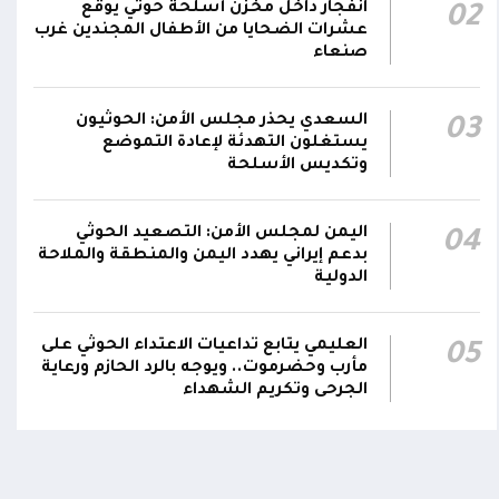
انفجار داخل مخزن أسلحة حوثي يوقع
02
عشرات الضحايا من الأطفال المجندين غرب
صنعاء
السعدي يحذر مجلس الأمن: الحوثيون
03
يستغلون التهدئة لإعادة التموضع
وتكديس الأسلحة
اليمن لمجلس الأمن: التصعيد الحوثي
04
بدعم إيراني يهدد اليمن والمنطقة والملاحة
اومة الوطنية تودع بتشييع رسمي
تشييع مهيب لجثمان الشهيد ا
الدولية
ي الشهيد الظاهري
العميد يحيى وحيش قائد الفرقة
مقاومة وطنية إلى مثواه الأخير
ذ شهر
منذ شهر
العليمي يتابع تداعيات الاعتداء الحوثي على
05
مأرب وحضرموت.. ويوجه بالرد الحازم ورعاية
الجرحى وتكريم الشهداء