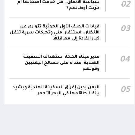
سياسةُ الأنفاق… هل خدمت أصحابها أم
02
رئيساً لأركانها
خرّبت أوطانهم؟
قرارات رئاسية بتعيين أحمد سعيد بن بريك وراشد
ناصر الجند مستشارين لرئيس مجلس القيادة
21:10
قيادات الصف الأول الحوثية تتوارى عن
03
الأنظار.. استنفار أمني وتحركات سرية تنقل
الرئاسي وترقيتهما إلى رتبة فريق
كبار القادة إلى معاقلها
هيئة بريطانية: انفجار قوي قرب سفينة تجارية على
20:10
بُعد 95 ميلاً بحرياً جنوب شرق عدن دون إصابات
مدير ميناء المخا: استهداف السفينة
04
الهندية اعتداء على مصالح اليمنيين
وقوتهم
اومة الوطنية تودع بتشييع رسمي
تشييع مهيب لجثمان الشهيد ا
ي الشهيد الظاهري
العميد يحيى وحيش قائد الفرقة
مقاومة وطنية إلى مثواه الأخير
ذ شهر
اليمن يدين إغراق السفينة الهندية ويشيد
05
منذ شهر
بإنقاذ طاقمها في البحر الأحمر