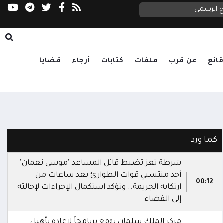
ح الرسمي
إسقاط مُسيرة فوق محيط "قصر المحافظ" في ا
ائع
عن قرب
ملفات
كتابات
أرجاء
قضايا
كما ورد
شرطة تعز تضبط قاتل المساعد "موسى نعمان"
أحد منتسبي قوات الطوارئ بعد ساعات من
00:12
ارتكابه الجريمة.. وتؤكد استكمال الإجراءات لإحالته
إلى القضاء
مركز الملك سلمان يوقع برنامجاً لإعادة تأهيل