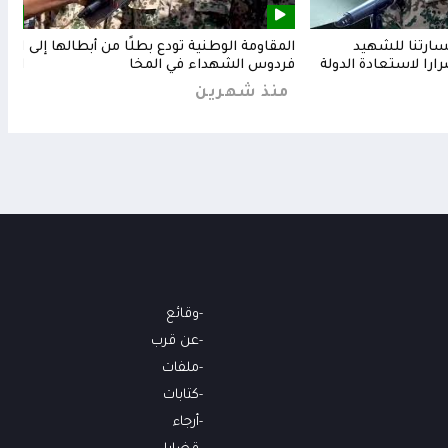
خسارتنا للشهيد
المقاومة الوطنية تودع بطلًا من أبطالها إلى
المق
رارا لاستعادة الدولة
فردوس الشهداء في المخا
البح
منذ شهرين
من
وقائع
عن قرب
ملفات
كتابات
أرجاء