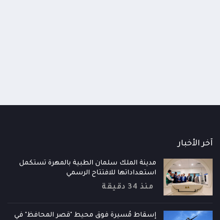
اومة الوطنية تودع اثنين من أبطال
قائد محور الحديدة : خسارتنا 
رية إلى فردوس الشهداء في المخا
وحيش لن تزيدنا إلا إصرارا لاست
ذ شهر
منذ شهر
آخر الأخبار
مدينة الملك سلمان الطبية بالمهرة تستكمل
استعداداتها للافتتاح الرسمي
منذ 34 دقيقة
إسقاط مُسيرة فوق محيط "قصر المحافظ" في