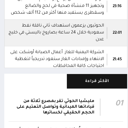
وتجهيز 11 منشأة صحية في لحج والضالع
23:16
وسقطرى يستفيد منها أكثر من 112 ألف شخص
الحوثيون يزعمون استهداف ثاني ناقلة نفط
سعودية خلال 24 ساعة بصاروخ باليستي في خليج
22:01
عدن
الشركة اليمنية للغاز: أعمال الصيانة أوشكت على
الانتهاء وإمدادات الغاز ستعود تدريجياً لتغطية
21:45
احتياجات كافة المحافظات
رئيس مجلس القيادة يُصدر قراراً بتعيين يحيى
الأكثر قراءة
محمد كزمان وكيلاً لقطاع الأمن الداخلي، وأحمد
21:18
سعد السقطري وكيلاً لقطاع الأمن الخارجي؛ في
الجهاز المركزي لأمن الدولة
مليشيا الحوثي تقر بمصرع ثلاثة من
01
قياداتها الميدانية وتواصل التعتيم على
رئيس مجلس القيادة يعين اللواء الركن طيار
الحجم الحقيقي لخسائرها
عبدالعزيز سعيد المحيا قائداً للقوات الجوية
21:13
والدفاع الجوي.. ويُعين العميد ناشر منصور باجري