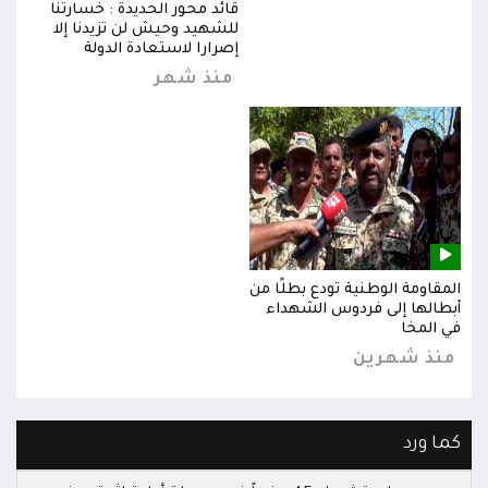
قائد محور الحديدة : خسارتنا
للشهيد وحيش لن تزيدنا إلا
إصرارا لاستعادة الدولة
منذ شهر
المقاومة الوطنية تودع بطلًا من
المق
أبطالها إلى فردوس الشهداء
أبطا
في المخا
في ا
منذ شهرين
من
كما ورد