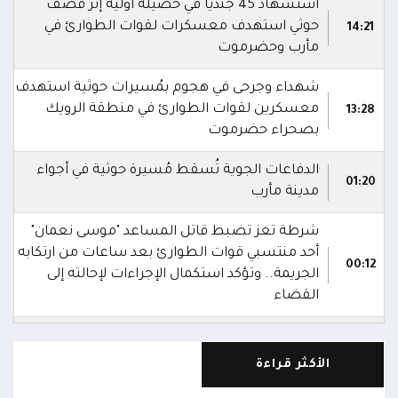
استشهاد 45 جندياً في حصيلة أولية إثر قصف
حوثي استهدف معسكرات لقوات الطوارئ في
14:21
مأرب وحضرموت
شهداء وجرحى في هجوم بمُسيرات حوثية استهدف
معسكرين لقوات الطوارئ في منطقة الرويك
13:28
بصحراء حضرموت
الدفاعات الجوية تُسقط مُسيرة حوثية في أجواء
01:20
مدينة مأرب
شرطة تعز تضبط قاتل المساعد "موسى نعمان"
أحد منتسبي قوات الطوارئ بعد ساعات من ارتكابه
00:12
الجريمة.. وتؤكد استكمال الإجراءات لإحالته إلى
القضاء
مركز الملك سلمان يوقع برنامجاً لإعادة تأهيل
وتجهيز 11 منشأة صحية في لحج والضالع
23:16
الأكثر قراءة
وسقطرى يستفيد منها أكثر من 112 ألف شخص