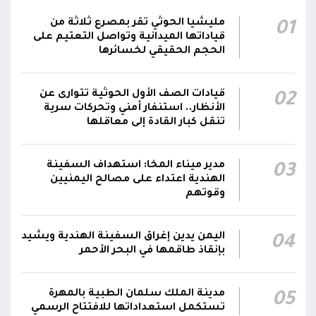
الحوثيون يزعمون استهداف ثاني ناقلة نفط
مليشيا الحوثي تقر بمصرع ثلاثة من
01
سعودية خلال 24 ساعة بصاروخ باليستي في خليج
22:01
قياداتها الميدانية وتواصل التعتيم على
عدن
الحجم الحقيقي لخسائرها
الشركة اليمنية للغاز: أعمال الصيانة أوشكت على
قيادات الصف الأول الحوثية تتوارى عن
02
الانتهاء وإمدادات الغاز ستعود تدريجياً لتغطية
21:45
الأنظار.. استنفار أمني وتحركات سرية
احتياجات كافة المحافظات
تنقل كبار القادة إلى معاقلها
رئيس مجلس القيادة يُصدر قراراً بتعيين يحيى
محمد كزمان وكيلاً لقطاع الأمن الداخلي، وأحمد
مدير ميناء المخا: استهداف السفينة
03
21:18
الهندية اعتداء على مصالح اليمنيين
سعد السقطري وكيلاً لقطاع الأمن الخارجي؛ في
وقوتهم
الجهاز المركزي لأمن الدولة
اليمن يدين إغراق السفينة الهندية ويشيد
04
بإنقاذ طاقمها في البحر الأحمر
مدينة الملك سلمان الطبية بالمهرة
05
تستكمل استعداداتها للافتتاح الرسمي