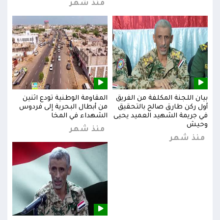
منذ شهر
بيان اللجنة المكلفة من الفريق
المقاومة الوطنية تودع اثنين
بيان
س
أول ركن طارق صالح بالتحقيق
من أبطال البحرية إلى فردوس
أول 
في جريمة الشهيد العميد يحيى
الشهداء في المخا
في ج
وحيش
وحي
منذ شهر
منذ شهر
من