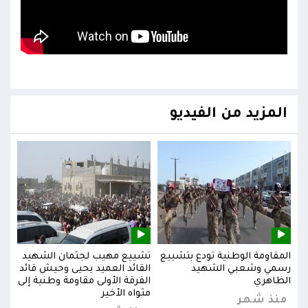
المزيد من الفيديو
يد
المقاومة الوطنية تودع بتشييع
تشييع مهيب لجثمان الشهيد
المق
ائد
رسمي وشعبي الشهيد
القائد العميد يحيى وحيش قائد
رسم
إلى
الظاهري
الفرقة الأولى مقاومة وطنية إلى
الظا
مثواه الأخير
منذ شهر
من