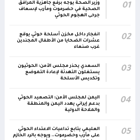
وزير الصحة يوجه برفع جاهزية المرافق
01
مناطق مآهولة بقرى المعزوب والعبارى في
15:35
الصحية في حضرموت ومأرب لإسعاف
محافظة الضالع
جرحى الهجوم الحوثي
محور تعز: تجدد الاشتباكات في مختلف الجبهات..
12:22
انفجار داخل مخزن أسلحة حوثي يوقع
02
والجيش يقصف مواقع حوثية ويتصدى للمسيرات
عشرات الضحايا من الأطفال المجندين
غرب صنعاء
السعدي يحذر مجلس الأمن: الحوثيون
03
يستغلون التهدئة لإعادة التموضع
وتكديس الأسلحة
اليمن لمجلس الأمن: التصعيد الحوثي
04
بدعم إيراني يهدد اليمن والمنطقة
والملاحة الدولية
العليمي يتابع تداعيات الاعتداء الحوثي
05
على مأرب وحضرموت.. ويوجه بالرد الحازم