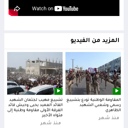
المزيد من الفيديو
يد
المقاومة الوطنية تودع بتشييع
تشييع مهيب لجثمان الشهيد
المق
ائد
رسمي وشعبي الشهيد
القائد العميد يحيى وحيش قائد
رسم
إلى
الظاهري
الفرقة الأولى مقاومة وطنية إلى
الظا
مثواه الأخير
منذ شهر
من
منذ شهر