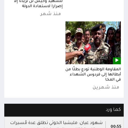
للشهيد وحيش لن تزيدنا إلا
إصرارا لاستعادة الدولة
منذ شهر
المقاومة الوطنية تودع بطلًا من
المق
أبطالها إلى فردوس الشهداء
أبطا
في المخا
في ا
منذ شهرين
من
كما ورد
شهود عيان: مليشيا الحوثي تطلق عدة مُسيرات
00:55