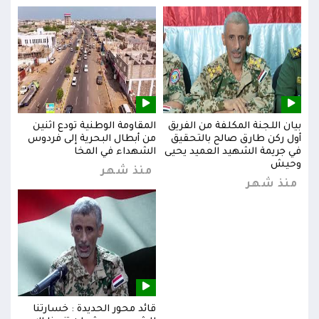
بيان اللجنة المكلفة من الفريق
المقاومة الوطنية تودع اثنين
بيان
س
أول ركن طارق صالح بالتحقيق
من أبطال البحرية إلى فردوس
أول 
في جريمة الشهيد العميد يحيى
الشهداء في المخا
في ج
وحيش
وحي
منذ شهر
منذ شهر
من
قائد محور الحديدة : خسارتنا