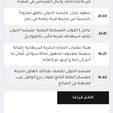
من قاعدة كتاف وجبال العشاش في صعدة
شهود عيان: مليشيا الحوثي تطلق صاروخاً
23:00
باليستياً من محيط قرية رصابة في ذمار
عاجل | القوات المسلحة اليمنية: مليشيا الحوثي
22:41
تعاود استهداف مدينة مأرب بالصواريخ
هيئة عمليات التجارة البحرية البريطانية: إصابة
سفينة بمقذوف مجهول قبالة سواحل عُمان ما
16:27
أدى إلى اندلاع حريق تم إخماده
مليشيا الحوثي تقصف بقذائف الهاون محيط
معسكر العللة التابع لقوات درع الوطن غرب
15:40
قعطبة في الضالع
مليشيا الحوثي تقصف أحياء سكنية غرب قعطبة
الأكثر قراءة
15:37
في الضالع
قصف حوثي عشوائي بالسلاح الثقيل يستهدف