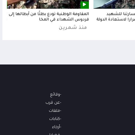
خسارتنا للشهيد
المقاومة الوطنية تودع بطلًا من أبطالها إلى
المق
رارا لاستعادة الدولة
فردوس الشهداء في المخا
البح
منذ شهرين
من
وقائع
عن قرب
ملفات
كتابات
أرجاء