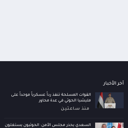
اومة الوطنية تودع اثنين من أبطال
قائد محور الحديدة : خسارتنا 
رية إلى فردوس الشهداء في المخا
وحيش لن تزيدنا إلا إصرارا لاست
ذ شهر
منذ شهر
آخر الأخبار
القوات المسلحة تنفذ رداً عسكرياً موحداً على
مليشيا الحوثي في عدة محاور
منذ ساعتين
السعدي يحذر مجلس الأمن: الحوثيون يستغلون