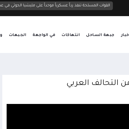
الحوثيون يصعدون قصف مأرب بنحو 20 صاروخاً ومسيرة.. قتلى وجرحى واستهداف لمناطق سكنية ومخيمات نازحين
القوات المسلحة تنفذ رداً عسكرياً موحداً على مليشيا الحوثي في عد
خبار
جبهة الساحل
انتهاكات
في الواجهة
الجبهات
وق
 التحالف العربي