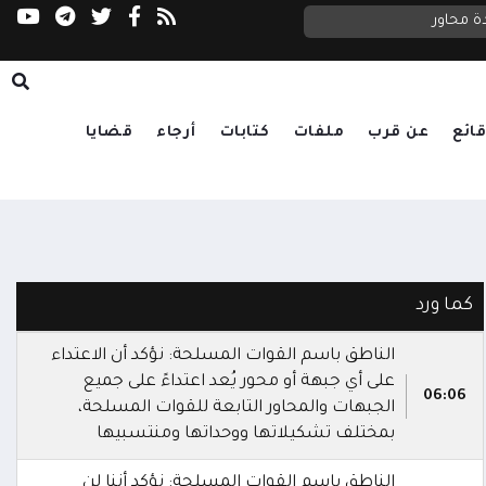
ة محاور
السعدي يحذر مجلس الأمن: الحوثيون يستغلون ا
ائع
عن قرب
ملفات
كتابات
أرجاء
قضايا
كما ورد
الناطق باسم القوات المسلحة: نؤكد أن الاعتداء
على أي جبهة أو محور يُعد اعتداءً على جميع
06:06
الجبهات والمحاور التابعة للقوات المسلحة،
بمختلف تشكيلاتها ووحداتها ومنتسبيها
الناطق باسم القوات المسلحة: نؤكد أننا لن