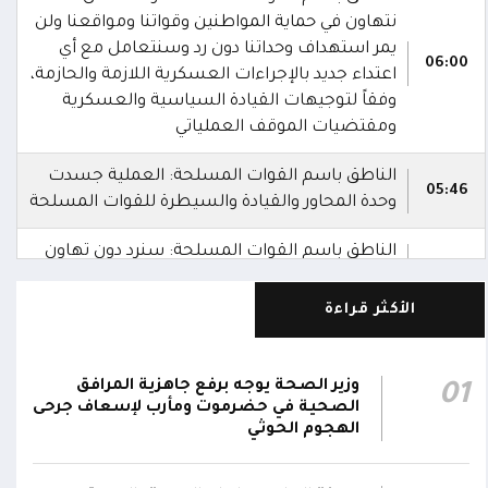
نتهاون في حماية المواطنين وقواتنا ومواقعنا ولن
يمر استهداف وحداتنا دون رد وسنتعامل مع أي
06:00
اعتداء جديد بالإجراءات العسكرية اللازمة والحازمة،
وفقاً لتوجيهات القيادة السياسية والعسكرية
ومقتضيات الموقف العملياتي
الناطق باسم القوات المسلحة: العملية جسدت
05:46
وحدة المحاور والقيادة والسيطرة للقوات المسلحة
الناطق باسم القوات المسلحة: سنرد دون تهاون
05:35
حال استمرت اعتداءات الحوثيين الغادرة
الأكثر قراءة
الناطق باسم القوات المسلحة: نفذنا عملاً
05:34
عسكرياً ضد العناصر الحوثية الإرهابية وعتادها
وزير الصحة يوجه برفع جاهزية المرافق
01
المقاومة الوطنية تصد هجوماً حوثياً في جبهتي
الصحية في حضرموت ومأرب لإسعاف جرحى
04:17
الحيمة بالتحيتا وحيس جنوب الحديدة
الهجوم الحوثي
أقر #مجلس_الدفاع_الوطني استمرار انعقاده