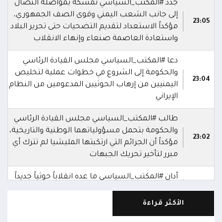
جدد #المكتب_السياسي تمسكه بمواصلة النضال
إلى جانب الشعب اليمني وقوى الصف الجمهوري،
23:05
مؤكداً الاستعداد لتقديم التضحيات حتى تحرير البلاد
واستعادة العاصمة صنعاء وإنهاء الانقلاب
دعا #المكتب_السياسي مجلس القيادة الرئاسي
والحكومة إلى الشروع في خطوات عملية لتخليص
23:04
اليمنيين من إرهاب الحوثيين المدعومين من النظام
الإيراني
طالب #المكتب_السياسي مجلس القيادة الرئاسي
والحكومة بتحمل مسؤولياتهما الوطنية والتاريخية،
23:02
مؤكداً أن الجرائم التي ارتكبتها المليشيا لم تترك أي
مبرر لتأخير تحريك الجبهات
أدان #المكتب_السياسي ما عده انقلاباً حوثياً جديداً
على مسار التسوية السلمية، مؤكداً انحيازه لموقف
23:01
جماهير الشعب اليمني
الأكثر قراءة