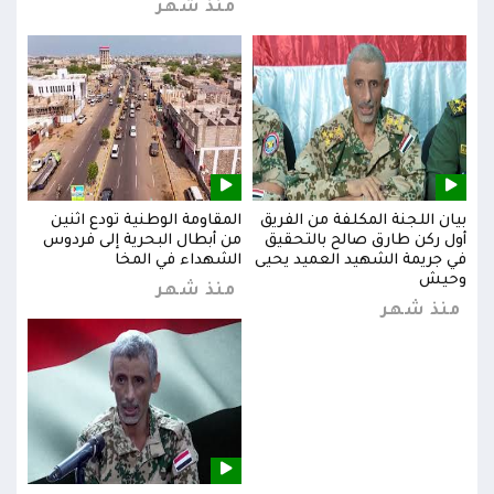
منذ شهر
بيان اللجنة المكلفة من الفريق
المقاومة الوطنية تودع اثنين
بيان
س
أول ركن طارق صالح بالتحقيق
من أبطال البحرية إلى فردوس
أول 
في جريمة الشهيد العميد يحيى
الشهداء في المخا
في ج
وحيش
وحي
منذ شهر
منذ شهر
من