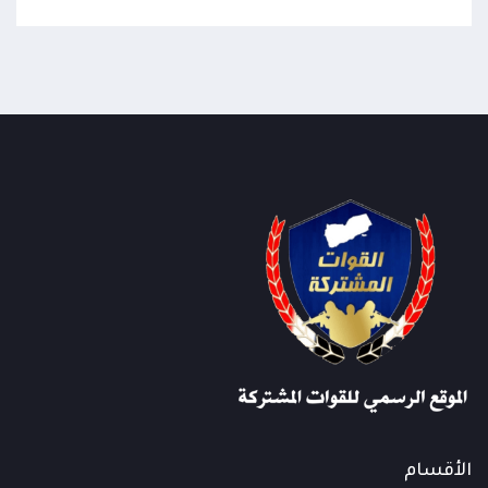
أنهت فعلياً ما تبقى من الهدنة وفرضت واقعاً
جديداً يستدعي تحريك الجبهات
تواصل انقطاع خدمات شبكتي يمن موبايل وMTN
22:37
عن أجزاء واسعة من محافظة مأرب منذ ساعات
الأقسام