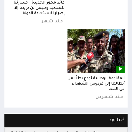
قائد محور الحديدة : خسارتنا
للشهيد وحيش لن تزيدنا إلا
إصرارا لاستعادة الدولة
منذ شهر
المقاومة الوطنية تودع بطلًا من
المق
أبطالها إلى فردوس الشهداء
أبطا
في المخا
في ا
منذ شهرين
من
كما ورد