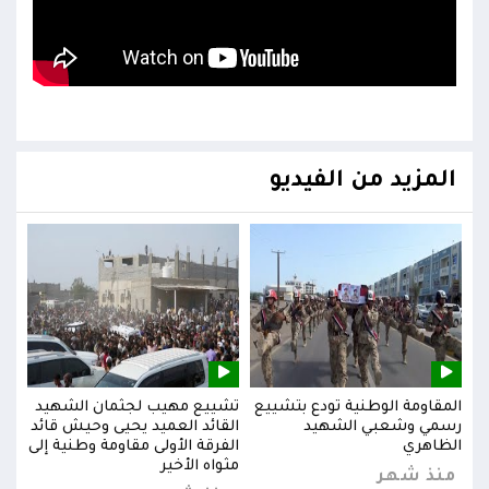
المزيد من الفيديو
يد
المقاومة الوطنية تودع بتشييع
تشييع مهيب لجثمان الشهيد
المق
ائد
رسمي وشعبي الشهيد
القائد العميد يحيى وحيش قائد
رسم
إلى
الظاهري
الفرقة الأولى مقاومة وطنية إلى
الظا
مثواه الأخير
منذ شهر
من