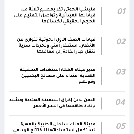
شدد #المكتب_السياسي على أن الهجمات الحوثية
التي استهدفت مأرب والساحل الغربي والضالع
مليشيا الحوثي تقر بمصرع ثلاثة من
01
وغيرها من المناطق تمثل إعلان حرب واسعة على
قياداتها الميدانية وتواصل التعتيم على
الحجم الحقيقي لخسائرها
الشعب اليمني وتشكل نهاية فعلية للهدنة
23:00
الهشة، كما تعكس إصرار الحرس الثوري الإيراني
على توسيع دائرة الصراع في اليمن عبر مليشيا
قيادات الصف الأول الحوثية تتوارى عن
02
الحوثي
الأنظار.. استنفار أمني وتحركات سرية
تنقل كبار القادة إلى معاقلها
أكد #المكتب_السياسي أن استمرار هذا التصعيد
يفرض على الشرعية التحرك الفوري لإنقاذ الشعب
22:59
مدير ميناء المخا: استهداف السفينة
03
اليمني من إرهاب المليشيا التي قال إنها تواصل
الهندية اعتداء على مصالح اليمنيين
توسيع اعتداءاتها في البر والبحر
وقوتهم
أكد #المكتب_السياسي للمقاومة الوطنية أن
الهجوم الحوثي الذي استهدف معسكراً لقوات
اليمن يدين إغراق السفينة الهندية ويشيد
04
بإنقاذ طاقمها في البحر الأحمر
الطوارئ في محافظة مأرب بالصواريخ الباليستية
والمُسيرات وأسفر عن سقوط عشرات الشهداء
22:58
والجرحى يمثل تصعيداً خطيراً يستوجب تحركاً عاجلاً
مدينة الملك سلمان الطبية بالمهرة
05
من الدولة لإنهاء الانقلاب، معتبراً أن هذه المجزرة
تستكمل استعداداتها للافتتاح الرسمي