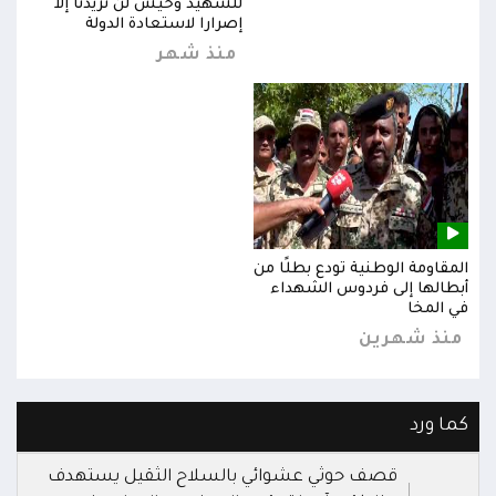
للشهيد وحيش لن تزيدنا إلا
إصرارا لاستعادة الدولة
منذ شهر
المقاومة الوطنية تودع بطلًا من
المق
أبطالها إلى فردوس الشهداء
أبطا
في المخا
في ا
منذ شهرين
من
كما ورد
قصف حوثي عشوائي بالسلاح الثقيل يستهدف