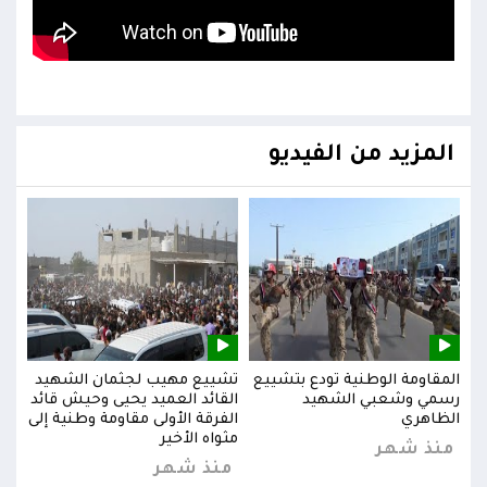
المزيد من الفيديو
يد
المقاومة الوطنية تودع بتشييع
تشييع مهيب لجثمان الشهيد
المق
ائد
رسمي وشعبي الشهيد
القائد العميد يحيى وحيش قائد
رسم
إلى
الظاهري
الفرقة الأولى مقاومة وطنية إلى
الظا
مثواه الأخير
منذ شهر
من
منذ شهر