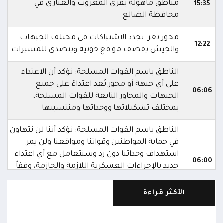
مناطق مآهولة بقرى المعزوب والعبارى في
15:35
محافظة الضالع
محور تعز: تجدد الاشتباكات في مختلف الجبهات..
12:22
والجيش يقصف مواقع حوثية ويتصدى للمسيرات
الناطق باسم القوات المسلحة: نؤكد أن الاعتداء
على أي جبهة أو محور يُعد اعتداءً على جميع
06:06
الجبهات والمحاور التابعة للقوات المسلحة،
بمختلف تشكيلاتها ووحداتها ومنتسبيها
الناطق باسم القوات المسلحة: نؤكد أننا لن نتهاون
في حماية المواطنين وقواتنا ومواقعنا ولن يمر
استهداف وحداتنا دون رد وسنتعامل مع أي اعتداء
06:00
جديد بالإجراءات العسكرية اللازمة والحازمة، وفقاً
لتوجيهات القيادة السياسية والعسكرية
ومقتضيات الموقف العملياتي
الأكثر قراءة
الناطق باسم القوات المسلحة: العملية جسدت
05:46