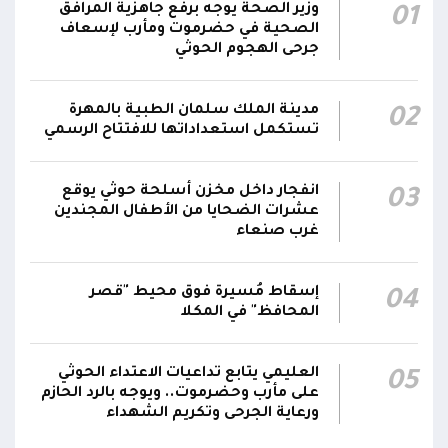
وحدة المحاور والقيادة والسيطرة للقوات المسلحة
وزير الصحة يوجه برفع جاهزية المرافق
01
الصحية في حضرموت ومأرب لإسعاف
الناطق باسم القوات المسلحة: سنرد دون تهاون
جرحى الهجوم الحوثي
05:35
حال استمرت اعتداءات الحوثيين الغادرة
مدينة الملك سلمان الطبية بالمهرة
02
الناطق باسم القوات المسلحة: نفذنا عملاً عسكرياً
05:34
تستكمل استعداداتها للافتتاح الرسمي
ضد العناصر الحوثية الإرهابية وعتادها
المقاومة الوطنية تصد هجوماً حوثياً في جبهتي
انفجار داخل مخزن أسلحة حوثي يوقع
03
04:17
الحيمة بالتحيتا وحيس جنوب الحديدة
عشرات الضحايا من الأطفال المجندين
غرب صنعاء
إسقاط مُسيرة فوق محيط "قصر
04
المحافظ" في المكلا
العليمي يتابع تداعيات الاعتداء الحوثي
05
على مأرب وحضرموت.. ويوجه بالرد الحازم
ورعاية الجرحى وتكريم الشهداء