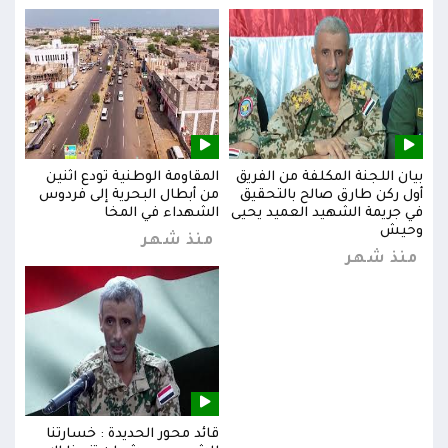
بيان اللجنة المكلفة من الفريق
المقاومة الوطنية تودع اثنين
بيان
س
أول ركن طارق صالح بالتحقيق
من أبطال البحرية إلى فردوس
أول 
في جريمة الشهيد العميد يحيى
الشهداء في المخا
في ج
وحيش
وحي
منذ شهر
منذ شهر
من
قائد محور الحديدة : خسارتنا