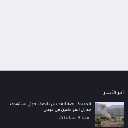
اومة الوطنية تودع اثنين من أبطال
قائد محور الحديدة : خسارتنا 
رية إلى فردوس الشهداء في المخا
وحيش لن تزيدنا إلا إصرارا لاست
ذ شهر
منذ شهر
آخر الأخبار
الحديدة.. إصابة مدنيين بقصف حوثي استهدف
منازل المواطنين في حيس
منذ 9 ساعات