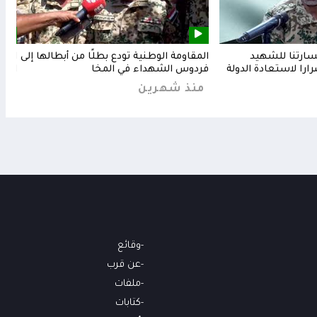
خسارتنا للشهيد
المقاومة الوطنية تودع بطلًا من أبطالها إلى
المق
رارا لاستعادة الدولة
فردوس الشهداء في المخا
البح
منذ شهرين
من
وقائع
عن قرب
ملفات
كتابات