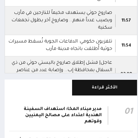
صاروخ حوثي يستهدف مخيماً للنازحين في مأرب
ويصيب عدداً منهم.. وصاروخ آخر يطول تجمعات
11:57
سكنية
تلفزيون حكومي: الدفاعات الجوية تُسقط مسيرات
11:54
حوثية أُطلقت باتجاه مدينة مأرب
عاجل| فشل إطلاق صاروخ باليستي حوثي من ذي
السفال بمحافظة إب.. وإصابة عدد من عناصر
02:08
المليشيا ونقلهم إلى مستشفى الرفاعي بمدينة
القاعدة
الأكثر قراءة
العمليات المشتركة بوزارة الدفاع تنعى 17 من
أبطال الجيش استشهدوا في هجوم حوثي
مدير ميناء المخا: استهداف السفينة
01
02:03
بالصواريخ الباليستية والمسيرات.. وتؤكد: الرد
الهندية اعتداء على مصالح اليمنيين
سيكون رادعاً واستعادة الدولة مستمرة
وقوتهم
التحالف: إصابة 11 مدنياً بينهم طفل وامرأة في