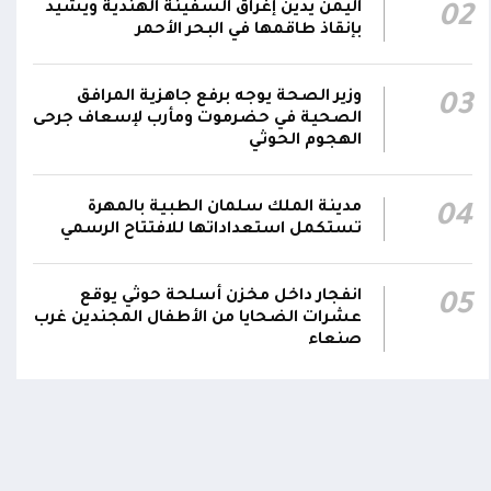
اليمن يدين إغراق السفينة الهندية ويشيد
02
نجران جراء اعتداءات حوثية بالمقذوفات على
00:42
بإنقاذ طاقمها في البحر الأحمر
الأعيان المدنية
نائب رئيس مجلس القيادة الفريق أول ركن طارق
وزير الصحة يوجه برفع جاهزية المرافق
03
صالح: جرائم الحوثي لن تثني القوات المسلحة عن
الصحية في حضرموت ومأرب لإسعاف جرحى
00:29
الهجوم الحوثي
أداء واجبها الوطني واستعادة الدولة وعاصمتها
صنعاء
مدينة الملك سلمان الطبية بالمهرة
04
تستكمل استعداداتها للافتتاح الرسمي
انفجار داخل مخزن أسلحة حوثي يوقع
اومة الوطنية تودع بتشييع رسمي
تشييع مهيب لجثمان الشهيد ا
05
ي الشهيد الظاهري
العميد يحيى وحيش قائد الفرقة
عشرات الضحايا من الأطفال المجندين غرب
مقاومة وطنية إلى مثواه الأخير
صنعاء
ذ شهر
منذ شهر