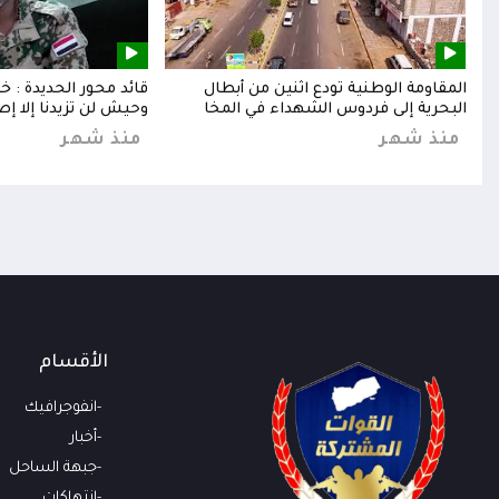
إلى
المقاومة الوطنية تودع اثنين من أبطال
قائد محور الحديدة : 
البحرية إلى فردوس الشهداء في المخا
وحيش لن تزيدنا إلا إص
منذ شهر
منذ شهر
الأقسام
انفوجرافيك
أخبار
جبهة الساحل
انتهاكات