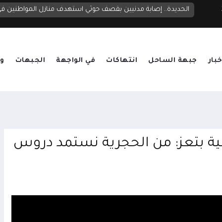
الحديدة.. إصابة مدنيين بقصف حوثي استهدف منازل المواطنين 
خبار
جبهة الساحل
انتهاكات
في الواجهة
الجبهات
وق
ة بتعز: من الحجرية نستمد دروس