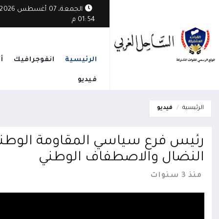
ثي يستهدف قرية مأهولة في الوازعية ويخلف أضراراً بممتلكات المواطنين
الجمعة، 07 أغسطس 2026
01:54 م
الرئيسية
انفوجرافيك
أ
فيديو
الرئيسية
فيديو
رئيس فرع سياسي المقاومة الوطني
النضال والاصطفاف الوطني
منذ 3 سنوات