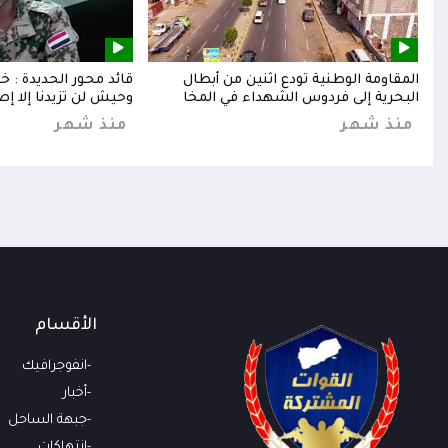
إلى
المقاومة الوطنية تودع اثنين من أبطال
قائد محور الحديدة : 
البحرية إلى فردوس الشهداء في المخا
وحيش لن تزيدنا إلا إص
منذ شهر
منذ شهر
الأقسام
انفوجرافيك
أخبار
جبهة الساحل
انتهاكات