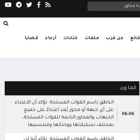
ة محاور
السعدي يحذر مجلس الأمن: الحوثيون يستغلون ا
ائع
عن قرب
ملفات
كتابات
أرجاء
قضايا
كما ورد
الناطق باسم القوات المسلحة: نؤكد أن الاعتداء
على أي جبهة أو محور يُعد اعتداءً على جميع
06:06
الجبهات والمحاور التابعة للقوات المسلحة،
بمختلف تشكيلاتها ووحداتها ومنتسبيها
الناطق باسم القوات المسلحة: نؤكد أننا لن