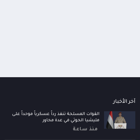
اومة الوطنية تودع اثنين من أبطال
قائد محور الحديدة : خسارتنا 
رية إلى فردوس الشهداء في المخا
وحيش لن تزيدنا إلا إصرارا لاست
ذ شهر
منذ شهر
آخر الأخبار
القوات المسلحة تنفذ رداً عسكرياً موحداً على
مليشيا الحوثي في عدة محاور
منذ ساعة