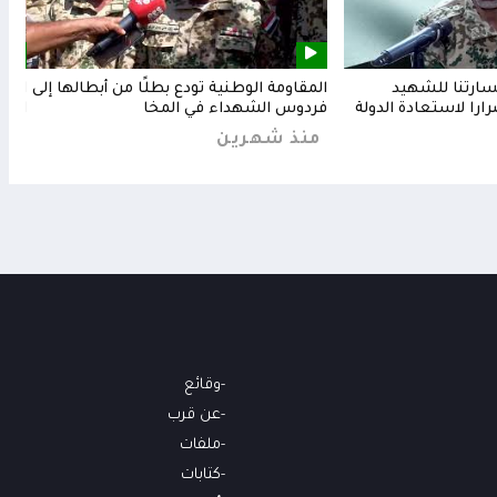
خسارتنا للشهيد
المقاومة الوطنية تودع بطلًا من أبطالها إلى
المق
رارا لاستعادة الدولة
فردوس الشهداء في المخا
البح
منذ شهرين
من
وقائع
عن قرب
ملفات
كتابات