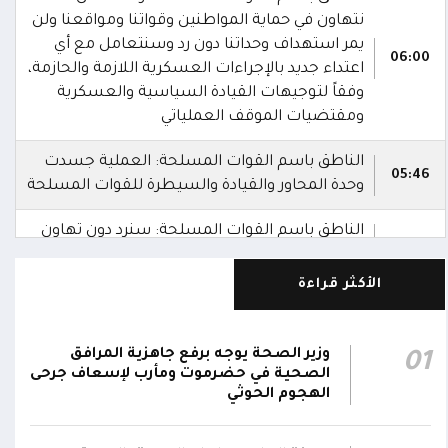
نتهاون في حماية المواطنين وقواتنا ومواقعنا ولن
يمر استهداف وحداتنا دون رد وسنتعامل مع أي
06:00
اعتداء جديد بالإجراءات العسكرية اللازمة والحازمة،
وفقاً لتوجيهات القيادة السياسية والعسكرية
ومقتضيات الموقف العملياتي
الناطق باسم القوات المسلحة: العملية جسدت
05:46
وحدة المحاور والقيادة والسيطرة للقوات المسلحة
الناطق باسم القوات المسلحة: سنرد دون تهاون
05:35
حال استمرت اعتداءات الحوثيين الغادرة
الأكثر قراءة
الناطق باسم القوات المسلحة: نفذنا عملاً
05:34
عسكرياً ضد العناصر الحوثية الإرهابية وعتادها
وزير الصحة يوجه برفع جاهزية المرافق
01
المقاومة الوطنية تصد هجوماً حوثياً في جبهتي
الصحية في حضرموت ومأرب لإسعاف جرحى
04:17
الحيمة بالتحيتا وحيس جنوب الحديدة
الهجوم الحوثي
أقر #مجلس_الدفاع_الوطني استمرار انعقاده