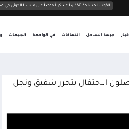
الحوثيون يصعدون قصف مأرب بنحو 20 صاروخاً ومسيرة.. قتلى وجرحى واستهداف لمناطق سكنية ومخيمات نازحين
القوات المسلحة تنفذ رداً عسكرياً موحداً على مليشيا الحوثي في عد
خبار
جبهة الساحل
انتهاكات
في الواجهة
الجبهات
وق
صلون الاحتفال بتحرر شقيق ونجل