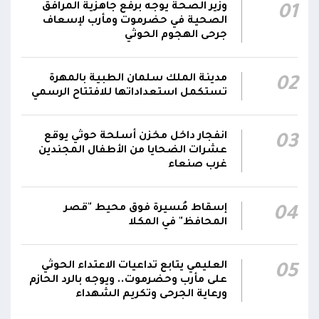
في حماية المواطنين وقواتنا ومواقعنا ولن يمر
وزير الصحة يوجه برفع جاهزية المرافق
01
استهداف وحداتنا دون رد وسنتعامل مع أي اعتداء
الصحية في حضرموت ومأرب لإسعاف
06:00
جديد بالإجراءات العسكرية اللازمة والحازمة، وفقاً
جرحى الهجوم الحوثي
لتوجيهات القيادة السياسية والعسكرية
ومقتضيات الموقف العملياتي
مدينة الملك سلمان الطبية بالمهرة
02
تستكمل استعداداتها للافتتاح الرسمي
الناطق باسم القوات المسلحة: العملية جسدت
05:46
وحدة المحاور والقيادة والسيطرة للقوات المسلحة
انفجار داخل مخزن أسلحة حوثي يوقع
03
الناطق باسم القوات المسلحة: سنرد دون تهاون
عشرات الضحايا من الأطفال المجندين
05:35
غرب صنعاء
حال استمرت اعتداءات الحوثيين الغادرة
إسقاط مُسيرة فوق محيط "قصر
04
المحافظ" في المكلا
العليمي يتابع تداعيات الاعتداء الحوثي
05
على مأرب وحضرموت.. ويوجه بالرد الحازم
ورعاية الجرحى وتكريم الشهداء