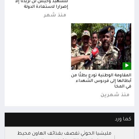
للشهيد وحيش لن تزيدنا إلا
إصرارا لاستعادة الدولة
منذ شهر
المقاومة الوطنية تودع بطلًا من
المق
أبطالها إلى فردوس الشهداء
أبطا
في المخا
في ا
منذ شهرين
من
كما ورد
مليشيا الحوثي تقصف بقذائف الهاون محيط