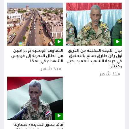
بيان اللجنة المكلفة من الفريق
المقاومة الوطنية تودع اثنين
بيان
س
أول ركن طارق صالح بالتحقيق
من أبطال البحرية إلى فردوس
أول 
في جريمة الشهيد العميد يحيى
الشهداء في المخا
في ج
وحيش
وحي
منذ شهر
منذ شهر
من
قائد محور الحديدة : خسارتنا