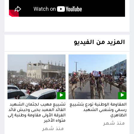
المزيد من الفيديو
يد
المقاومة الوطنية تودع بتشييع
تشييع مهيب لجثمان الشهيد
المق
ائد
رسمي وشعبي الشهيد
القائد العميد يحيى وحيش قائد
رسم
إلى
الظاهري
الفرقة الأولى مقاومة وطنية إلى
الظا
مثواه الأخير
منذ شهر
من
منذ شهر