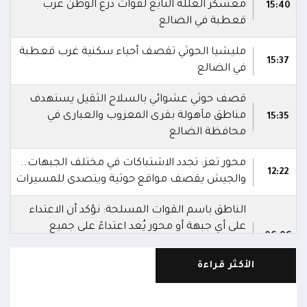
معسكر العللة التابع لقوات درع الوطن غرب
15:40
قعطبة في الضالع
مليشيا الحوثي تقصف أحياء سكنية غرب قعطبة
15:37
في الضالع
قصف حوثي عشوائي بالسلاح الثقيل يستهدف
مناطق مآهولة بقرى المعزوب والعبارى في
15:35
محافظة الضالع
محور تعز: تجدد الاشتباكات في مختلف الجبهات..
12:22
والجيش يقصف مواقع حوثية ويتصدى للمسيرات
الناطق باسم القوات المسلحة: نؤكد أن الاعتداء
على أي جبهة أو محور يُعد اعتداءً على جميع
06:06
الجبهات والمحاور التابعة للقوات المسلحة،
بمختلف تشكيلاتها ووحداتها ومنتسبيها
الأكثر قراءة
الناطق باسم القوات المسلحة: نؤكد أننا لن نتهاون