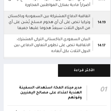
أضراراً مادية بمنازل المواطنين المجاورة
اتفاقية الدفاع المشتركة بين السعودية وباكستان
وتركيا تنص على أن أي هجوم مسلح يُشن على أي
14:19
من الدول الثلاث سيعدّ هجوما عليها جميعا
البيان السعودي الباكستاني التركي المشترك:
الاتفاقية تنص على تطوير التعاون الدفاعي بين
14:17
الدول الثلاث بكل أبعاده
السعودية وباكستان وتركيا توقع اتفاقية دفاع
14:16
مشترك
الأكثر قراءة
استشهاد 3 جنود وإصابة 4 آخرين في هجوم
بمُسيرة حوثية استهدف مواقع عسكرية لقوات
12:08
مدير ميناء المخا: استهداف السفينة
01
دفاع شبوة في حريب جنوبي مأرب
الهندية اعتداء على مصالح اليمنيين
وقوتهم
تحليق مسيرات في أجواء سيئون والدفاعات
12:02
تتصدى لها