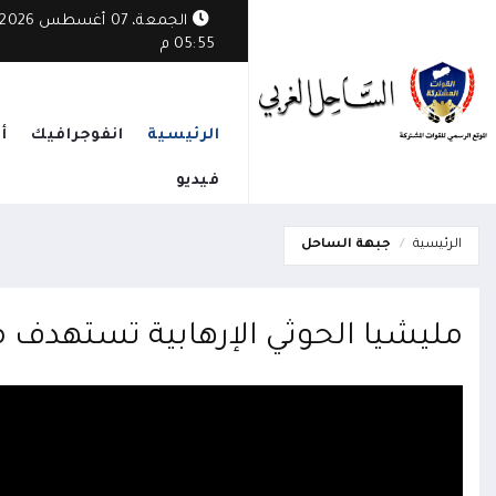
ة.. إصابة مدنيين بقصف حوثي استهدف منازل المواطنين في حيس
الجمعة، 07 أغسطس 2026
05:55 م
الرئيسية
انفوجرافيك
أ
فيديو
الرئيسية
جبهة الساحل
مليشيا الحوثي الإرهابية تستهدف مي