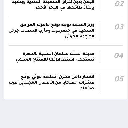
اليمن يدين إغراق السفينة الهندية ويشيد
02
بإنقاذ طاقمها في البحر الأحمر
صاروخ حوثي يستهدف مخيماً للنازحين في مأرب
ويصيب عدداً منهم.. وصاروخ آخر يطول تجمعات
11:57
سكنية
وزير الصحة يوجه برفع جاهزية المرافق
03
الصحية في حضرموت ومأرب لإسعاف جرحى
الهجوم الحوثي
مدينة الملك سلمان الطبية بالمهرة
04
تستكمل استعداداتها للافتتاح الرسمي
انفجار داخل مخزن أسلحة حوثي يوقع
05
عشرات الضحايا من الأطفال المجندين غرب
صنعاء