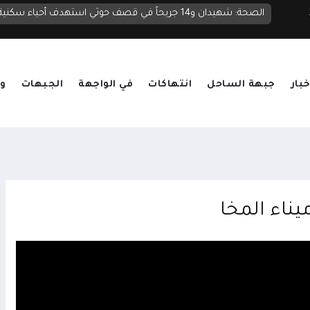
الصحة: شهيدان و14 جريحاً في قصف حوثي استهدف أحياء سكنية ومخيمات للنازحين في مأرب
خبار
جبهة الساحل
انتهاكات
في الواجهة
الجبهات
وق
ناء المخا