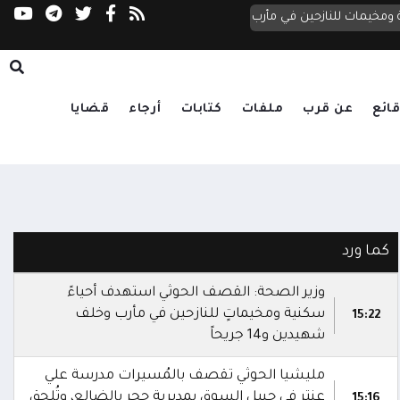
مليشيا الحوثي تنسف حصن «المعلا» الأثري في 
ائع
عن قرب
ملفات
كتابات
أرجاء
قضايا
كما ورد
وزير الصحة: القصف الحوثي استهدف أحياءً
سكنية ومخيماتٍ للنازحين في مأرب وخلف
15:22
شهيدين و14 جريحاً
مليشيا الحوثي تقصف بالمُسيرات مدرسة علي
عنتر في حبيل السوق بمديرية حجر بالضالع، وتُلحق
15:16