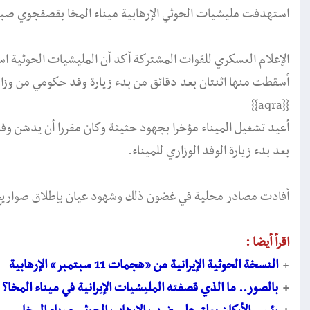
استهدفت مليشيات الحوثي الإرهابية ميناء المخا بقصفجوي صباح السبت 11 سبت
الإعلام العسكري للقوات المشتركة أكد أن المليشيات الحوثية ا
أسقطت منها اثنتان بعد دقائق من بدء زيارة وفد حكومي من وزارة
{{aqra}}
أعيد تشغيل الميناء مؤخرا بجهود حثيثة وكان مقررا أن يدشن وفد
بعد بدء زيارة الوفد الوزاري للميناء.
أفادت مصادر محلية في غضون ذلك وشهود عيان بإطلاق صواريخ 
اقرأ أيضا :
+
النسخة الحوثية الإيرانية من «هجمات 11 سبتمبر» الإرهابية
+
بالصور.. ما الذي قصفته المليشيات الإيرانية في ميناء المخا؟