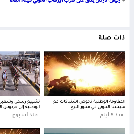
+
رئيس الأركان يعلق على ضرب الإرهاب الحوثي ميناء المخا
ذات صلة
ية
المقاومة الوطنية تخوض اشتباكات مع
تشييع رسمي وشعبي ل
عبي
مليشيا الحوثي في محور البرح
الوطنية إلى فردوس ا
منذ 5 أيام
منذ أسبوع