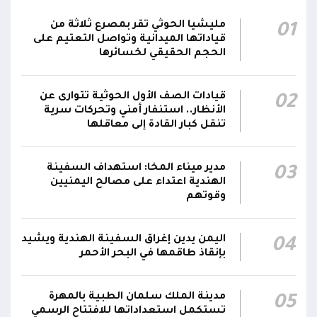
مركز الملك سلمان يوقع برنامجاً لإعادة تأهيل
مليشيا الحوثي تقر بمصرع ثلاثة من
01
وتجهيز 11 منشأة صحية في لحج والضالع
23:16
قياداتها الميدانية وتواصل التعتيم على
وسقطرى يستفيد منها أكثر من 112 ألف شخص
الحجم الحقيقي لخسائرها
الحوثيون يزعمون استهداف ثاني ناقلة نفط
قيادات الصف الأول الحوثية تتوارى عن
02
سعودية خلال 24 ساعة بصاروخ باليستي في خليج
22:01
الأنظار.. استنفار أمني وتحركات سرية
عدن
تنقل كبار القادة إلى معاقلها
الشركة اليمنية للغاز: أعمال الصيانة أوشكت على
الانتهاء وإمدادات الغاز ستعود تدريجياً لتغطية
21:45
مدير ميناء المخا: استهداف السفينة
03
الهندية اعتداء على مصالح اليمنيين
احتياجات كافة المحافظات
وقوتهم
اليمن يدين إغراق السفينة الهندية ويشيد
04
بإنقاذ طاقمها في البحر الأحمر
مدينة الملك سلمان الطبية بالمهرة
05
تستكمل استعداداتها للافتتاح الرسمي