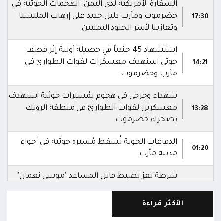
السفارة الأمريكية لدى اليمن: الهجمات الحوثية في
حضرموت ومأرب دليل جديد على إرهاب المليشيا
17:30
وتعازينا لأسر الجنود اليمنيين
استشهاد 45 جندياً في حصيلة أولية إثر قصف
حوثي استهدف معسكرات لقوات الطوارئ في
14:21
مأرب وحضرموت
شهداء وجرحى في هجوم بمُسيرات حوثية استهدف
معسكرين لقوات الطوارئ في منطقة الرويك
13:28
بصحراء حضرموت
الدفاعات الجوية تُسقط مُسيرة حوثية في أجواء
01:20
مدينة مأرب
شرطة تعز تضبط قاتل المساعد "موسى نعمان"
أحد منتسبي قوات الطوارئ بعد ساعات من ارتكابه
00:12
الجريمة.. وتؤكد استكمال الإجراءات لإحالته إلى
الأكثر قراءة
القضاء