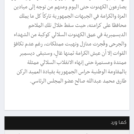
يصارعون الكهنوت حتى اليوم ومنهم من توجه إلى ميادين
العزة والكرامة في الجبهات الجمهورية تاركاً كل ما يملك
محافظا على كرامته، حيث سقط خلال تلك الملاحم
الديسمبرية في عمق الكهنوت السلالي كوكبة من الشهداء
والجرحى وفُجرت منازل ونهبت ممتلكات، رغم عدم تكافؤ
القوات إلا أن عيش الكرامة ثمنها غالٍ، وستبقى ديسمبر
ممتدة ومستمرة حتى إنهاء الانقلاب السلالي ممثلة
بالمقاومة الوطنية حراس الجمهورية بقيادة العميد الركن
طارق محمد عبدالله صالح عضو المجلس الرئاسي.
كما ورد