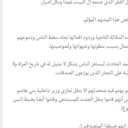
 الفقر الذي صنعه ال البيت عمدا وبكل إصرار.
خص هذا المشهد المؤلم.
ه السلالة الفاجرة وردود افعالها تجاه سخط الناس ودموعهم
نعال بسبب سطوتها وشهواتها ولصوصيتها.
الحادث ليستفز الناس بشكل لا مثيل له في تاريخ الغزاة ولا
ية على التجار الذين يوزعون الصدقات.
 يهتم فيه متحدثهم الا بنقل تعازي وزير داخلية بني هاشم
 أنهم قاموا بنقل الجثث للمستشفى وقاموا أيضا بضبط اثنين
وع!.
ي انهم ضبطوا المتصدقين!.