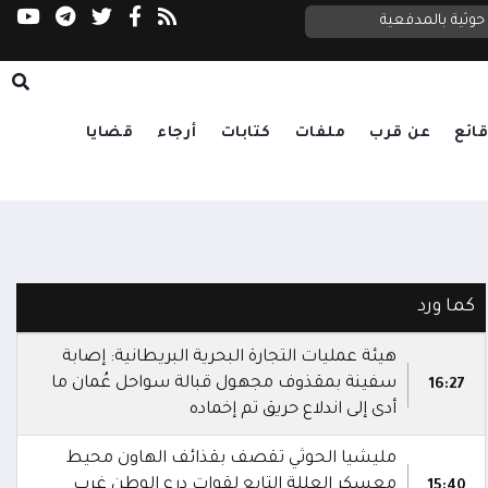
القوات المسلحة تنفذ رداً عسكرياً موحداً على مل
وثية بالمدفعية
المقاومة الوطنية تدك مراكز قيادة وسيطرة وتحصينات وتجمعات لمليشيا الحوثي جنوب الحديدة
ائع
عن قرب
ملفات
كتابات
أرجاء
قضايا
كما ورد
هيئة عمليات التجارة البحرية البريطانية: إصابة
سفينة بمقذوف مجهول قبالة سواحل عُمان ما
16:27
أدى إلى اندلاع حريق تم إخماده
مليشيا الحوثي تقصف بقذائف الهاون محيط
معسكر العللة التابع لقوات درع الوطن غرب
15:40