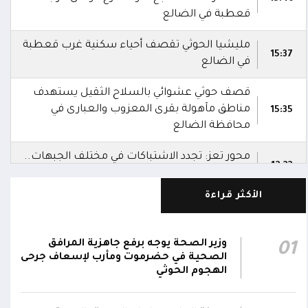
قعطبة في الضالع
مليشيا الحوثي تقصف أحياء سكنية غرب قعطبة
15:37
في الضالع
قصف حوثي عشوائي بالسلاح الثقيل يستهدف
مناطق مآهولة بقرى المعزوب والعبارى في
15:35
محافظة الضالع
محور تعز: تجدد الاشتباكات في مختلف الجبهات..
12:22
والجيش يقصف مواقع حوثية ويتصدى للمسيرات
الأكثر قراءة
الناطق باسم القوات المسلحة: نؤكد أن الاعتداء
على أي جبهة أو محور يُعد اعتداءً على جميع
06:06
الجبهات والمحاور التابعة للقوات المسلحة،
وزير الصحة يوجه برفع جاهزية المرافق
01
بمختلف تشكيلاتها ووحداتها ومنتسبيها
الصحية في حضرموت ومأرب لإسعاف جرحى
الهجوم الحوثي
الناطق باسم القوات المسلحة: نؤكد أننا لن
نتهاون في حماية المواطنين وقواتنا ومواقعنا ولن