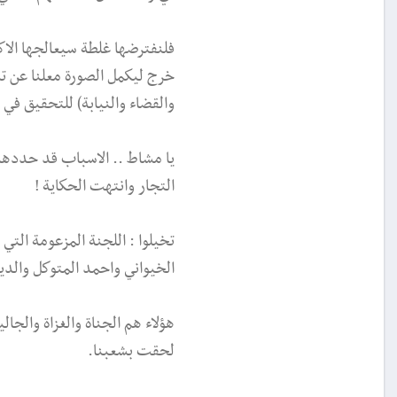
فلنفترضها غلطة سيعالجها الا
خرج ليكمل الصورة معلنا عن تش
والقضاء والنيابة) للتحقيق ف
يا مشاط .. الاسباب قد حددها
التجار وانتهت الحكاية !
تخيلوا : اللجنة المزعومة ال
الخيواني واحمد المتوكل والدي
هؤلاء هم الجناة والغزاة والجا
لحقت بشعبنا.