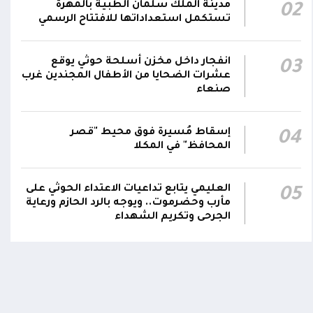
مدينة الملك سلمان الطبية بالمهرة
02
يمر استهداف وحداتنا دون رد وسنتعامل مع أي
06:00
تستكمل استعداداتها للافتتاح الرسمي
اعتداء جديد بالإجراءات العسكرية اللازمة والحازمة،
وفقاً لتوجيهات القيادة السياسية والعسكرية
ومقتضيات الموقف العملياتي
انفجار داخل مخزن أسلحة حوثي يوقع
03
عشرات الضحايا من الأطفال المجندين غرب
صنعاء
الناطق باسم القوات المسلحة: العملية جسدت
05:46
وحدة المحاور والقيادة والسيطرة للقوات المسلحة
إسقاط مُسيرة فوق محيط "قصر
04
المحافظ" في المكلا
العليمي يتابع تداعيات الاعتداء الحوثي على
05
مأرب وحضرموت.. ويوجه بالرد الحازم ورعاية
الجرحى وتكريم الشهداء