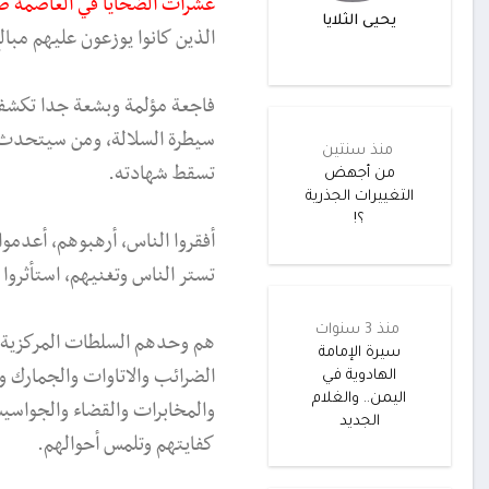
عشرات الضحايا في العاصمة ص
يحيى الثلايا
الذين كانوا يوزعون عليهم مب
فاجعة مؤلمة وبشعة جدا تكشف ق
سيطرة السلالة، ومن سيتحدث ع
منذ سنتين
تسقط شهادته.
من أجهض
التغييرات الجذرية
؟!
أفقروا الناس، أرهبوهم، أعدمو
تستر الناس وتغنيهم، استأثروا
منذ 3 سنوات
هم وحدهم السلطات المركزية 
سيرة الإمامة
الضرائب والاتاوات والجمارك وا
الهادوية في
اليمن.. والغلام
والمخابرات والقضاء والجواسي
الجديد
كفايتهم وتلمس أحوالهم.