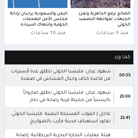
نة
الضالع ترفع الجاهزية وتعزز
اليمن والسعودية يرحبان بإدانة
الضا
الجبهات لمواجهة التصعيد
مجلس الأمن للهجمات
الجب
الحوثي
الحوثية وانتهاك السيادة
الحو
منذ 9 ساعات
منذ 10 ساعات
منذ 9 س
كما ورد
شهود عيان: مليشيا الحوثي تطلق عدة مُسيرات
00:55
من قاعدة كتاف وجبال العشاش في صعدة
شهود عيان: مليشيا الحوثي تطلق صاروخاً
23:00
باليستياً من محيط قرية رصابة في ذمار
عاجل | القوات المسلحة اليمنية: مليشيا الحوثي
22:41
تعاود استهداف مدينة مأرب بالصواريخ
هيئة عمليات التجارة البحرية البريطانية: إصابة