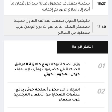
سفينة بمقذوف مجهول قبالة سواحل عُمان ما
16:27
أدى إلى اندلاع حريق تم إخماده
مليشيا الحوثي تقصف بقذائف الهاون محيط
معسكر العللة التابع لقوات درع الوطن غرب
15:40
قعطبة في الضالع
مليشيا الحوثي تقصف أحياء سكنية غرب قعطبة
الأكثر قراءة
15:37
في الضالع
قصف حوثي عشوائي بالسلاح الثقيل يستهدف
وزير الصحة يوجه برفع جاهزية المرافق
01
مناطق مآهولة بقرى المعزوب والعبارى في
15:35
الصحية في حضرموت ومأرب لإسعاف
محافظة الضالع
جرحى الهجوم الحوثي
محور تعز: تجدد الاشتباكات في مختلف الجبهات..
12:22
انفجار داخل مخزن أسلحة حوثي يوقع
02
والجيش يقصف مواقع حوثية ويتصدى للمسيرات
عشرات الضحايا من الأطفال المجندين
غرب صنعاء