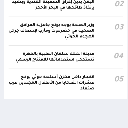
اليمن يدين إغراق السفينة الهندية ويشيد
02
المقاومة الوطنية أحبطت محاولة لاستهداف
18:25
بإنقاذ طاقمها في البحر الأحمر
سفينة نفطية قبالة محطة كهرباء المخا
باستخدام زورق مفخخ
وزير الصحة يوجه برفع جاهزية المرافق
03
المقاومة الوطنية تدمر زورقاً حوثياً مفخخاً حاول
الصحية في حضرموت ومأرب لإسعاف جرحى
الهجوم الحوثي
استهداف سفينة نفطية بالقرب من محطة
18:13
الكهرباء بالمخا
مدينة الملك سلمان الطبية بالمهرة
04
تستكمل استعداداتها للافتتاح الرسمي
انفجار داخل مخزن أسلحة حوثي يوقع
05
عشرات الضحايا من الأطفال المجندين غرب
صنعاء