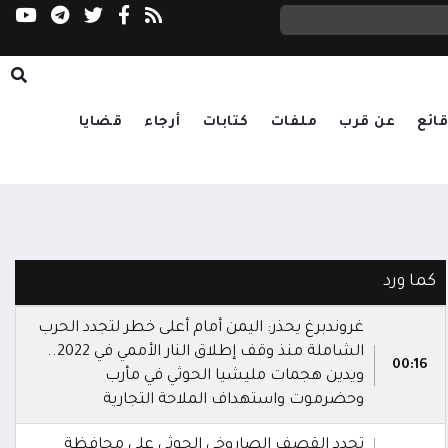
ائع
عن قرب
ملفات
كتابات
أرجاء
قضايا
كما ورد
غروندبرغ يحذر: اليمن أمام أعلى خطر لتجدد الحرب
الشاملة منذ وقف إطلاق النار الأممي في 2022..
00:16
ويدين هجمات مليشيا الحوثي في مأرب
وحضرموت واستهداف الملاحة التجارية
تجدد القصف الصاروخي الحوثي على محافظة