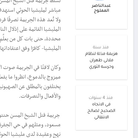
تُسلِّط جريمة قتل الشيخ المُ
عبدالناصر
مباشر لمليشيا الحوثي استهدف 
المملوح
ولا تُعد هذه الجريمة تصرفًا ف
المليشيا القائمة على إذلال 
محددة، حتى بات كل من يعلِّم
المليشيا- كافرًا وفق اعتقاداتها
منذ سنة
هزيمة مذلة لنظام
ملالي طهران
وكان لافتًا في الجريمة صوت 
وحرسه الثوري
ممزوج بالدموع، انظروا ما يفعل 
يختلفون بالمطلق عن الصهيونية
والأفعال والتصرفات.
منذ 4 سنوات
في الاتجاه
الصحيح لصالح
جريمة قتل الشيخ المسن حنتوس
الانتقالي
مسعود، ومثلهم في حي الجفرة ب
نهج وعقيدة لدى مليشيا الحوثي 