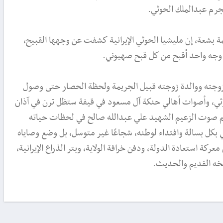
جرم عبدالملك الحوثي.
 بشعة، إن مليشيا الحوثي الإيرانية كشفت عن وجهها القبيح،
و وجه واحد أقبح من كل قبح صهيوني.
ه ووالدة زوجته قبيل الجريمة ولحظة الحصار حتى وصول
حوثي، وأصوات أهالي حنكة آل مسعود في قيفة ستظل ترن في آذان
هم صوت الزعيم الشهيد علي عبدالله صالح في لحظات حياته
ي بكل بسالة وافتداء لوطنه، شجاعًا غير متوسل، بل وضع وصاياه
ّ معركة استعادة الدولة، ودفن خرافة الولاية، وبتر الذراع الإيرانية،
يخه القديم والحديث.