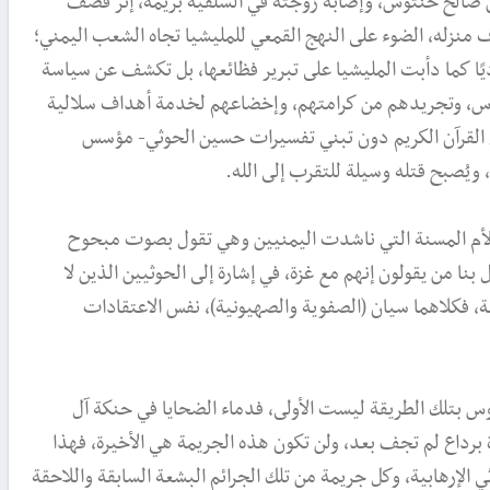
سن صالح حنتوس، وإصابة زوجته في السلفية بريمة، إثر قصف
منزله، الضوء على النهج القمعي للمليشيا تجاه الشعب اليمني؛
رديًا كما دأبت المليشيا على تبرير فظائعها، بل تكشف عن سياسة
الناس، وتجريدهم من كرامتهم، وإخضاعهم لخدمة أهداف سلالية
 القرآن الكريم دون تبني تفسيرات حسين الحوثي- مؤسس
، ويُصبح قتله وسيلة للتقرب إلى الله.
الأم المسنة التي ناشدت اليمنيين وهي تقول بصوت مبحوح
بنا من يقولون إنهم مع غزة، في إشارة إلى الحوثيين الذين لا
، فكلاهما سيان (الصفوية والصهيونية)، نفس الاعتقادات
 بتلك الطريقة ليست الأولى، فدماء الضحايا في حنكة آل
رداع لم تجف بعد، ولن تكون هذه الجريمة هي الأخيرة، فهذا
الإرهابية، وكل جريمة من تلك الجرائم البشعة السابقة واللاحقة