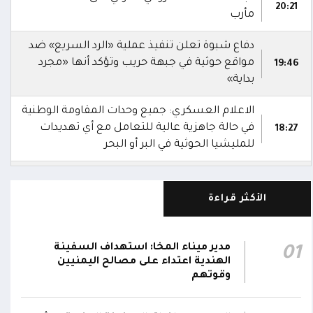
20:21
مأرب
دفاع شبوة تعلن تنفيذ عملية «الرد السريع» ضد
مواقع حوثية في جبهة حريب وتؤكد أنها «مجرد
19:46
بداية»
الاعلام العسكري: جميع وحدات المقاومة الوطنية
في حالة جاهزية عالية للتعامل مع أي تهديدات
18:27
للمليشيا الحوثية في البر أو البحر
الإعلام العسكري: قوة الانفجار والدخان المتصاعد
18:26
من الزورق يشيران إلى أنه كان مفخخًا
الأكثر قراءة
الإعلام العسكري: الدوريات البحرية رصدت زورقًا
يتحرك بسرعة غير طبيعية باتجاه المنطقة
مدير ميناء المخا: استهداف السفينة
01
18:25
المحظورة المقابلة لمحطة كهرباء المخا قبل أن
الهندية اعتداء على مصالح اليمنيين
تتعامل معه بالسلاح المناسب وتدمره
وقوتهم
الإعلام العسكري للمقاومة الوطنية: قوات