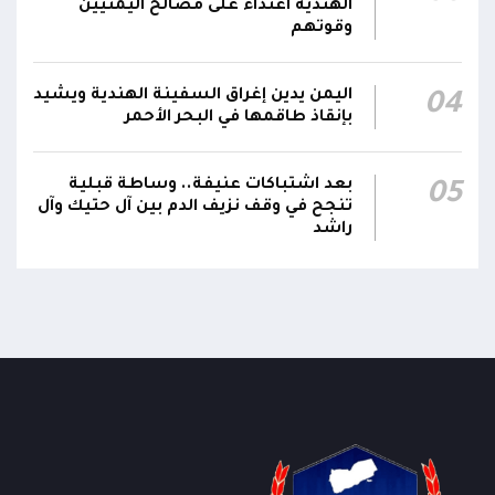
الهندية اعتداء على مصالح اليمنيين
قرارات رئاسية بتعيين أحمد سعيد بن بريك وراشد
وقوتهم
ناصر الجند مستشارين لرئيس مجلس القيادة
21:10
الرئاسي وترقيتهما إلى رتبة فريق
اليمن يدين إغراق السفينة الهندية ويشيد
04
بإنقاذ طاقمها في البحر الأحمر
بعد اشتباكات عنيفة.. وساطة قبلية
05
تنجح في وقف نزيف الدم بين آل حتيك وآل
راشد