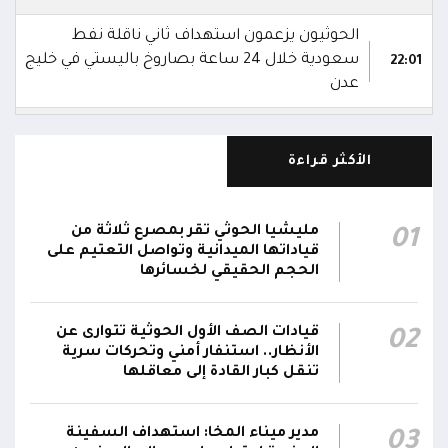
الحوثيون يزعمون استهداف ثاني ناقلة نفط
سعودية خلال 24 ساعة بصاروخ باليستي في خليج
22:01
عدن
الشركة اليمنية للغاز: أعمال الصيانة أوشكت على
الانتهاء وإمدادات الغاز ستعود تدريجياً لتغطية
21:45
الأكثر قراءة
احتياجات كافة المحافظات
رئيس مجلس القيادة يُصدر قراراً بتعيين يحيى
مليشيا الحوثي تقر بمصرع ثلاثة من
01
محمد كزمان وكيلاً لقطاع الأمن الداخلي، وأحمد
قياداتها الميدانية وتواصل التعتيم على
21:18
سعد السقطري وكيلاً لقطاع الأمن الخارجي؛ في
الحجم الحقيقي لخسائرها
الجهاز المركزي لأمن الدولة
قيادات الصف الأول الحوثية تتوارى عن
02
رئيس مجلس القيادة يعين اللواء الركن طيار
الأنظار.. استنفار أمني وتحركات سرية
عبدالعزيز سعيد المحيا قائداً للقوات الجوية والدفاع
تنقل كبار القادة إلى معاقلها
21:13
الجوي.. ويُعين العميد ناشر منصور باجري رئيساً
لأركانها
مدير ميناء المخا: استهداف السفينة
03