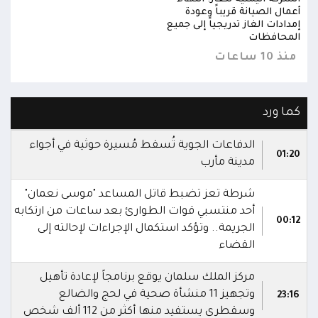
أعمال الصيانة قريباً وعودة
أعمال
إمدادات الغاز تدريجياً إلى جميع
إمداد
المحافظات
المح
منذ 10 ساعات
منذ 10 س
كما ورد
الدفاعات الجوية تُسقط مُسيرة حوثية في أجواء
01:20
مدينة مأرب
شرطة تعز تضبط قاتل المساعد "موسى نعمان"
أحد منتسبي قوات الطوارئ بعد ساعات من ارتكابه
00:12
الجريمة.. وتؤكد استكمال الإجراءات لإحالته إلى
القضاء
مركز الملك سلمان يوقع برنامجاً لإعادة تأهيل
وتجهيز 11 منشأة صحية في لحج والضالع
23:16
وسقطرى يستفيد منها أكثر من 112 ألف شخص