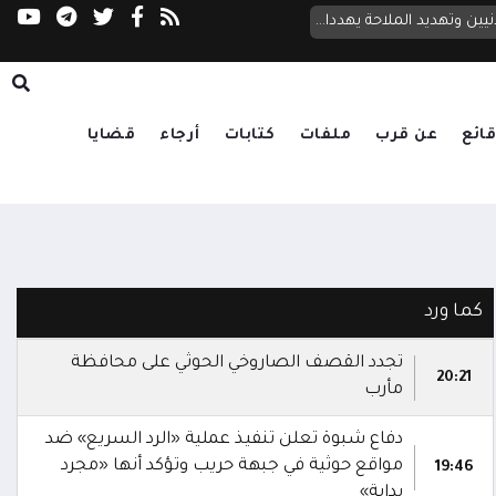
وزيرة الشؤون القانونية: إنهاء انقلاب الحوثيين 
 جريمة حرب
الزوبة تُطلع المبعوث الأممي على التصعيد الحوثي: استهداف المدنيين وتهديد الملاحة يهددان أمن اليمن والجوار
ائع
عن قرب
ملفات
كتابات
أرجاء
قضايا
كما ورد
تجدد القصف الصاروخي الحوثي على محافظة
20:21
مأرب
دفاع شبوة تعلن تنفيذ عملية «الرد السريع» ضد
مواقع حوثية في جبهة حريب وتؤكد أنها «مجرد
19:46
بداية»