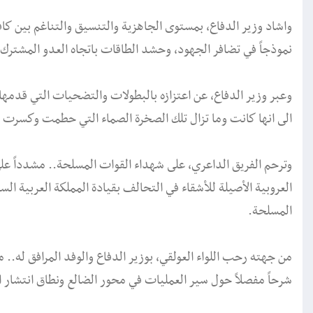
واشاد وزير الدفاع، بمستوى الجاهزية والتنسيق والتناغم بين كاف
نموذجاً في تضافر الجهود، وحشد الطاقات باتجاه العدو المشترك ا
وعبر وزير الدفاع، عن اعتزازه بالبطولات والتضحيات التي قدمها أبن
الى انها كانت وما تزال تلك الصخرة الصماء التي حطمت وكسرت ا
وترحم الفريق الداعري، على شهداء القوات المسلحة.. مشدداً على 
العروبية الأصيلة للأشقاء في التحالف بقيادة المملكة العربية الس
المسلحة.
من جهته رحب اللواء العولقي، بوزير الدفاع والوفد المرافق له.. مؤ
شرحاً مفصلاً حول سير العمليات في محور الضالع ونطاق انتشار ا