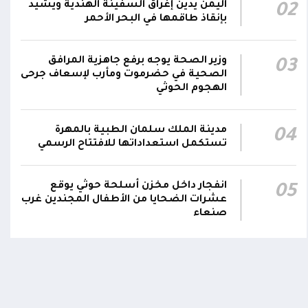
اليمن يدين إغراق السفينة الهندية ويشيد
02
استهداف سفينة نفطية بالقرب من محطة
18:13
بإنقاذ طاقمها في البحر الأحمر
الكهرباء بالمخا
وزير الصحة: القصف الحوثي استهدف أحياءً
وزير الصحة يوجه برفع جاهزية المرافق
03
سكنية ومخيماتٍ للنازحين في مأرب وخلف
15:22
الصحية في حضرموت ومأرب لإسعاف جرحى
الهجوم الحوثي
شهيدين و14 جريحاً
مدينة الملك سلمان الطبية بالمهرة
04
تستكمل استعداداتها للافتتاح الرسمي
انفجار داخل مخزن أسلحة حوثي يوقع
05
عشرات الضحايا من الأطفال المجندين غرب
صنعاء