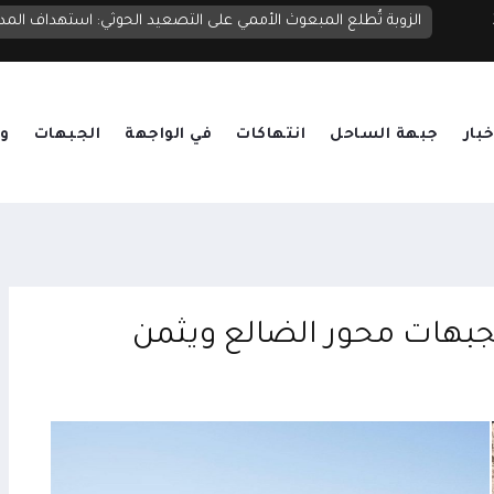
وزارة حقوق الإنسان: قصف الحوثيين أحياء مأرب ومخيمات النازحين
خبار
جبهة الساحل
انتهاكات
في الواجهة
الجبهات
وق
 بجبهات محور الضالع ويثمن