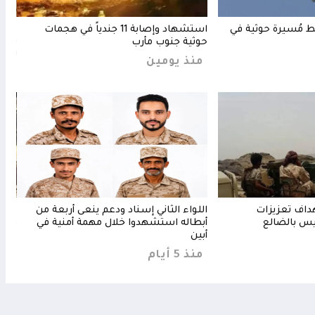
ط مُسيرة حوثية في
استشهاد وإصابة 11 جندياً في هجمات
عشرا
حوثية جنوب مأرب
بالص
للقو
منذ يومين
منذ
هداف تعزيزات
اللواء الثاني إسناد ودعم ينعى أربعة من
مدفع
س بالضالع
أبطاله استشهدوا خلال مهمة أمنية في
قتلى
أبين
منذ 4 
منذ 5 أيام