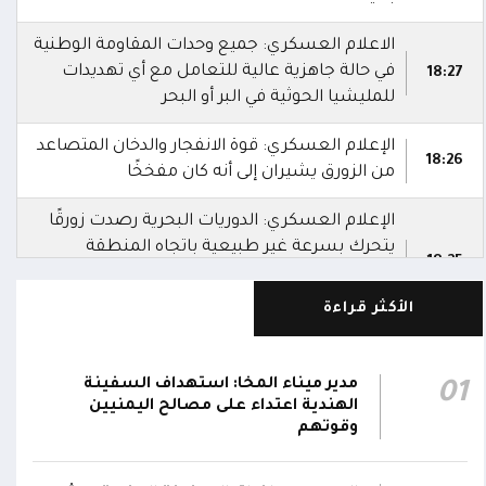
الاعلام العسكري: جميع وحدات المقاومة الوطنية
في حالة جاهزية عالية للتعامل مع أي تهديدات
18:27
للمليشيا الحوثية في البر أو البحر
الإعلام العسكري: قوة الانفجار والدخان المتصاعد
18:26
من الزورق يشيران إلى أنه كان مفخخًا
الإعلام العسكري: الدوريات البحرية رصدت زورقًا
يتحرك بسرعة غير طبيعية باتجاه المنطقة
18:25
المحظورة المقابلة لمحطة كهرباء المخا قبل أن
تتعامل معه بالسلاح المناسب وتدمره
الأكثر قراءة
الإعلام العسكري للمقاومة الوطنية: قوات
المقاومة الوطنية أحبطت محاولة لاستهداف
مدير ميناء المخا: استهداف السفينة
01
18:25
سفينة نفطية قبالة محطة كهرباء المخا
الهندية اعتداء على مصالح اليمنيين
باستخدام زورق مفخخ
وقوتهم
المقاومة الوطنية تدمر زورقاً حوثياً مفخخاً حاول