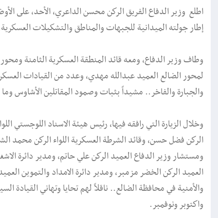
اطلع وزير الدفاع الفريق الركن محسن الداعري، الأحد، على الأو
إطار جولته الميدانية للجبهات والمناطق والتشكيلات العسكرية.
وطاف وزير الدفاع، ومعه قائد المنطقة العسكرية الثامنة ومحور ا
لمحور الضالع العميد عبدالله مهدي، وعدد من القيادات العسكري
والجبارة والفاخر.. مشيداً بثبات وصمود المقاتلين الأشاوس وما 
وخلال الزيارة التي رافقه فيها، رئيس هيئة الاسناد اللوجستي اللواء
الركن فضل حسن، وقائد الشرطة العسكرية اللواء الركن محمد الشا
ومستشار وزير الدفاع العميد الركن علي حاتم، ومدير دائرة الاشغ
العميد الركن الخضر مزمبر، ومدير دائرة الامداد والتموين العميد 
والأمنية في محافظة الضالع.. ناقلاً لهم تحايا وتهاني القيادة الس
واكتوبر ونوفمبر.