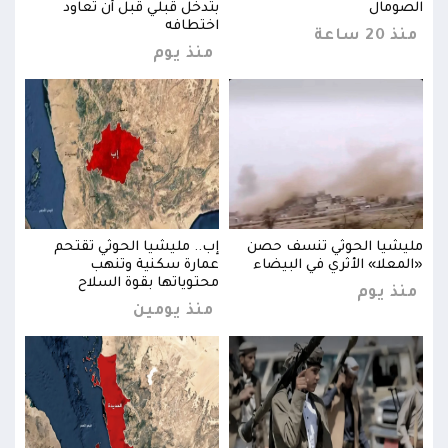
الصومال
بتدخل قبلي قبل أن تعاود
الصو
اختطافه
منذ 20 ساعة
منذ 20 
منذ يوم
مليشيا الحوثي تنسف حصن
إب.. مليشيا الحوثي تقتحم
مليش
«المعلا» الأثري في البيضاء
عمارة سكنية وتنهب
«الم
محتوياتها بقوة السلاح
منذ يوم
منذ
منذ يومين