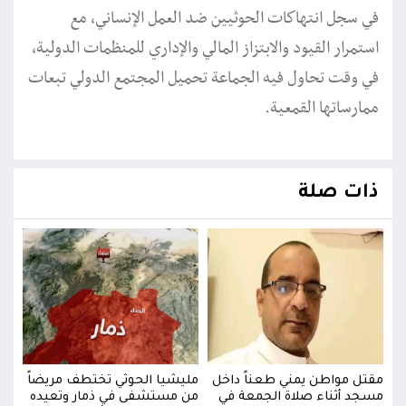
في سجل انتهاكات الحوثيين ضد العمل الإنساني، مع
استمرار القيود والابتزاز المالي والإداري للمنظمات الدولية،
في وقت تحاول فيه الجماعة تحميل المجتمع الدولي تبعات
ممارساتها القمعية.
ذات صلة
اً
مقتل مواطن يمني طعناً داخل
مليشيا الحوثي تختطف مريضاً
مقتل
ده
مسجد أثناء صلاة الجمعة في
من مستشفى في ذمار وتعيده
مسجد