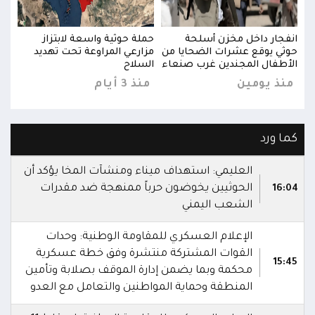
انفجار داخل مخزن أسلحة
حملة حوثية واسعة لابتزاز
انفج
حوثي يوقع عشرات الضحايا من
مزارعي المراوعة تحت تهديد
حوثي
الأطفال المجندين غرب صنعاء
السلاح
الأط
منذ يومين
منذ 3 أيام
منذ
كما ورد
العليمي: استهداف ميناء ومنشآت المخا يؤكد أن
الحوثيين يخوضون حرباً ممنهجة ضد مقدرات
16:04
الشعب اليمني
الإعلام العسكري للمقاومة الوطنية: وحدات
القوات المشتركة منتشرة وفق خطة عسكرية
15:45
محكمة وبما يضمن إدارة الموقف بصلابة وتأمين
المنطقة وحماية المواطنين والتعامل مع العدو