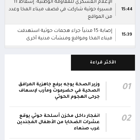
الإعلام العسكري للمقاومة الوطنية: إسقاط 11
مسيرة حوثية شاركت في قصف ميناء المخا وعدد
15:44
من المواقع
إصابة 15 مدنياً جراء هجمات حوثية استهدفت
15:39
ميناء المخا ومواقع ومنشآت مدنية آخرى
دفاعات المقاومة الوطنية تواصل التصدي
لمُسيرات حوثية تستهدف حقل الطاقة الشمسية
15:36
الأكثر قراءة
في المخا
المقاومة الوطنية تنعى 4 عسكريين و3 مدنيين
وزير الصحة يوجه برفع جاهزية المرافق
01
استشهدوا جراء هجمات حوثية استهدفت ميناء
15:31
الصحية في حضرموت ومأرب لإسعاف
المخا ومواقع ومنشآت مدنية وعسكرية
جرحى الهجوم الحوثي
مليشيا الحوثي تحجب الإنترنت وشبكات الاتصالات
15:11
انفجار داخل مخزن أسلحة حوثي يوقع
02
عن محافظة الحديدة
عشرات الضحايا من الأطفال المجندين
غرب صنعاء
مليشيا الحوثي تستهدف مبنى سكن موظفي
15:08
المستشفى السعودي في المخا