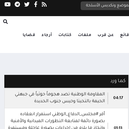
مجلس الأمن: لا رحلات إلى مطارات اليمن دون مو
نطقة والملاحة الدولية
لتموضع وتكديس الأسلحة
ائع
عن قرب
ملفات
كتابات
أرجاء
قضايا
كما ورد
المقاومة الوطنية تصد هجوماً حوثياً في جبهتي
04:17
الحيمة بالتحيتا وحيس جنوب الحديدة
أقر #مجلس_الدفاع_الوطني استمرار انعقاده
بصورة دائمة لمتابعة التطورات الميدانية والأمنية
واتخاذ ما يلزم من إجراءات بصورة عاجلة ومستمرة
01:13