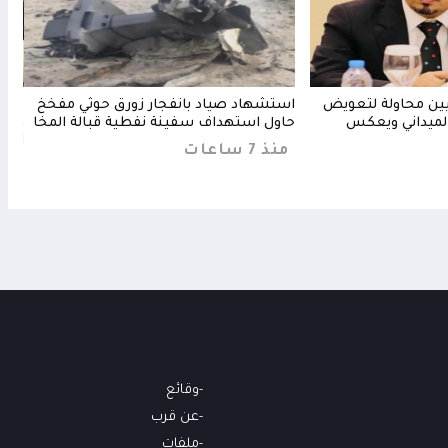
ثيين محاولة لتعويض
استشهاد صياد بانفجار زورق حوثي مفخخ
مجلس
لميداني ويعكس
حاول استهداف سفينة نفطية قبالة المخا
ويرف
الحا
منذ 7 ساعات
منذ 4 س
وقائع
عن قرب
ملفات