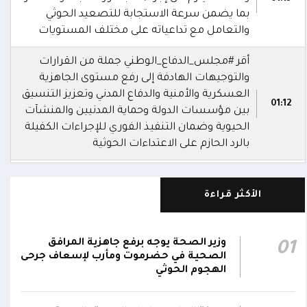
بما يضمن سرعة الاستجابة للتصعيد الحوثي
والتعامل مع تداعياته على مختلف المستويات
أقر #مجلس_الدفاع_الوطني جملة من القرارات
والتوجيهات الهادفة إلى رفع مستوى الجاهزية
العسكرية والأمنية والدفاع المدني وتعزيز التنسيق
01:12
بين مؤسسات الدولة وحماية المدنيين والمنشآت
الحيوية وضمان التنفيذ الفوري للإجراءات الكفيلة
بالرد الحازم على الاعتداءات الحوثية
أشاد #مجلس_الدفاع_الوطني بالدور السعودي في
حماية أمن المنطقة وممراتها المائية وتعزيز
الأكثر قراءة
01:11
الشراكات الإقليمية والدولية بما يخدم الأمن
والاستقرار في المنطقة
وزير الصحة يوجه برفع جاهزية المرافق
01
رحب #مجلس_الدفاع_الوطني باتفاقية مكة للدفاع
الصحية في حضرموت ومأرب لإسعاف جرحى
الهجوم الحوثي
المشترك بين المملكة العربية السعودية وتركيا
وباكستان، مؤكدا انها خطوة استراتيجية لتعزيز
01:10
الأمن الجماعي والاستقرار الإقليمي والتعاون