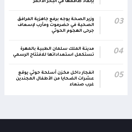
بإنقاذ طاقمها في البحر الأحمر
وزير الصحة: القصف الحوثي استهدف أحياءً سكنية
ومخيماتٍ للنازحين في مأرب وخلف شهيدين و14
15:22
وزير الصحة يوجه برفع جاهزية المرافق
03
جريحاً
الصحية في حضرموت ومأرب لإسعاف
جرحى الهجوم الحوثي
مدينة الملك سلمان الطبية بالمهرة
04
تستكمل استعداداتها للافتتاح الرسمي
انفجار داخل مخزن أسلحة حوثي يوقع
05
عشرات الضحايا من الأطفال المجندين
غرب صنعاء