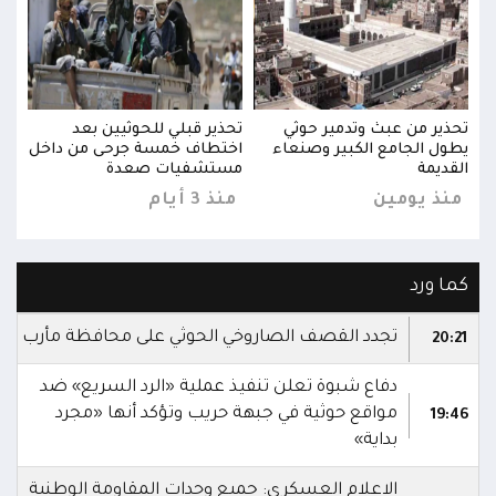
تحذير من عبث وتدمير حوثي
تحذير قبلي للحوثيين بعد
تحذي
خل
يطول الجامع الكبير وصنعاء
اختطاف خمسة جرحى من داخل
يطول
القديمة
مستشفيات صعدة
القد
منذ يومين
منذ 3 أيام
منذ
كما ورد
تجدد القصف الصاروخي الحوثي على محافظة مأرب
20:21
دفاع شبوة تعلن تنفيذ عملية «الرد السريع» ضد
مواقع حوثية في جبهة حريب وتؤكد أنها «مجرد
19:46
بداية»
الاعلام العسكري: جميع وحدات المقاومة الوطنية