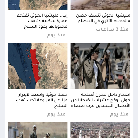
مليشيا الحوثي تنسف حصن
إب.. مليشيا الحوثي تقتحم
مليش
«المعلا» الأثري في البيضاء
عمارة سكنية وتنهب
«الم
محتوياتها بقوة السلاح
منذ 3 ساعات
منذ 3 س
منذ يوم
انفجار داخل مخزن أسلحة
حملة حوثية واسعة لابتزاز
انفج
حوثي يوقع عشرات الضحايا من
مزارعي المراوعة تحت تهديد
حوثي
الأطفال المجندين غرب صنعاء
السلاح
الأط
منذ يوم
منذ يوم
منذ