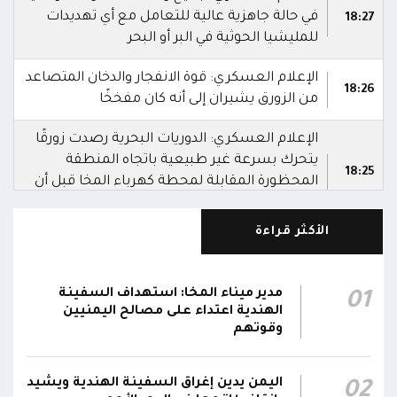
في حالة جاهزية عالية للتعامل مع أي تهديدات
18:27
للمليشيا الحوثية في البر أو البحر
الإعلام العسكري: قوة الانفجار والدخان المتصاعد
18:26
من الزورق يشيران إلى أنه كان مفخخًا
الإعلام العسكري: الدوريات البحرية رصدت زورقًا
يتحرك بسرعة غير طبيعية باتجاه المنطقة
18:25
المحظورة المقابلة لمحطة كهرباء المخا قبل أن
تتعامل معه بالسلاح المناسب وتدمره
الأكثر قراءة
الإعلام العسكري للمقاومة الوطنية: قوات
المقاومة الوطنية أحبطت محاولة لاستهداف
18:25
سفينة نفطية قبالة محطة كهرباء المخا باستخدام
مدير ميناء المخا: استهداف السفينة
01
زورق مفخخ
الهندية اعتداء على مصالح اليمنيين
وقوتهم
المقاومة الوطنية تدمر زورقاً حوثياً مفخخاً حاول
استهداف سفينة نفطية بالقرب من محطة
18:13
اليمن يدين إغراق السفينة الهندية ويشيد
02
الكهرباء بالمخا