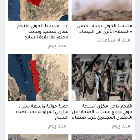
مليشيا الحوثي تنسف حصن
إب.. مليشيا الحوثي تقتحم
مليش
«المعلا» الأثري في البيضاء
عمارة سكنية وتنهب
«الم
محتوياتها بقوة السلاح
منذ 4 ساعات
منذ 4 س
منذ يوم
انفجار داخل مخزن أسلحة
حملة حوثية واسعة لابتزاز
انفج
حوثي يوقع عشرات الضحايا من
مزارعي المراوعة تحت تهديد
حوثي
الأطفال المجندين غرب صنعاء
السلاح
الأط
منذ يوم
منذ يوم
منذ