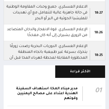
الاعلام العسكري: جميع وحدات المقاومة الوطنية
في حالة جاهزية عالية للتعامل مع أي تهديدات
18:27
للمليشيا الحوثية في البر أو البحر
الإعلام العسكري: قوة الانفجار والدخان المتصاعد
18:26
من الزورق يشيران إلى أنه كان مفخخًا
الإعلام العسكري: الدوريات البحرية رصدت زورقًا
يتحرك بسرعة غير طبيعية باتجاه المنطقة
18:25
المحظورة المقابلة لمحطة كهرباء المخا قبل أن
تتعامل معه بالسلاح المناسب وتدمره
الأكثر قراءة
الإعلام العسكري للمقاومة الوطنية: قوات
المقاومة الوطنية أحبطت محاولة لاستهداف
18:25
سفينة نفطية قبالة محطة كهرباء المخا باستخدام
مدير ميناء المخا: استهداف السفينة
01
زورق مفخخ
الهندية اعتداء على مصالح اليمنيين
وقوتهم
المقاومة الوطنية تدمر زورقاً حوثياً مفخخاً حاول