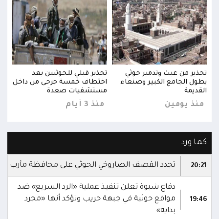
تحذير من عبث وتدمير حوثي
تحذير قبلي للحوثيين بعد
تحذي
خل
يطول الجامع الكبير وصنعاء
اختطاف خمسة جرحى من داخل
يطول
القديمة
مستشفيات صعدة
القد
منذ يومين
منذ 3 أيام
منذ
كما ورد
تجدد القصف الصاروخي الحوثي على محافظة مأرب
20:21
دفاع شبوة تعلن تنفيذ عملية «الرد السريع» ضد
مواقع حوثية في جبهة حريب وتؤكد أنها «مجرد
19:46
بداية»