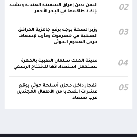
استهداف سفينة نفطية بالقرب من محطة
18:13
اليمن يدين إغراق السفينة الهندية ويشيد
02
الكهرباء بالمخا
بإنقاذ طاقمها في البحر الأحمر
وزير الصحة: القصف الحوثي استهدف أحياءً سكنية
ومخيماتٍ للنازحين في مأرب وخلف شهيدين و14
15:22
وزير الصحة يوجه برفع جاهزية المرافق
03
جريحاً
الصحية في حضرموت ومأرب لإسعاف
جرحى الهجوم الحوثي
مدينة الملك سلمان الطبية بالمهرة
04
تستكمل استعداداتها للافتتاح الرسمي
انفجار داخل مخزن أسلحة حوثي يوقع
05
عشرات الضحايا من الأطفال المجندين
غرب صنعاء