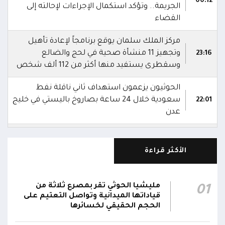
00:12
الجريمة.. وتؤكد استكمال الإجراءات لإحالته إلى
القضاء
مركز الملك سلمان يوقع برنامجاً لإعادة تأهيل
وتجهيز 11 منشأة صحية في لحج والضالع
23:16
وسقطرى يستفيد منها أكثر من 112 ألف شخص
الحوثيون يزعمون استهداف ثاني ناقلة نفط
سعودية خلال 24 ساعة بصاروخ باليستي في خليج
22:01
عدن
الشركة اليمنية للغاز: أعمال الصيانة أوشكت على
الانتهاء وإمدادات الغاز ستعود تدريجياً لتغطية
21:45
الأكثر قراءة
احتياجات كافة المحافظات
رئيس مجلس القيادة يُصدر قراراً بتعيين يحيى
مليشيا الحوثي تقر بمصرع ثلاثة من
01
محمد كزمان وكيلاً لقطاع الأمن الداخلي، وأحمد
قياداتها الميدانية وتواصل التعتيم على
21:18
سعد السقطري وكيلاً لقطاع الأمن الخارجي؛ في
الحجم الحقيقي لخسائرها
الجهاز المركزي لأمن الدولة