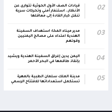
قيادات الصف الأول الحوثية تتوارى عن
02
رئيس مجلس القيادة يعين اللواء الركن طيار
الأنظار.. استنفار أمني وتحركات سرية
عبدالعزيز سعيد المحيا قائداً للقوات الجوية والدفاع
تنقل كبار القادة إلى معاقلها
21:13
الجوي.. ويُعين العميد ناشر منصور باجري رئيساً
لأركانها
مدير ميناء المخا: استهداف السفينة
03
الهندية اعتداء على مصالح اليمنيين
قرارات رئاسية بتعيين أحمد سعيد بن بريك وراشد
وقوتهم
ناصر الجند مستشارين لرئيس مجلس القيادة
21:10
الرئاسي وترقيتهما إلى رتبة فريق
اليمن يدين إغراق السفينة الهندية ويشيد
04
بإنقاذ طاقمها في البحر الأحمر
مدينة الملك سلمان الطبية بالمهرة
05
تستكمل استعداداتها للافتتاح الرسمي