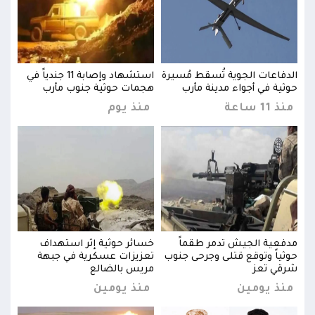
اً في
الدفاعات الجوية تُسقط مُسيرة
استشهاد وإصابة 11 جندياً في
الدف
حوثية في أجواء مدينة مأرب
هجمات حوثية جنوب مأرب
حوثي
منذ 11 ساعة
منذ يوم
منذ 11 
مدفعية الجيش تدمر طقماً
خسائر حوثية إثر استهداف
مدفع
حوثياً وتوقع قتلى وجرحى جنوب
تعزيزات عسكرية في جبهة
حوثي
شرقي تعز
مريس بالضالع
شرقي
منذ يومين
منذ يومين
منذ