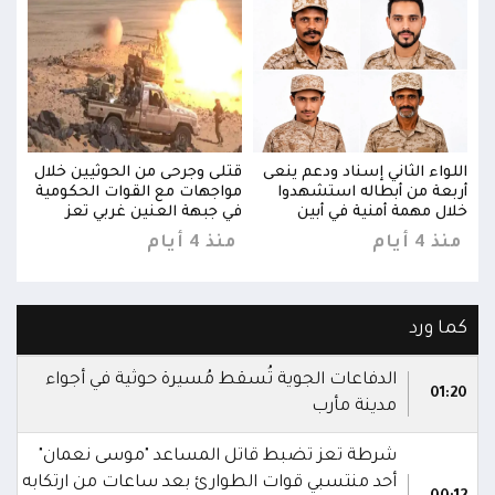
ال
اللواء الثاني إسناد ودعم ينعى
قتلى وجرحى من الحوثيين خلال
اللو
ية
أربعة من أبطاله استشهدوا
مواجهات مع القوات الحكومية
أربع
خلال مهمة أمنية في أبين
في جبهة العنين غربي تعز
خلال
منذ 4 أيام
منذ 4 أيام
منذ 4 
كما ورد
الدفاعات الجوية تُسقط مُسيرة حوثية في أجواء
01:20
مدينة مأرب
شرطة تعز تضبط قاتل المساعد "موسى نعمان"
أحد منتسبي قوات الطوارئ بعد ساعات من ارتكابه