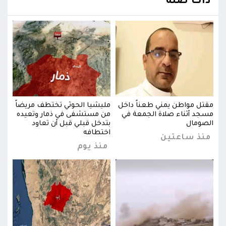
ذات صلة
اً
مقتل مواطن يمني طعناً داخل
مليشيا الحوثي تختطف مريضاً
مقتل
ده
مسجد أثناء صلاة الجمعة في
من مستشفى في ذمار وتعيده
مسجد
الصومال
بتدخل قبلي قبل أن تعاود
الصو
اختطافه
منذ ساعتين
من
منذ يوم