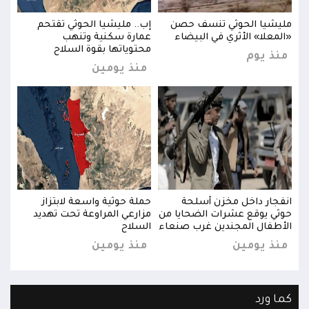
مليشيا الحوثي تنسف حصن
إب.. مليشيا الحوثي تقتحم
مليش
«المعلا» الأثري في البيضاء
عمارة سكنية وتنهب
«الم
محتوياتها بقوة السلاح
منذ يوم
منذ
منذ يومين
انفجار داخل مخزن أسلحة
حملة حوثية واسعة لابتزاز
انفج
حوثي يوقع عشرات الضحايا من
مزارعي المراوعة تحت تهديد
حوثي
الأطفال المجندين غرب صنعاء
السلاح
الأط
منذ يومين
منذ يومين
منذ
كما ورد