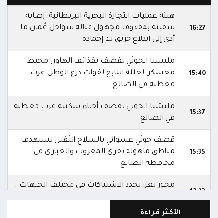
هيئة عمليات التجارة البحرية البريطانية: إصابة
سفينة بمقذوف مجهول قبالة سواحل عُمان ما
16:27
أدى إلى اندلاع حريق تم إخماده
مليشيا الحوثي تقصف بقذائف الهاون محيط
معسكر العللة التابع لقوات درع الوطن غرب
15:40
قعطبة في الضالع
مليشيا الحوثي تقصف أحياء سكنية غرب قعطبة
15:37
في الضالع
قصف حوثي عشوائي بالسلاح الثقيل يستهدف
مناطق مآهولة بقرى المعزوب والعبارى في
15:35
محافظة الضالع
محور تعز: تجدد الاشتباكات في مختلف الجبهات..
12:22
والجيش يقصف مواقع حوثية ويتصدى للمسيرات
الأكثر قراءة