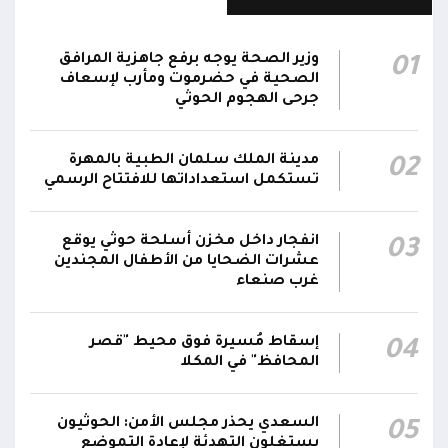
الناطق باسم القوات المسلحة: نؤكد أن الاعتداء
على أي جبهة أو محور يُعد اعتداءً على جميع
06:06
الجبهات والمحاور التابعة للقوات المسلحة،
وزير الصحة يوجه برفع جاهزية المرافق
01
بمختلف تشكيلاتها ووحداتها ومنتسبيها
الصحية في حضرموت ومأرب لإسعاف
جرحى الهجوم الحوثي
الناطق باسم القوات المسلحة: نؤكد أننا لن نتهاون
في حماية المواطنين وقواتنا ومواقعنا ولن يمر
مدينة الملك سلمان الطبية بالمهرة
02
استهداف وحداتنا دون رد وسنتعامل مع أي اعتداء
06:00
تستكمل استعداداتها للافتتاح الرسمي
جديد بالإجراءات العسكرية اللازمة والحازمة، وفقاً
لتوجيهات القيادة السياسية والعسكرية
ومقتضيات الموقف العملياتي
انفجار داخل مخزن أسلحة حوثي يوقع
03
عشرات الضحايا من الأطفال المجندين
غرب صنعاء
الناطق باسم القوات المسلحة: العملية جسدت
05:46
وحدة المحاور والقيادة والسيطرة للقوات المسلحة
إسقاط مُسيرة فوق محيط "قصر
04
المحافظ" في المكلا
السعدي يحذر مجلس الأمن: الحوثيون
05
يستغلون التهدئة لإعادة التموضع