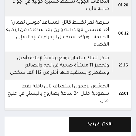
الدفاعات الجوية تُسقط مُسيرة حوثية في أجواء
01:20
مدينة مأرب
شرطة تعز تضبط قاتل المساعد "موسى نعمان"
أحد منتسبي قوات الطوارئ بعد ساعات من ارتكابه
00:12
الجريمة.. وتؤكد استكمال الإجراءات لإحالته إلى
القضاء
مركز الملك سلمان يوقع برنامجاً لإعادة تأهيل
وتجهيز 11 منشأة صحية في لحج والضالع
23:16
وسقطرى يستفيد منها أكثر من 112 ألف شخص
الحوثيون يزعمون استهداف ثاني ناقلة نفط
سعودية خلال 24 ساعة بصاروخ باليستي في خليج
22:01
عدن
الشركة اليمنية للغاز: أعمال الصيانة أوشكت على
الانتهاء وإمدادات الغاز ستعود تدريجياً لتغطية
21:45
الأكثر قراءة
احتياجات كافة المحافظات