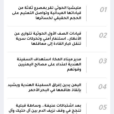
رئيس مجلس القيادة يُصدر قراراً بتعيين يحيى
مليشيا الحوثي تقر بمصرع ثلاثة من
01
محمد كزمان وكيلاً لقطاع الأمن الداخلي، وأحمد
قياداتها الميدانية وتواصل التعتيم على
21:18
سعد السقطري وكيلاً لقطاع الأمن الخارجي؛ في
الحجم الحقيقي لخسائرها
الجهاز المركزي لأمن الدولة
قيادات الصف الأول الحوثية تتوارى عن
02
رئيس مجلس القيادة يعين اللواء الركن طيار
الأنظار.. استنفار أمني وتحركات سرية
عبدالعزيز سعيد المحيا قائداً للقوات الجوية والدفاع
تنقل كبار القادة إلى معاقلها
21:13
الجوي.. ويُعين العميد ناشر منصور باجري رئيساً
لأركانها
مدير ميناء المخا: استهداف السفينة
03
الهندية اعتداء على مصالح اليمنيين
قرارات رئاسية بتعيين أحمد سعيد بن بريك وراشد
وقوتهم
ناصر الجند مستشارين لرئيس مجلس القيادة
21:10
الرئاسي وترقيتهما إلى رتبة فريق
اليمن يدين إغراق السفينة الهندية ويشيد
04
بإنقاذ طاقمها في البحر الأحمر
بعد اشتباكات عنيفة.. وساطة قبلية
05
تنجح في وقف نزيف الدم بين آل حتيك وآل