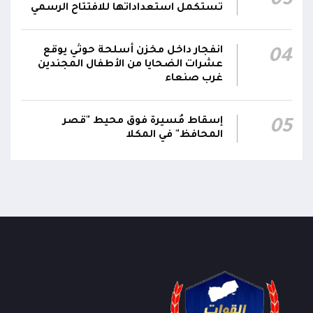
03
المقاومة الوطنية أحبطت محاولة لاستهداف
تستكمل استعداداتها للافتتاح الرسمي
18:25
سفينة نفطية قبالة محطة كهرباء المخا باستخدام
زورق مفخخ
انفجار داخل مخزن أسلحة حوثي يوقع
04
عشرات الضحايا من الأطفال المجندين
غرب صنعاء
إسقاط مُسيرة فوق محيط "قصر
05
المحافظ" في المكلا