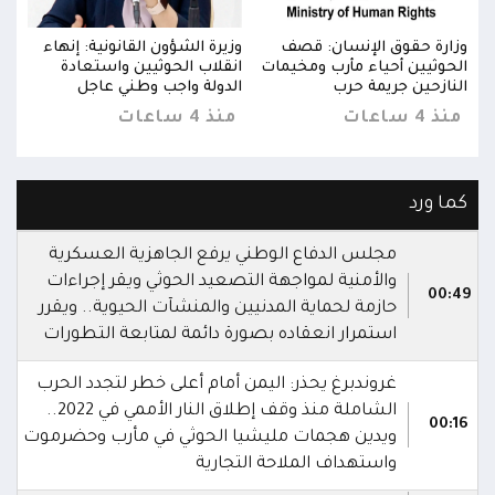
ء
وزارة حقوق الإنسان: قصف
وزيرة الشؤون القانونية: إنهاء
وزار
الحوثيين أحياء مأرب ومخيمات
انقلاب الحوثيين واستعادة
الحو
النازحين جريمة حرب
الدولة واجب وطني عاجل
النا
منذ 4 ساعات
منذ 4 ساعات
منذ 4 س
كما ورد
مجلس الدفاع الوطني يرفع الجاهزية العسكرية
والأمنية لمواجهة التصعيد الحوثي ويقر إجراءات
00:49
حازمة لحماية المدنيين والمنشآت الحيوية.. ويقرر
استمرار انعقاده بصورة دائمة لمتابعة التطورات
غروندبرغ يحذر: اليمن أمام أعلى خطر لتجدد الحرب
الشاملة منذ وقف إطلاق النار الأممي في 2022..
00:16
ويدين هجمات مليشيا الحوثي في مأرب وحضرموت
واستهداف الملاحة التجارية