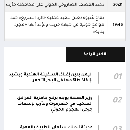
تجدد القصف الصاروخي الحوثي على محافظة مأرب
20:21
دفاع شبوة تعلن تنفيذ عملية «الرد السريع» ضد
مواقع حوثية في جبهة حريب وتؤكد أنها «مجرد
19:46
بداية»
الاعلام العسكري: جميع وحدات المقاومة الوطنية
في حالة جاهزية عالية للتعامل مع أي تهديدات
18:27
الأكثر قراءة
للمليشيا الحوثية في البر أو البحر
الإعلام العسكري: قوة الانفجار والدخان المتصاعد
اليمن يدين إغراق السفينة الهندية ويشيد
01
18:26
من الزورق يشيران إلى أنه كان مفخخًا
بإنقاذ طاقمها في البحر الأحمر
الإعلام العسكري: الدوريات البحرية رصدت زورقًا
وزير الصحة يوجه برفع جاهزية المرافق
يتحرك بسرعة غير طبيعية باتجاه المنطقة
02
18:25
الصحية في حضرموت ومأرب لإسعاف
المحظورة المقابلة لمحطة كهرباء المخا قبل أن
جرحى الهجوم الحوثي
تتعامل معه بالسلاح المناسب وتدمره
الإعلام العسكري للمقاومة الوطنية: قوات
مدينة الملك سلمان الطبية بالمهرة