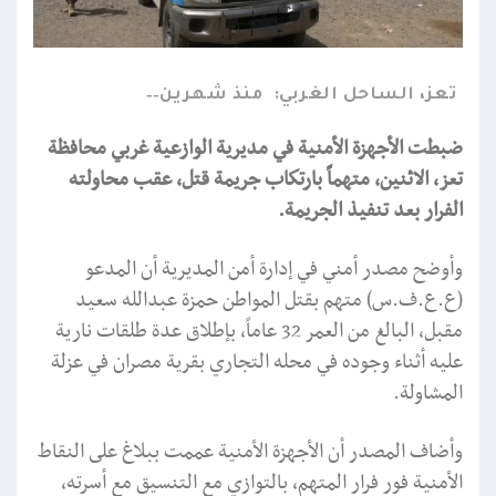
تعز، الساحل الغربي:
منذ شهرين
ضبطت الأجهزة الأمنية في مديرية الوازعية غربي محافظة
تعز، الاثنين، متهماً بارتكاب جريمة قتل، عقب محاولته
الفرار بعد تنفيذ الجريمة.
وأوضح مصدر أمني في إدارة أمن المديرية أن المدعو
(ع.ع.ف.س) متهم بقتل المواطن حمزة عبدالله سعيد
مقبل، البالغ من العمر 32 عاماً، بإطلاق عدة طلقات نارية
عليه أثناء وجوده في محله التجاري بقرية مصران في عزلة
المشاولة.
وأضاف المصدر أن الأجهزة الأمنية عممت ببلاغ على النقاط
الأمنية فور فرار المتهم، بالتوازي مع التنسيق مع أسرته،