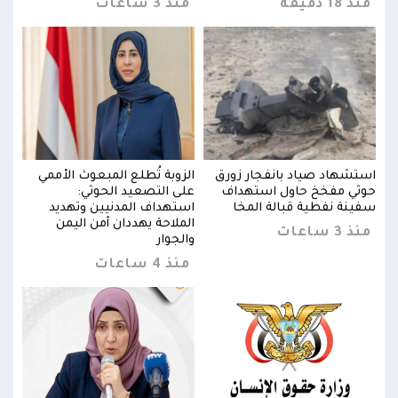
منذ 18 دقيقة
منذ 3 ساعات
منذ 18 د
ي
استشهاد صياد بانفجار زورق
الزوبة تُطلع المبعوث الأممي
استش
حوثي مفخخ حاول استهداف
على التصعيد الحوثي:
حوثي
سفينة نفطية قبالة المخا
استهداف المدنيين وتهديد
سفين
الملاحة يهددان أمن اليمن
منذ 3 ساعات
منذ 3 س
والجوار
منذ 4 ساعات