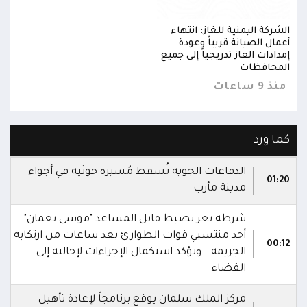
الشركة اليمنية للغاز: انتهاء
الشرك
أعمال الصيانة قريباً وعودة
أعمال
إمدادات الغاز تدريجياً إلى جميع
إمداد
المحافظات
المح
منذ 9 ساعات
منذ 9 س
كما ورد
الدفاعات الجوية تُسقط مُسيرة حوثية في أجواء
01:20
مدينة مأرب
شرطة تعز تضبط قاتل المساعد "موسى نعمان"
أحد منتسبي قوات الطوارئ بعد ساعات من ارتكابه
00:12
الجريمة.. وتؤكد استكمال الإجراءات لإحالته إلى
القضاء
مركز الملك سلمان يوقع برنامجاً لإعادة تأهيل