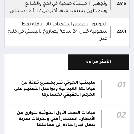
وتجهيز 11 منشأة صحية في لحج والضالع
23:16
وسقطرى يستفيد منها أكثر من 112 ألف شخص
الحوثيون يزعمون استهداف ثاني ناقلة نفط
سعودية خلال 24 ساعة بصاروخ باليستي في خليج
22:01
عدن
الشركة اليمنية للغاز: أعمال الصيانة أوشكت على
الانتهاء وإمدادات الغاز ستعود تدريجياً لتغطية
21:45
الأكثر قراءة
احتياجات كافة المحافظات
رئيس مجلس القيادة يُصدر قراراً بتعيين يحيى
مليشيا الحوثي تقر بمصرع ثلاثة من
01
محمد كزمان وكيلاً لقطاع الأمن الداخلي، وأحمد
قياداتها الميدانية وتواصل التعتيم على
21:18
سعد السقطري وكيلاً لقطاع الأمن الخارجي؛ في
الحجم الحقيقي لخسائرها
الجهاز المركزي لأمن الدولة
قيادات الصف الأول الحوثية تتوارى عن
02
رئيس مجلس القيادة يعين اللواء الركن طيار
الأنظار.. استنفار أمني وتحركات سرية
عبدالعزيز سعيد المحيا قائداً للقوات الجوية والدفاع
تنقل كبار القادة إلى معاقلها
21:13
الجوي.. ويُعين العميد ناشر منصور باجري رئيساً