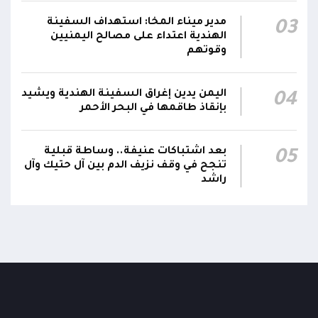
لأركانها
مدير ميناء المخا: استهداف السفينة
03
الهندية اعتداء على مصالح اليمنيين
قرارات رئاسية بتعيين أحمد سعيد بن بريك وراشد
وقوتهم
ناصر الجند مستشارين لرئيس مجلس القيادة
21:10
الرئاسي وترقيتهما إلى رتبة فريق
اليمن يدين إغراق السفينة الهندية ويشيد
04
بإنقاذ طاقمها في البحر الأحمر
بعد اشتباكات عنيفة.. وساطة قبلية
05
تنجح في وقف نزيف الدم بين آل حتيك وآل
راشد