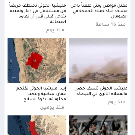
اً
مقتل مواطن يمني طعناً داخل
مليشيا الحوثي تختطف مريضاً
مقتل
ده
مسجد أثناء صلاة الجمعة في
من مستشفى في ذمار وتعيده
مسجد
الصومال
بتدخل قبلي قبل أن تعاود
الصو
اختطافه
منذ 16 ساعة
منذ 16 
منذ يوم
مليشيا الحوثي تنسف حصن
إب.. مليشيا الحوثي تقتحم
مليش
«المعلا» الأثري في البيضاء
عمارة سكنية وتنهب
«الم
محتوياتها بقوة السلاح
منذ يوم
منذ
منذ يومين