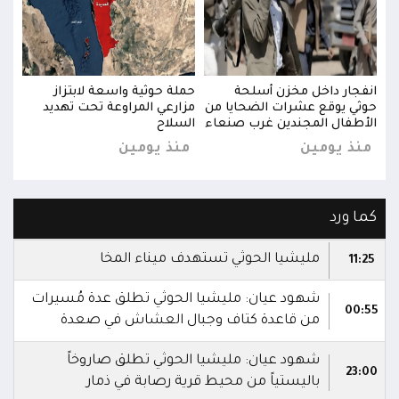
انفجار داخل مخزن أسلحة
حملة حوثية واسعة لابتزاز
انفج
حوثي يوقع عشرات الضحايا من
مزارعي المراوعة تحت تهديد
حوثي
الأطفال المجندين غرب صنعاء
السلاح
الأط
منذ يومين
منذ يومين
منذ
كما ورد
مليشيا الحوثي تستهدف ميناء المخا
11:25
شهود عيان: مليشيا الحوثي تطلق عدة مُسيرات
00:55
من قاعدة كتاف وجبال العشاش في صعدة
شهود عيان: مليشيا الحوثي تطلق صاروخاً
23:00
باليستياً من محيط قرية رصابة في ذمار