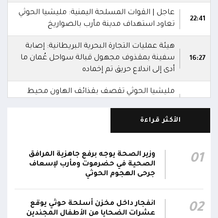
عاجل | القوات المسلحة اليمنية: مليشيا الحوثي
22:41
تعاود استهداف مدينة مأرب بالصواريخ
هيئة عمليات التجارة البحرية البريطانية: إصابة
سفينة بمقذوف مجهول قبالة سواحل عُمان ما
16:27
أدى إلى اندلاع حريق تم إخماده
مليشيا الحوثي تقصف بقذائف الهاون محيط
معسكر العللة التابع لقوات درع الوطن غرب
15:40
قعطبة في الضالع
الأكثر قراءة
مليشيا الحوثي تقصف أحياء سكنية غرب قعطبة
15:37
في الضالع
وزير الصحة يوجه برفع جاهزية المرافق
01
الصحية في حضرموت ومأرب لإسعاف
قصف حوثي عشوائي بالسلاح الثقيل يستهدف
جرحى الهجوم الحوثي
مناطق مآهولة بقرى المعزوب والعبارى في
15:35
محافظة الضالع
انفجار داخل مخزن أسلحة حوثي يوقع
02
عشرات الضحايا من الأطفال المجندين