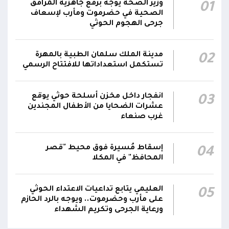
وحدة المحاور والقيادة والسيطرة للقوات المسلحة
وزير الصحة يوجه برفع جاهزية المرافق
01
الصحية في حضرموت ومأرب لإسعاف
الناطق باسم القوات المسلحة: سنرد دون تهاون
جرحى الهجوم الحوثي
05:35
حال استمرت اعتداءات الحوثيين الغادرة
مدينة الملك سلمان الطبية بالمهرة
02
الناطق باسم القوات المسلحة: نفذنا عملاً عسكرياً
05:34
تستكمل استعداداتها للافتتاح الرسمي
ضد العناصر الحوثية الإرهابية وعتادها
المقاومة الوطنية تصد هجوماً حوثياً في جبهتي
انفجار داخل مخزن أسلحة حوثي يوقع
03
04:17
الحيمة بالتحيتا وحيس جنوب الحديدة
عشرات الضحايا من الأطفال المجندين
غرب صنعاء
إسقاط مُسيرة فوق محيط "قصر
04
المحافظ" في المكلا
العليمي يتابع تداعيات الاعتداء الحوثي
05
على مأرب وحضرموت.. ويوجه بالرد الحازم
ورعاية الجرحى وتكريم الشهداء