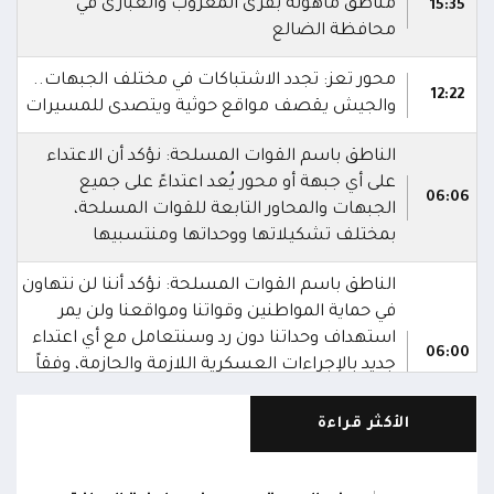
مناطق مآهولة بقرى المعزوب والعبارى في
15:35
محافظة الضالع
محور تعز: تجدد الاشتباكات في مختلف الجبهات..
12:22
والجيش يقصف مواقع حوثية ويتصدى للمسيرات
الناطق باسم القوات المسلحة: نؤكد أن الاعتداء
على أي جبهة أو محور يُعد اعتداءً على جميع
06:06
الجبهات والمحاور التابعة للقوات المسلحة،
بمختلف تشكيلاتها ووحداتها ومنتسبيها
الناطق باسم القوات المسلحة: نؤكد أننا لن نتهاون
في حماية المواطنين وقواتنا ومواقعنا ولن يمر
استهداف وحداتنا دون رد وسنتعامل مع أي اعتداء
06:00
جديد بالإجراءات العسكرية اللازمة والحازمة، وفقاً
لتوجيهات القيادة السياسية والعسكرية
ومقتضيات الموقف العملياتي
الأكثر قراءة
الناطق باسم القوات المسلحة: العملية جسدت
05:46