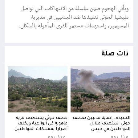
ويأتي الهجوم ضمن سلسلة من الانتهاكات التي تواصل
مليشيا الحوثي تنفيذها ضد المدنيين في مديرية
المسيمير، واستهداف مستمر للقرى المأهولة بالسكان.
ذات صلة
الحديدة.. إصابة مدنيين بقصف
قصف حوثي يستهدف قرية
الحد
حوثي استهدف منازل
مأهولة في الوازعية ويخلف
حوثي
المواطنين في حيس
أضراراً بممتلكات المواطنين
المو
منذ يوم
منذ يوم
منذ