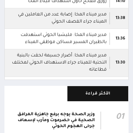
زورق مفخخ حاول استهداف ميناء المخا
14:10
مدير ميناء المخا: إصابة عدد من العاملين في
13:38
الميناء جراء القصف الحوثي
مدير ميناء المخا: مليشيا الحوثي استهدفت
13:36
بالطيران المسير مساكن موظفي الميناء
مدير ميناء المخا: أضرار جسيمة لحقت بالبنية
التحتية للميناء جراء الاستهداف الحوثي لمختلف
13:30
قطاعاته
موجة ثالثة من القصف الحوثي تستهدف ميناء
13:27
المخا
الأكثر قراءة
مليشيا الحوثي تواصل استهداف ميناء المخا حتى
13:25
اللحظة
وزير الصحة يوجه برفع جاهزية المرافق
01
الصحية في حضرموت ومأرب لإسعاف
مصادر: نحو 20 هجوماً حوثياً بالمُسيرات استهدف
جرحى الهجوم الحوثي
13:07
منشآت مدنية داخل ميناء المخا