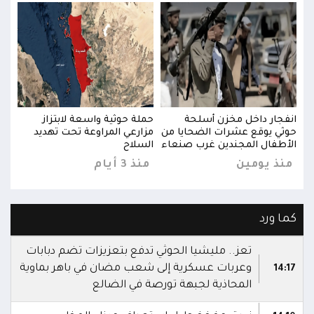
انفجار داخل مخزن أسلحة
حملة حوثية واسعة لابتزاز
انفج
حوثي يوقع عشرات الضحايا من
مزارعي المراوعة تحت تهديد
حوثي
الأطفال المجندين غرب صنعاء
السلاح
الأط
منذ يومين
منذ 3 أيام
منذ
كما ورد
تعز.. مليشيا الحوثي تدفع بتعزيزات تضم دبابات
وعربات عسكرية إلى شعب مضان في باهر بماوية
14:17
المحاذية لجبهة تورصة في الضالع