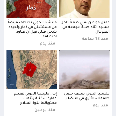
اً
مقتل مواطن يمني طعناً داخل
مليشيا الحوثي تختطف مريضاً
مقتل
ده
مسجد أثناء صلاة الجمعة في
من مستشفى في ذمار وتعيده
مسجد
الصومال
بتدخل قبلي قبل أن تعاود
الصو
اختطافه
منذ 18 ساعة
منذ 18 
منذ يوم
مليشيا الحوثي تنسف حصن
إب.. مليشيا الحوثي تقتحم
مليش
«المعلا» الأثري في البيضاء
عمارة سكنية وتنهب
«الم
محتوياتها بقوة السلاح
منذ يوم
منذ
منذ يومين