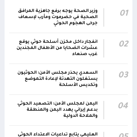
قصف حوثي عشوائي بالسلاح الثقيل يستهدف
وزير الصحة يوجه برفع جاهزية المرافق
01
مناطق مآهولة بقرى المعزوب والعبارى في
15:35
الصحية في حضرموت ومأرب لإسعاف
محافظة الضالع
جرحى الهجوم الحوثي
محور تعز: تجدد الاشتباكات في مختلف الجبهات..
12:22
انفجار داخل مخزن أسلحة حوثي يوقع
02
والجيش يقصف مواقع حوثية ويتصدى للمسيرات
عشرات الضحايا من الأطفال المجندين
غرب صنعاء
السعدي يحذر مجلس الأمن: الحوثيون
03
يستغلون التهدئة لإعادة التموضع
وتكديس الأسلحة
اليمن لمجلس الأمن: التصعيد الحوثي
04
بدعم إيراني يهدد اليمن والمنطقة
والملاحة الدولية
العليمي يتابع تداعيات الاعتداء الحوثي