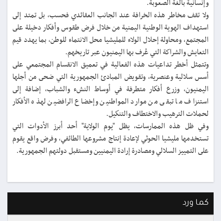
وإنسانية بالغة الصعوبة.
ولا تقف مخاطر هذه الخرافة عند الجانب العقائدي فحسب، بل تمتد إلى
استهداف الهوية الوطنية اليمنية من خلال فرض طقوس وأفكار دخيلة على
المجتمع، ومحاولة إحلال الولاء للمليشيا محل الانتماء للوطن، بما يهدد قيم
التعايش والشراكة التي عُرف بها اليمنيون عبر تاريخهم.
وتتمثل أخطر تداعيات هذه الفعالية في تعميق الانقسام المجتمعي على
أسس سلالية وعنصرية، وتقويض المبادئ الجمهورية التي ضحى من أجلها
اليمنيون، وزرع أفكار متطرفة في أوساط النشء والشباب، إضافة إلى
استنزاف ما تبقى من موارد المواطنين وإخضاع الرافضين لهذه الأفكار
لحملات الترهيب والاختطاف والتنكيل.
وفي ظل هذه الممارسات، يظل "يوم الولاية" أحد أبرز الأدوات التي
تستخدمها مليشيا الحوثي لإعادة إنتاج مشروعها الطائفي، وفرض واقع يقوم
على التمييز السلالي ومصادرة إرادة اليمنيين ومستقبل دولتهم الجمهورية.
كما ورد