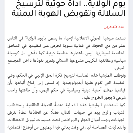
يوم الولاية.. أداة حوثية لترسيخ
السلالة وتقويض الهوية اليمنية
منذ شهرين
تستعد مليشيا الحوثي الانقلابية لإحياء ما يسمى بـ"يوم الولاية" في الثامن
عشر من ذي الحجة، في فعالية سنوية تحرص على تنظيمها في المناطق
الخاضعة لسيطرتها، ليس باعتبارها مناسبة دينية كما تدّعي، بل كوسيلة
سياسية وعقائدية لتكريس مشروعها السلالي وتعزيز نفوذها داخل المجتمع
اليمني.
وتوظف المليشيا هذه المناسبة لترسيخ فكرة الحق الإلهي في الحكم، وهي
العقيدة التي تقوم عليها أيديولوجيتها، إذ تسعى إلى إقناع أتباعها بأن
قيادتها تمتلك أحقية دينية وسياسية في حكم اليمن، وأن طاعتها واجب
شرعي لا يجوز الخروج عليه.
كما تستخدم المليشيا هذه الفعالية منصةً للتعبئة الطائفية واستقطاب
الشباب والزج بهم في جبهات القتال، فضلًا عن اتخاذها غطاءً لفرض
الجبايات ونهب أموال التجار والمواطنين تحت مسميات تمويل الاحتفالات
والفعاليات المصاحبة لها، في وقت يعاني فيه اليمنيون من أوضاع اقتصادية