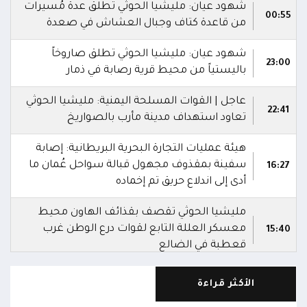
شهود عيان: مليشيا الحوثي تطلق عدة مُسيرات
00:55
من قاعدة كتاف وجبال العشاش في صعدة
شهود عيان: مليشيا الحوثي تطلق صاروخاً
23:00
باليستياً من محيط قرية رصابة في ذمار
عاجل | القوات المسلحة اليمنية: مليشيا الحوثي
22:41
تعاود استهداف مدينة مأرب بالصواريخ
هيئة عمليات التجارة البحرية البريطانية: إصابة
سفينة بمقذوف مجهول قبالة سواحل عُمان ما
16:27
أدى إلى اندلاع حريق تم إخماده
مليشيا الحوثي تقصف بقذائف الهاون محيط
معسكر العللة التابع لقوات درع الوطن غرب
15:40
قعطبة في الضالع
مليشيا الحوثي تقصف أحياء سكنية غرب قعطبة
الأكثر قراءة
15:37
في الضالع