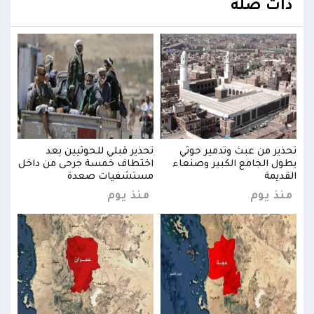
ذات صلة
تحذير من عبث وتدمير حوثي
تحذير قبلي للحوثيين بعد
تحذي
خل
يطول الجامع الكبير وصنعاء
اختطاف خمسة جرحى من داخل
يطول
القديمة
مستشفيات صعدة
القد
منذ يوم
منذ يوم
منذ