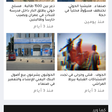
ح
صنعاء.. مليشيا الحوثي
ذعر بين 1500 طالبة.. مسلح
صنعا
ة
تختطف مسؤولاً محلياً في
حوثي يطلق النار داخل مدرسة
تختط
حجة
للبنات في عمران ويصيب
حجة
حارساً وطالبتين
منذ يومين
منذ
منذ 3 أيام
الجوف.. قتلى وجرحى في تجدد
الحوثيون يشرعون بيع أصول
الجو
ير
الاشتباكات القبلية ببرط
البنك اليمني للإنشاء والتعمير
الاش
المراشي
في صنعاء
المر
منذ 3 أيام
منذ 3 أيام
منذ 3 
كما ورد