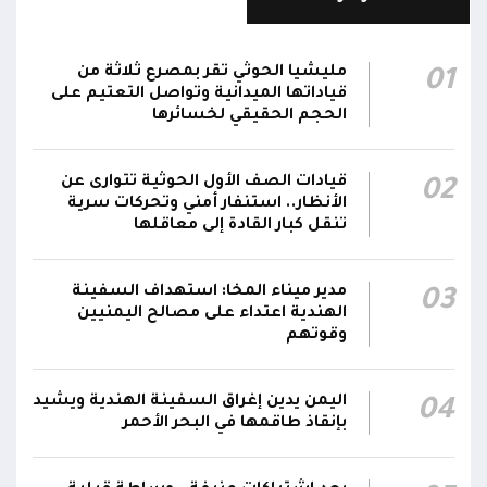
احتياجات كافة المحافظات
رئيس مجلس القيادة يُصدر قراراً بتعيين يحيى
مليشيا الحوثي تقر بمصرع ثلاثة من
01
محمد كزمان وكيلاً لقطاع الأمن الداخلي، وأحمد
قياداتها الميدانية وتواصل التعتيم على
21:18
سعد السقطري وكيلاً لقطاع الأمن الخارجي؛ في
الحجم الحقيقي لخسائرها
الجهاز المركزي لأمن الدولة
قيادات الصف الأول الحوثية تتوارى عن
02
رئيس مجلس القيادة يعين اللواء الركن طيار
الأنظار.. استنفار أمني وتحركات سرية
عبدالعزيز سعيد المحيا قائداً للقوات الجوية والدفاع
تنقل كبار القادة إلى معاقلها
21:13
الجوي.. ويُعين العميد ناشر منصور باجري رئيساً
لأركانها
مدير ميناء المخا: استهداف السفينة
03
الهندية اعتداء على مصالح اليمنيين
قرارات رئاسية بتعيين أحمد سعيد بن بريك وراشد
وقوتهم
ناصر الجند مستشارين لرئيس مجلس القيادة
21:10
الرئاسي وترقيتهما إلى رتبة فريق
اليمن يدين إغراق السفينة الهندية ويشيد
04
بإنقاذ طاقمها في البحر الأحمر