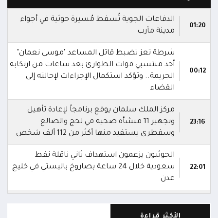
الدفاعات الجوية تُسقط مُسيرة حوثية في أجواء
01:20
مدينة مأرب
شرطة تعز تضبط قاتل المساعد "موسى نعمان"
أحد منتسبي قوات الطوارئ بعد ساعات من ارتكابه
00:12
الجريمة.. وتؤكد استكمال الإجراءات لإحالته إلى
القضاء
مركز الملك سلمان يوقع برنامجاً لإعادة تأهيل
وتجهيز 11 منشأة صحية في لحج والضالع
23:16
وسقطرى يستفيد منها أكثر من 112 ألف شخص
الحوثيون يزعمون استهداف ثاني ناقلة نفط
سعودية خلال 24 ساعة بصاروخ باليستي في خليج
22:01
عدن
الشركة اليمنية للغاز: أعمال الصيانة أوشكت على
الانتهاء وإمدادات الغاز ستعود تدريجياً لتغطية
21:45
الأكثر قراءة