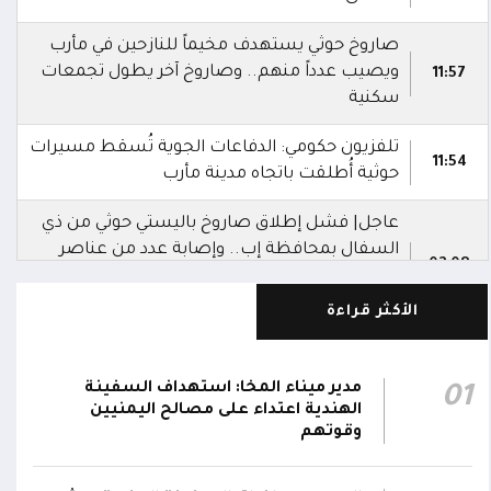
صاروخ حوثي يستهدف مخيماً للنازحين في مأرب
ويصيب عدداً منهم.. وصاروخ آخر يطول تجمعات
11:57
سكنية
تلفزيون حكومي: الدفاعات الجوية تُسقط مسيرات
11:54
حوثية أُطلقت باتجاه مدينة مأرب
عاجل| فشل إطلاق صاروخ باليستي حوثي من ذي
السفال بمحافظة إب.. وإصابة عدد من عناصر
02:08
المليشيا ونقلهم إلى مستشفى الرفاعي بمدينة
القاعدة
الأكثر قراءة
العمليات المشتركة بوزارة الدفاع تنعى 17 من
أبطال الجيش استشهدوا في هجوم حوثي
مدير ميناء المخا: استهداف السفينة
01
02:03
بالصواريخ الباليستية والمسيرات.. وتؤكد: الرد
الهندية اعتداء على مصالح اليمنيين
سيكون رادعاً واستعادة الدولة مستمرة
وقوتهم
التحالف: إصابة 11 مدنياً بينهم طفل وامرأة في