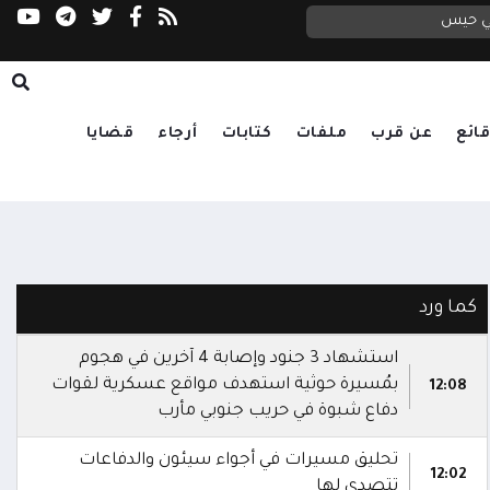
التحالف: إصابة 11 مدنياً بينهم طفل وامرأة في اعتداء حوثي على نجران
العليمي يتابع تداعيات الاعتداء الحوثي على مأرب وحضرموت.. ويوجه بالرد الحازم ورعاية الجرحى وتكريم الشهداء
في حيس
ائع
عن قرب
ملفات
كتابات
أرجاء
قضايا
كما ورد
استشهاد 3 جنود وإصابة 4 آخرين في هجوم
بمُسيرة حوثية استهدف مواقع عسكرية لقوات
12:08
دفاع شبوة في حريب جنوبي مأرب
تحليق مسيرات في أجواء سيئون والدفاعات
12:02
تتصدى لها