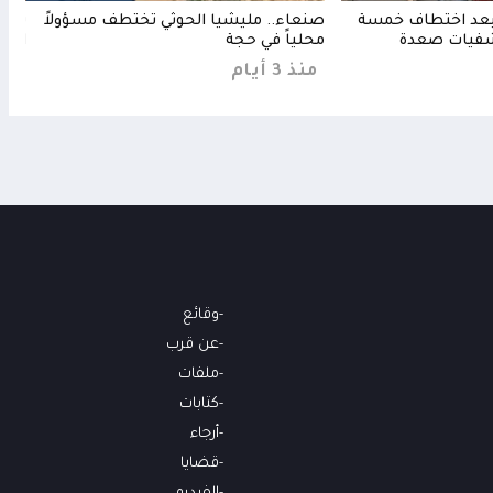
 بعد اختطاف خمسة
صنعاء.. مليشيا الحوثي تختطف مسؤولاً
تحذي
شفيات صعدة
محلياً في حجة
الكب
منذ 3 أيام
منذ
وقائع
عن قرب
ملفات
كتابات
أرجاء
قضايا