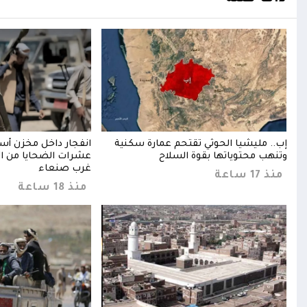
وعة
إب.. مليشيا الحوثي تقتحم عمارة سكنية
انفجار داخل مخزن أس
وتنهب محتوياتها بقوة السلاح
عشرات الضحايا من ال
غرب صنعاء
منذ 17 ساعة
منذ 18 ساعة