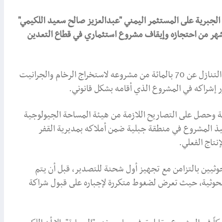
لجبرية على المستثمر اليمني "عبدالعزيز صالح سعيد اللكيمي"
هر من احتجازه وإيقاف مشروع استثماري في قطاع التعدين
وبحسب المصادر، يتعرض اللكيمي لضغوط متواصلة لإجباره على التنازل عن 70 بالمائة من مشروعه لاستخراج الرخام والجرانيت
ر إشراكه في المشروع الذي أقامه بشكل قانوني.
 وحصل على التصاريح اللازمة من هيئة المساحة الجيولوجية
فيذ المشروع في منطقة جبلية ضمن أملاكه بمديرية القفر
نتاج الفعلي.
ثيين بالتزامن مع تجهيز أول شحنة للتصدير، قبل أن يتم
لحوثية، حيث تعرض لضغوط متكررة لإجباره على قبول شراكة