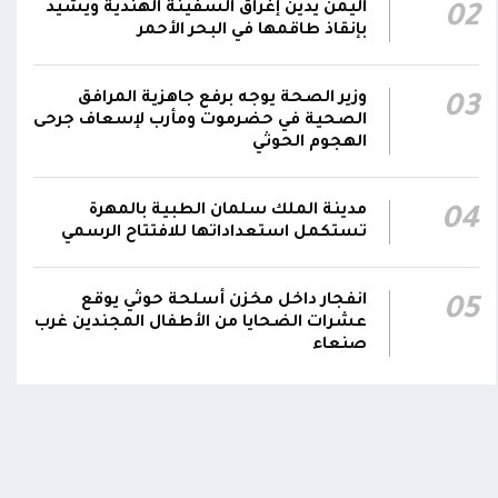
اليمن يدين إغراق السفينة الهندية ويشيد
02
نجران جراء اعتداءات حوثية بالمقذوفات على
00:42
بإنقاذ طاقمها في البحر الأحمر
الأعيان المدنية
نائب رئيس مجلس القيادة الفريق أول ركن طارق
وزير الصحة يوجه برفع جاهزية المرافق
03
صالح: جرائم الحوثي لن تثني القوات المسلحة عن
الصحية في حضرموت ومأرب لإسعاف جرحى
00:29
الهجوم الحوثي
أداء واجبها الوطني واستعادة الدولة وعاصمتها
صنعاء
مدينة الملك سلمان الطبية بالمهرة
04
تستكمل استعداداتها للافتتاح الرسمي
انفجار داخل مخزن أسلحة حوثي يوقع
05
عشرات الضحايا من الأطفال المجندين غرب
صنعاء