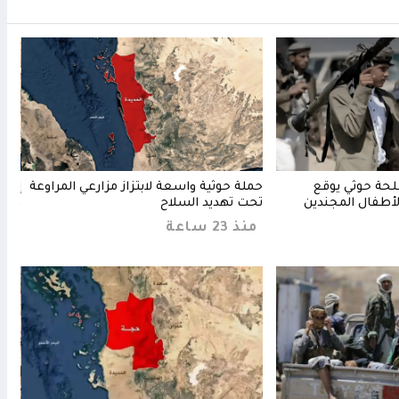
لحة حوثي يوقع
حملة حوثية واسعة لابتزاز مزارعي المراوعة
إب..
أطفال المجندين
تحت تهديد السلاح
وتنه
منذ 23 ساعة
منذ 17 