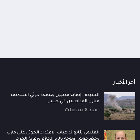
ر من عبث وتدمير حوثي يطول الجامع
تحذير قبلي للحوثيين بعد اخ
ير وصنعاء القديمة
جرحى من داخل مستشفيات ص
 يومين
منذ يومين
آخر الأخبار
الحديدة.. إصابة مدنيين بقصف حوثي استهدف
منازل المواطنين في حيس
منذ 8 ساعات
العليمي يتابع تداعيات الاعتداء الحوثي على مأرب
وحضرموت.. ويوجه بالرد الحازم ورعاية الجرحى