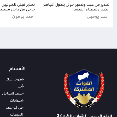
ً
تحذير من عبث وتدمير حوثي يطول الجامع
تحذير قبلي للحوثيين
الكبير وصنعاء القديمة
جرحى من داخل مست
منذ يومين
منذ يومين
الأقسام
انفوجرافيك
أخبار
جبهة الساحل
انتهاكات
في الواجهة
الجبهات