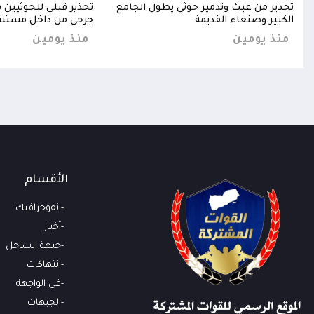
ً
تحذير من عبث وتدمير حوثي يطول الجامع
تحذير قبلي للحوثيين
الكبير وصنعاء القديمة
جرحى من داخل مست
منذ يومين
منذ يومين
الأقسام
انفوجرافيك
أخبار
جبهة الساحل
انتهاكات
في الواجهة
الجبهات