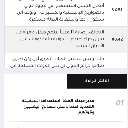
أبطال الجيش استشهدوا في هجوم حوثي
02:03
بالصواريخ الباليستية والمسيرات.. وتؤكد: الرد
سيكون رادعاً واستعادة الدولة مستمرة
التحالف: إصابة 11 مدنياً بينهم طفل وامرأة في
نجران جراء اعتداءات حوثية بالمقذوفات على
00:42
الأعيان المدنية
نائب رئيس مجلس القيادة الفريق أول ركن طارق
صالح: جرائم الحوثي لن تثني القوات المسلحة عن
00:29
أداء واجبها الوطني واستعادة الدولة وعاصمتها
صنعاء
الأكثر قراءة
نائب رئيس مجلس القيادة الفريق أول ركن طارق
صالح يشيد بالروح القتالية العالية لكافة منتسبي
مدير ميناء المخا: استهداف السفينة
01
00:28
الفرقتين الأولى والثالثة وحسن التعامل مع
الهندية اعتداء على مصالح اليمنيين
وقوتهم
الموقف وثبات المقاتلين في مواقعهم
الفريق أول ركن طارق صالح يعزي في اتصالين