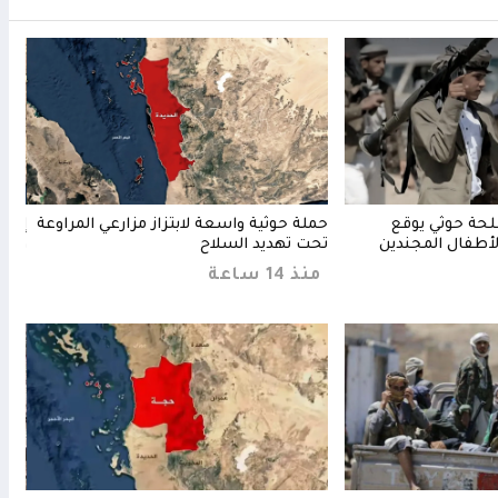
لحة حوثي يوقع
حملة حوثية واسعة لابتزاز مزارعي المراوعة
إب..
أطفال المجندين
تحت تهديد السلاح
وتنه
منذ 14 ساعة
منذ 8 س