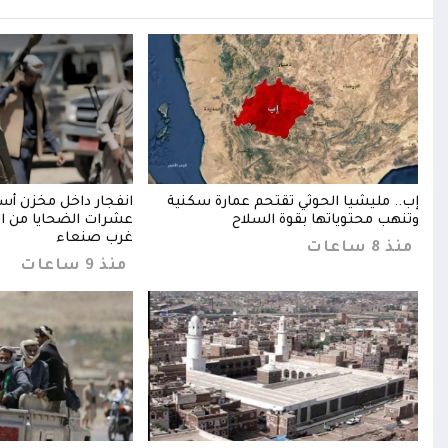
وعة
إب.. مليشيا الحوثي تقتحم عمارة سكنية
انفجار داخل مخزن أس
وتنهب محتوياتها بقوة السلاح
عشرات الضحايا من ال
غرب صنعاء
منذ 8 ساعات
منذ 9 ساعات