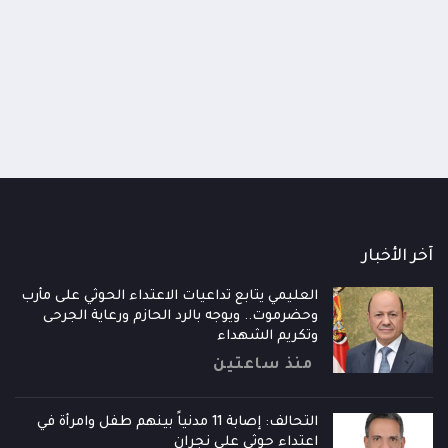
ر من عبث وتدمير حوثي يطول الجامع
تحذير قبلي للحوثيين بعد اخ
ير وصنعاء القديمة
جرحى من داخل مستشفيات ص
 يومين
منذ يومين
آخر الأخبار
العليمي يتابع تداعيات الاعتداء الحوثي على مأرب
وحضرموت.. ويوجه بالرد الحازم ورعاية الجرحى
وتكريم الشهداء
منذ ساعتين
التحالف: إصابة 11 مدنياً بينهم طفل وامرأة في
اعتداء حوثي على نجران