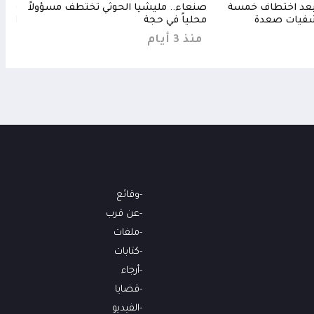
 بعد اختطاف خمسة
صنعاء.. مليشيا الحوثي تختطف مسؤولاً
تحذي
شفيات صعدة
محلياً في حجة
الكب
منذ 3 أيام
منذ
وقائع
عن قرب
ملفات
كتابات
أرجاء
قضايا
الفيديو