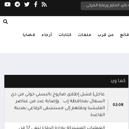
طارق صالح يجري اتصالين هاتفيين بقائدي الأولى 
العليمي يتابع تداعيات الاعتداء الحوثي على مأرب وحضرموت.. ويوجه بالرد الحازم ورعاية الجرحى وتكريم الشهداء
ائع
عن قرب
ملفات
كتابات
أرجاء
قضايا
كما ورد
عاجل| فشل إطلاق صاروخ باليستي حوثي من ذي
السفال بمحافظة إب.. وإصابة عدد من عناصر
02:08
المليشيا ونقلهم إلى مستشفى الرفاعي بمدينة
القاعدة
العمليات المشتركة بوزارة الدفاع تنعى 17 من