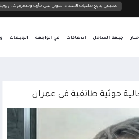
التحالف: إصابة 11 مدنياً بينهم طفل وامرأة في اعتداء حوثي على نجران
خبار
جبهة الساحل
انتهاكات
في الواجهة
الجبهات
وق
الية حوثية طائفية في عمران