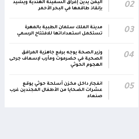
اليمن يدين إغراق السفينة الهندية ويشيد
02
هاتفيين قائدي الفرقتين الأولى والثالثة طوارئ في
00:26
بإنقاذ طاقمها في البحر الأحمر
استشهاد عدد من الأبطال بالهجوم الحوثي الغادر
اللجنة الأمنية بحضرموت تدين هجوم مليشيا
مدينة الملك سلمان الطبية بالمهرة
03
تستكمل استعداداتها للافتتاح الرسمي
الحوثي على القوات المسلحة وتؤكد استمرار
00:21
العمليات الأمنية والعسكرية لحماية الأمن
والاستقرار
وزير الصحة يوجه برفع جاهزية المرافق
04
الصحية في حضرموت ومأرب لإسعاف جرحى
جدد #المكتب_السياسي تمسكه بمواصلة النضال
الهجوم الحوثي
إلى جانب الشعب اليمني وقوى الصف الجمهوري،
23:05
مؤكداً الاستعداد لتقديم التضحيات حتى تحرير
انفجار داخل مخزن أسلحة حوثي يوقع
05
البلاد واستعادة العاصمة صنعاء وإنهاء الانقلاب
عشرات الضحايا من الأطفال المجندين غرب
صنعاء