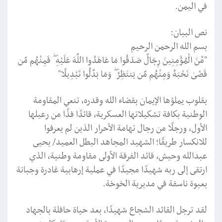
في اليمن.
نص البيان:
بسم الله الرحمن الرحيم
"مِّنَ الْمُؤْمِنِينَ رِجَالٌ صَدَقُوا مَا عَاهَدُوا اللَّهَ عَلَيْهِ ۖ فَمِنْهُم مَّن
قَضَىٰ نَحْبَهُ وَمِنْهُم مَّن يَنتَظِرُ ۖ وَمَا بَدَّلُوا تَبْدِيلًا"
بقلوب يملؤها الإيمان بقضاء الله وقدره، تنعي المقاومة
الوطنية بكافة تشكيلاتها العسكرية، قائدًا فذًا من رعيلها
الأول، ورجلًا من رجال تهامة الأحرار الذين لم يعرفوا
للانكسار طريقًا؛ الشهيد المجاهد البطل العميد/ يحيى
عبدالله وحيش، قائد الفرقة الأولى مقاومة وطنية، الذي
ارتقى إلى ربه شهيدًا مجيدًا في عملية إرهابية غادرة وجبانة
بعبوة ناسفة في مديرية الخوخة.
لقد ترجل القائد الشجاع شهيدًا، بعد حياة حافلة بالجهاد