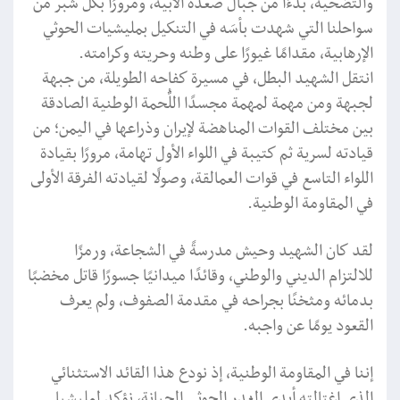
والتضحية، بدءًا من جبال صعدة الأبية، ومرورًا بكل شبر من
سواحلنا التي شهدت بأسَه في التنكيل بمليشيات الحوثي
الإرهابية، مقدامًا غيورًا على وطنه وحريته وكرامته.
انتقل الشهيد البطل، في مسيرة كفاحه الطويلة، من جبهة
لجبهة ومن مهمة لمهمة مجسدًا اللُّحمة الوطنية الصادقة
بين مختلف القوات المناهضة لإيران وذراعها في اليمن؛ من
قيادته لسرية ثم كتيبة في اللواء الأول تهامة، مرورًا بقيادة
اللواء التاسع في قوات العمالقة، وصولًا لقيادته الفرقة الأولى
في المقاومة الوطنية.
لقد كان الشهيد وحيش مدرسةً في الشجاعة، ورمزًا
للالتزام الديني والوطني، وقائدًا ميدانيًا جسورًا قاتل مخضبًا
بدمائه ومثخنًا بجراحه في مقدمة الصفوف، ولم يعرف
القعود يومًا عن واجبه.
إننا في المقاومة الوطنية، إذ نودع هذا القائد الاستثنائي
الذي اغتالته أيدي الغدر الحوثي الجبانة، نؤكد لمليشيا