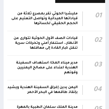
القضاء
مركز الملك سلمان يوقع برنامجاً لإعادة تأهيل
مليشيا الحوثي تقر بمصرع ثلاثة من
01
وتجهيز 11 منشأة صحية في لحج والضالع
23:16
قياداتها الميدانية وتواصل التعتيم على
وسقطرى يستفيد منها أكثر من 112 ألف شخص
الحجم الحقيقي لخسائرها
الحوثيون يزعمون استهداف ثاني ناقلة نفط
قيادات الصف الأول الحوثية تتوارى عن
02
سعودية خلال 24 ساعة بصاروخ باليستي في خليج
22:01
الأنظار.. استنفار أمني وتحركات سرية
عدن
تنقل كبار القادة إلى معاقلها
الشركة اليمنية للغاز: أعمال الصيانة أوشكت على
الانتهاء وإمدادات الغاز ستعود تدريجياً لتغطية
21:45
مدير ميناء المخا: استهداف السفينة
03
الهندية اعتداء على مصالح اليمنيين
احتياجات كافة المحافظات
وقوتهم
اليمن يدين إغراق السفينة الهندية ويشيد
04
بإنقاذ طاقمها في البحر الأحمر
مدينة الملك سلمان الطبية بالمهرة