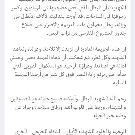
الكهنوت أن البطل الذي أقض مضجعها في الميادين، وكسر
زحوفها في الساحات، قد أورث بندقيته لآلاف الأبطال من
ورائه، رجال يحملون ذات العزيمة والإصرار على اقتلاع
جذور المشروع الفارسي من تراب اليمن.
إن هذه الجريمة الغادرة لن تزيدنا إلا تلاحمًا وعزمًا، ونعاهد
الشهيد وكل قطرة دم سُفكت، أن دماء العميد يحيى وحيش
أمانة في أعناقنا، وعزاؤنا الوحيد هو استكمال الطريق الذي
بدأه، حتى نرفع راية النصر فوق كل شبر من أرضنا اليمنية
الغالية.
رحم الله الشهيد البطل، وأسكنه فسيح جناته مع الصديقين
والشهداء، وربط على قلوب أهله ورفاق سلاحه، وجزاه عن
وطنه خير الجزاء.
الرحمة والخلود للشهداء الأبرار.. الشفاء للجرحى.. الخزي