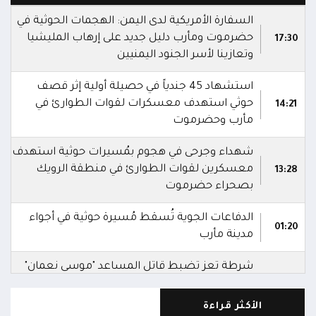
السفارة الأمريكية لدى اليمن: الهجمات الحوثية في
حضرموت ومأرب دليل جديد على إرهاب المليشيا
17:30
وتعازينا لأسر الجنود اليمنيين
استشهاد 45 جندياً في حصيلة أولية إثر قصف
حوثي استهدف معسكرات لقوات الطوارئ في
14:21
مأرب وحضرموت
شهداء وجرحى في هجوم بمُسيرات حوثية استهدف
معسكرين لقوات الطوارئ في منطقة الرويك
13:28
بصحراء حضرموت
الدفاعات الجوية تُسقط مُسيرة حوثية في أجواء
01:20
مدينة مأرب
شرطة تعز تضبط قاتل المساعد "موسى نعمان"
أحد منتسبي قوات الطوارئ بعد ساعات من ارتكابه
00:12
الجريمة.. وتؤكد استكمال الإجراءات لإحالته إلى
الأكثر قراءة