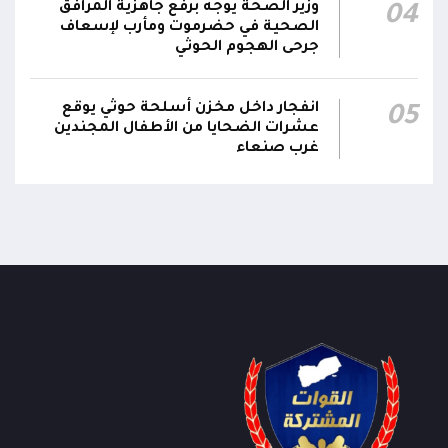
وزير الصحة يوجه برفع جاهزية المرافق
04
الصحية في حضرموت ومأرب لإسعاف
جدد #المكتب_السياسي تمسكه بمواصلة النضال
جرحى الهجوم الحوثي
إلى جانب الشعب اليمني وقوى الصف الجمهوري،
23:05
مؤكداً الاستعداد لتقديم التضحيات حتى تحرير البلاد
انفجار داخل مخزن أسلحة حوثي يوقع
05
واستعادة العاصمة صنعاء وإنهاء الانقلاب
عشرات الضحايا من الأطفال المجندين
غرب صنعاء