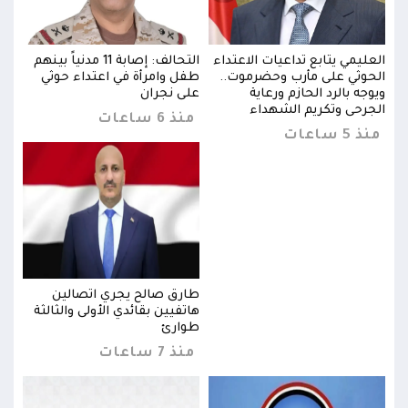
بينهم
العليمي يتابع تداعيات الاعتداء
التحالف: إصابة 11 مدنياً بينهم
العل
الحوثي على مأرب وحضرموت..
طفل وامرأة في اعتداء حوثي
الحو
ويوجه بالرد الحازم ورعاية
على نجران
ويوجه
الجرحى وتكريم الشهداء
الجر
منذ 6 ساعات
منذ 5 ساعات
منذ 5 س
طارق صالح يجري اتصالين
ثة
هاتفيين بقائدي الأولى والثالثة
طوارئ
منذ 7 ساعات