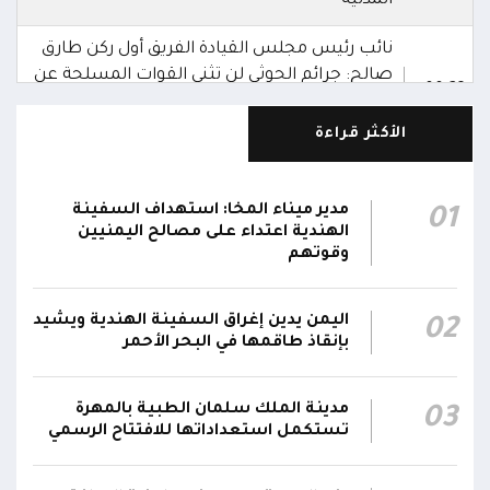
المدنية
نائب رئيس مجلس القيادة الفريق أول ركن طارق
صالح: جرائم الحوثي لن تثني القوات المسلحة عن
00:29
أداء واجبها الوطني واستعادة الدولة وعاصمتها
صنعاء
الأكثر قراءة
نائب رئيس مجلس القيادة الفريق أول ركن طارق
صالح يشيد بالروح القتالية العالية لكافة منتسبي
مدير ميناء المخا: استهداف السفينة
01
00:28
الفرقتين الأولى والثالثة وحسن التعامل مع الموقف
الهندية اعتداء على مصالح اليمنيين
وقوتهم
وثبات المقاتلين في مواقعهم
الفريق أول ركن طارق صالح يعزي في اتصالين
اليمن يدين إغراق السفينة الهندية ويشيد
02
هاتفيين قائدي الفرقتين الأولى والثالثة طوارئ في
00:26
بإنقاذ طاقمها في البحر الأحمر
استشهاد عدد من الأبطال بالهجوم الحوثي الغادر
اللجنة الأمنية بحضرموت تدين هجوم مليشيا
مدينة الملك سلمان الطبية بالمهرة
03
تستكمل استعداداتها للافتتاح الرسمي
الحوثي على القوات المسلحة وتؤكد استمرار
00:21
العمليات الأمنية والعسكرية لحماية الأمن
والاستقرار