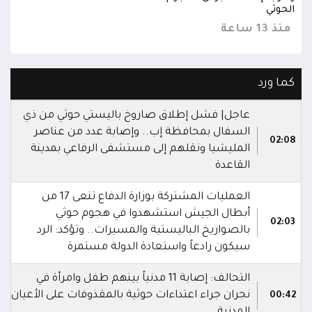
الحوثي
الحو
منذ 13 ساعة
منذ 13 
كما ورد
عاجل| فشل إطلاق صاروخ باليستي حوثي من ذي
السفال بمحافظة إب.. وإصابة عدد من عناصر
02:08
المليشيا ونقلهم إلى مستشفى الرفاعي بمدينة
القاعدة
العمليات المشتركة بوزارة الدفاع تنعى 17 من
أبطال الجيش استشهدوا في هجوم حوثي
02:03
بالصواريخ الباليستية والمسيرات.. وتؤكد: الرد
سيكون رادعاً واستعادة الدولة مستمرة
التحالف: إصابة 11 مدنياً بينهم طفل وامرأة في
نجران جراء اعتداءات حوثية بالمقذوفات على الأعيان
00:42