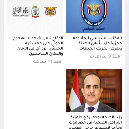
المكتب السياسي للمقاومة:
الدفاع تنعى شهداء الهجوم
المك
مجزرة مأرب تُنهي الهدنة
الحوثي على معسكرات
مجزر
وتفرض تحريك الجبهات
الجيش: الرد آتٍ في الزمان
وتفر
والمكان المناسبين
منذ 9 ساعات
منذ 9 س
منذ 11 ساعة
وزير الصحة يوجه برفع جاهزية
وزير
المرافق الصحية في حضرموت
المر
ومأرب لإسعاف جرحى الهجوم
ومأر