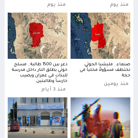
منذ يوم
منذ يوم
منذ
ح
صنعاء.. مليشيا الحوثي
ذعر بين 1500 طالبة.. مسلح
صنعا
ة
تختطف مسؤولاً محلياً في
حوثي يطلق النار داخل مدرسة
تختط
حجة
للبنات في عمران ويصيب
حجة
حارساً وطالبتين
منذ يومين
منذ
منذ 3 أيام