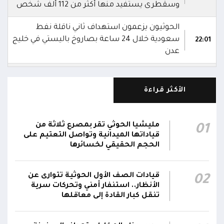
وسقطرى يستفيد منها أكثر من 112 ألف شخص
الحوثيون يزعمون استهداف ثاني ناقلة نفط
سعودية خلال 24 ساعة بصاروخ باليستي في خليج
22:01
عدن
الشركة اليمنية للغاز: أعمال الصيانة أوشكت على
الانتهاء وإمدادات الغاز ستعود تدريجياً لتغطية
21:45
الأكثر قراءة
احتياجات كافة المحافظات
رئيس مجلس القيادة يُصدر قراراً بتعيين يحيى
مليشيا الحوثي تقر بمصرع ثلاثة من
01
محمد كزمان وكيلاً لقطاع الأمن الداخلي، وأحمد
قياداتها الميدانية وتواصل التعتيم على
21:18
سعد السقطري وكيلاً لقطاع الأمن الخارجي؛ في
الحجم الحقيقي لخسائرها
الجهاز المركزي لأمن الدولة
قيادات الصف الأول الحوثية تتوارى عن
02
رئيس مجلس القيادة يعين اللواء الركن طيار
الأنظار.. استنفار أمني وتحركات سرية
عبدالعزيز سعيد المحيا قائداً للقوات الجوية والدفاع
تنقل كبار القادة إلى معاقلها
21:13
الجوي.. ويُعين العميد ناشر منصور باجري رئيساً
لأركانها