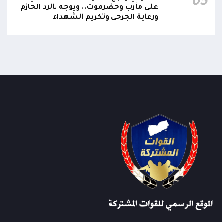
05
على مأرب وحضرموت.. ويوجه بالرد الحازم
ورعاية الجرحى وتكريم الشهداء