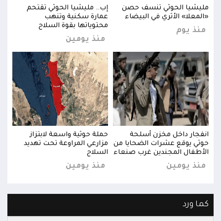
مليشيا الحوثي تنسف حصن
إب.. مليشيا الحوثي تقتحم
مليش
«المعلا» الأثري في البيضاء
عمارة سكنية وتنهب
«الم
محتوياتها بقوة السلاح
منذ يوم
منذ
منذ يومين
انفجار داخل مخزن أسلحة
حملة حوثية واسعة لابتزاز
انفج
حوثي يوقع عشرات الضحايا من
مزارعي المراوعة تحت تهديد
حوثي
الأطفال المجندين غرب صنعاء
السلاح
الأط
منذ يومين
منذ يومين
منذ
كما ورد