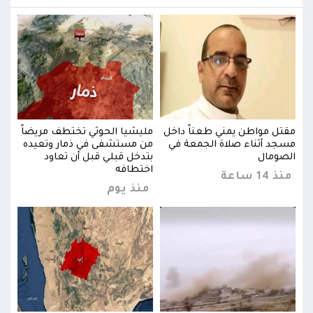
اً
مقتل مواطن يمني طعناً داخل
مليشيا الحوثي تختطف مريضاً
مقتل
ده
مسجد أثناء صلاة الجمعة في
من مستشفى في ذمار وتعيده
مسجد
الصومال
بتدخل قبلي قبل أن تعاود
الصو
اختطافه
منذ 14 ساعة
منذ 14 
منذ يوم