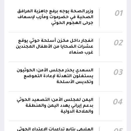
قصف حوثي عشوائي بالسلاح الثقيل يستهدف
وزير الصحة يوجه برفع جاهزية المرافق
01
مناطق مآهولة بقرى المعزوب والعبارى في
15:35
الصحية في حضرموت ومأرب لإسعاف
محافظة الضالع
جرحى الهجوم الحوثي
محور تعز: تجدد الاشتباكات في مختلف الجبهات..
12:22
انفجار داخل مخزن أسلحة حوثي يوقع
02
والجيش يقصف مواقع حوثية ويتصدى للمسيرات
عشرات الضحايا من الأطفال المجندين
غرب صنعاء
السعدي يحذر مجلس الأمن: الحوثيون
03
يستغلون التهدئة لإعادة التموضع
وتكديس الأسلحة
اليمن لمجلس الأمن: التصعيد الحوثي
04
بدعم إيراني يهدد اليمن والمنطقة
والملاحة الدولية
العليمي يتابع تداعيات الاعتداء الحوثي