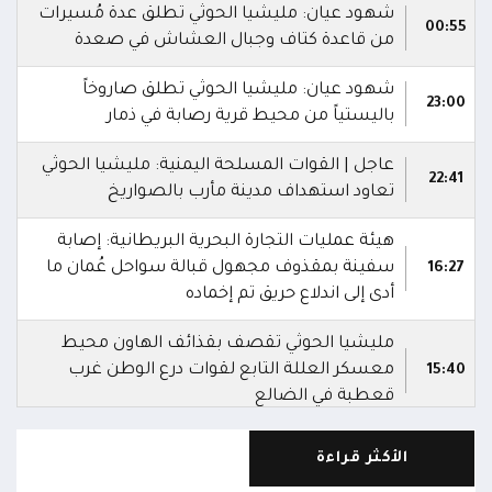
شهود عيان: مليشيا الحوثي تطلق عدة مُسيرات
00:55
من قاعدة كتاف وجبال العشاش في صعدة
شهود عيان: مليشيا الحوثي تطلق صاروخاً
23:00
باليستياً من محيط قرية رصابة في ذمار
عاجل | القوات المسلحة اليمنية: مليشيا الحوثي
22:41
تعاود استهداف مدينة مأرب بالصواريخ
هيئة عمليات التجارة البحرية البريطانية: إصابة
سفينة بمقذوف مجهول قبالة سواحل عُمان ما
16:27
أدى إلى اندلاع حريق تم إخماده
مليشيا الحوثي تقصف بقذائف الهاون محيط
معسكر العللة التابع لقوات درع الوطن غرب
15:40
قعطبة في الضالع
مليشيا الحوثي تقصف أحياء سكنية غرب قعطبة
الأكثر قراءة
15:37
في الضالع