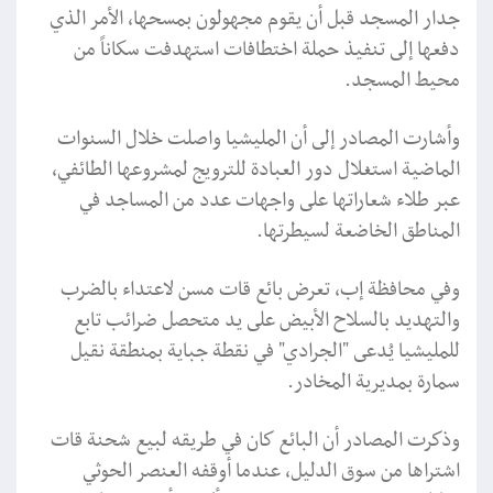
جدار المسجد قبل أن يقوم مجهولون بمسحها، الأمر الذي
دفعها إلى تنفيذ حملة اختطافات استهدفت سكاناً من
محيط المسجد.
وأشارت المصادر إلى أن المليشيا واصلت خلال السنوات
الماضية استغلال دور العبادة للترويج لمشروعها الطائفي،
عبر طلاء شعاراتها على واجهات عدد من المساجد في
المناطق الخاضعة لسيطرتها.
وفي محافظة إب، تعرض بائع قات مسن لاعتداء بالضرب
والتهديد بالسلاح الأبيض على يد متحصل ضرائب تابع
للمليشيا يُدعى "الجرادي" في نقطة جباية بمنطقة نقيل
سمارة بمديرية المخادر.
وذكرت المصادر أن البائع كان في طريقه لبيع شحنة قات
اشتراها من سوق الدليل، عندما أوقفه العنصر الحوثي