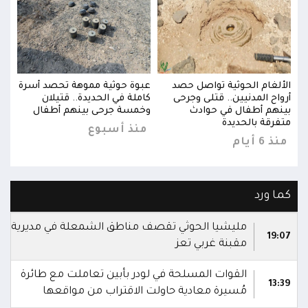
سرة
الألغام الحوثية تواصل حصد
عبوة حوثية مموهة تحصد أسرة
الأل
أرواح المدنيين.. قتلى وجرحى
كاملة في الحديدة.. قتيلان
أروا
بينهم أطفال في حوادث
وخمسة جرحى بينهم أطفال
بينه
متفرقة بالحديدة
متفر
منذ أسبوع
منذ 6 أيام
منذ 6 
كما ورد
مليشيا الحوثي تقصف مناطق الشمعلة في مديرية
19:07
مقبنة غربي تعز
القوات المسلحة في لودر بأبين تعاملت مع طائرة
13:39
مُسيرة معادية حاولت الاقتراب من مواقعها