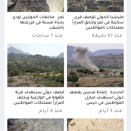
ي
مليشيا الحوثي تقصف قرى
تعز.. مخلفات الحوثيين تودي
مليش
سكنية في تعز وتلحق أضراراً
بحياة مسنة في مزرعتها
سكني
بممتلكات المواطنين
بالشقب
بممت
منذ 47 دقيقة
منذ 7 ساعات
منذ 47 د
الحديدة.. إصابة مدنيين بقصف
قصف حوثي يستهدف قرية
الحد
حوثي استهدف منازل
مأهولة في الوازعية ويخلف
حوثي
المواطنين في حيس
أضراراً بممتلكات المواطنين
المو
منذ 3 أيام
منذ 4 أيام
منذ 3 