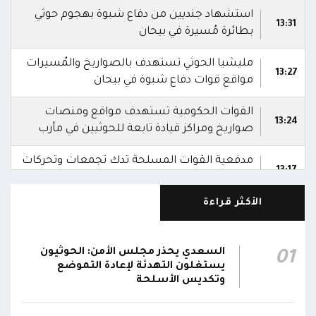
استشهاد جنديين من دفاع شبوة بهجوم حوثي
13:31
بطائرة مُسيرة في بيحان
مليشيا الحوثي تستهدف بالصواريخ والمُسيرات
13:27
مواقع قوات دفاع شبوة في بيحان
القوات الحكومية تستهدف مواقع ومنصات
13:24
صواريخ ومراكز قيادة تابعة للحوثيين في مأرب
مدفعية القوات المسلحة تدك تجمعات وتحركات
13:17
حوثية شمال وغرب الضالع
الأكثر قراءة
اشتباكات بين قوات الجيش ومليشيا الحوثي في
06:19
جبهتي الدفاع الجوي وتبة المدرجات شمال غربي تعز
السعدي يحذر مجلس الأمن: الحوثيون
01
الدفاعات الجوية تتعامل مع مسيرات معادية في
يستغلون التهدئة لإعادة التموضع
06:13
أجواء مدينة المخا
وتكديس الأسلحة