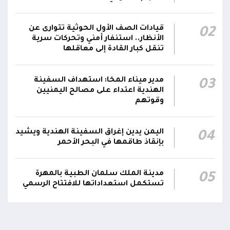
الحوثيون يزعمون استهداف ثاني ناقلة نفط
قيادات الصف الأول الحوثية تتوارى عن
02
سعودية خلال 24 ساعة بصاروخ باليستي في خليج
22:01
الأنظار.. استنفار أمني وتحركات سرية
عدن
تنقل كبار القادة إلى معاقلها
الشركة اليمنية للغاز: أعمال الصيانة أوشكت على
الانتهاء وإمدادات الغاز ستعود تدريجياً لتغطية
21:45
مدير ميناء المخا: استهداف السفينة
03
الهندية اعتداء على مصالح اليمنيين
احتياجات كافة المحافظات
وقوتهم
اليمن يدين إغراق السفينة الهندية ويشيد
04
بإنقاذ طاقمها في البحر الأحمر
مدينة الملك سلمان الطبية بالمهرة
05
تستكمل استعداداتها للافتتاح الرسمي