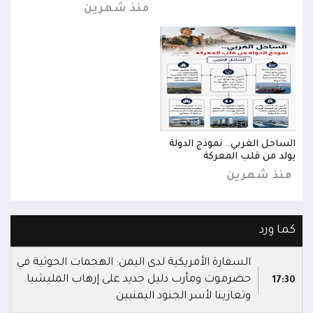
منذ شهرين
الساحل الغربي.. نموذج الدولة
السا
يولد من قلب المعركة
يولد
منذ شهرين
من
كما ورد
السفارة الأمريكية لدى اليمن: الهجمات الحوثية في
حضرموت ومأرب دليل جديد على إرهاب المليشيا
17:30
وتعازينا لأسر الجنود اليمنيين