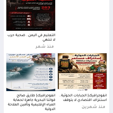
رب
التعليم في اليمن.. ضحية حرب
لا تنتهي
منذ شهر
انفوجرافيك| الجبايات الحوثية..
انفوجرافيك| طارق صالح:
انفو
استنزاف اقتصادي لا يتوقف
قواتنا البحرية جاهزة لحماية
استن
احة
المياه الإقليمية وتأمين الملاحة
منذ شهرين
من
الدولية