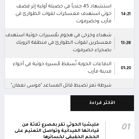
استشهاد 45 جندياً في حصيلة أولية إثر قصف
حوثي استهدف معسكرات لقوات الطوارئ في
14:21
مأرب وحضرموت
شهداء وجرحى في هجوم بمُسيرات حوثية استهدف
معسكرين لقوات الطوارئ في منطقة الرويك
13:28
بصحراء حضرموت
الدفاعات الجوية تُسقط مُسيرة حوثية في أجواء
01:20
مدينة مأرب
شرطة تعز تضبط قاتل المساعد "موسى نعمان"
أحد منتسبي قوات الطوارئ بعد ساعات من ارتكابه
00:12
الجريمة.. وتؤكد استكمال الإجراءات لإحالته إلى
الأكثر قراءة
القضاء
مركز الملك سلمان يوقع برنامجاً لإعادة تأهيل
مليشيا الحوثي تقر بمصرع ثلاثة من
01
وتجهيز 11 منشأة صحية في لحج والضالع
23:16
قياداتها الميدانية وتواصل التعتيم على
وسقطرى يستفيد منها أكثر من 112 ألف شخص
الحجم الحقيقي لخسائرها