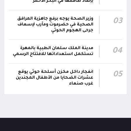
بإنقاذ طاقمها في البحر الأحمر
المدنية
نائب رئيس مجلس القيادة الفريق أول ركن طارق
وزير الصحة يوجه برفع جاهزية المرافق
03
صالح: جرائم الحوثي لن تثني القوات المسلحة عن
الصحية في حضرموت ومأرب لإسعاف
00:29
جرحى الهجوم الحوثي
أداء واجبها الوطني واستعادة الدولة وعاصمتها
صنعاء
مدينة الملك سلمان الطبية بالمهرة
04
تستكمل استعداداتها للافتتاح الرسمي
انفجار داخل مخزن أسلحة حوثي يوقع
05
عشرات الضحايا من الأطفال المجندين
غرب صنعاء