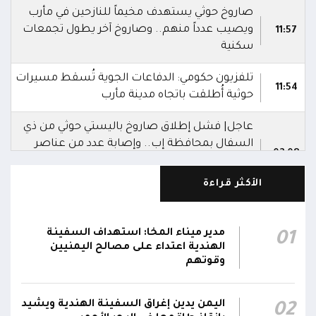
صاروخ حوثي يستهدف مخيماً للنازحين في مأرب
ويصيب عدداً منهم.. وصاروخ آخر يطول تجمعات
11:57
سكنية
تلفزيون حكومي: الدفاعات الجوية تُسقط مسيرات
11:54
حوثية أُطلقت باتجاه مدينة مأرب
عاجل| فشل إطلاق صاروخ باليستي حوثي من ذي
السفال بمحافظة إب.. وإصابة عدد من عناصر
02:08
المليشيا ونقلهم إلى مستشفى الرفاعي بمدينة
القاعدة
الأكثر قراءة
العمليات المشتركة بوزارة الدفاع تنعى 17 من
أبطال الجيش استشهدوا في هجوم حوثي
مدير ميناء المخا: استهداف السفينة
01
02:03
بالصواريخ الباليستية والمسيرات.. وتؤكد: الرد
الهندية اعتداء على مصالح اليمنيين
سيكون رادعاً واستعادة الدولة مستمرة
وقوتهم
التحالف: إصابة 11 مدنياً بينهم طفل وامرأة في
اليمن يدين إغراق السفينة الهندية ويشيد
02
نجران جراء اعتداءات حوثية بالمقذوفات على الأعيان
00:42