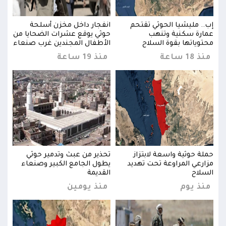
إب.. مليشيا الحوثي تقتحم
انفجار داخل مخزن أسلحة
إب..
 من
عمارة سكنية وتنهب
حوثي يوقع عشرات الضحايا من
عمار
عاء
محتوياتها بقوة السلاح
الأطفال المجندين غرب صنعاء
محتو
منذ 18 ساعة
منذ 19 ساعة
منذ 18 
حملة حوثية واسعة لابتزاز
تحذير من عبث وتدمير حوثي
حملة
ء
مزارعي المراوعة تحت تهديد
يطول الجامع الكبير وصنعاء
مزار
السلاح
القديمة
السل
منذ يوم
منذ يومين
منذ