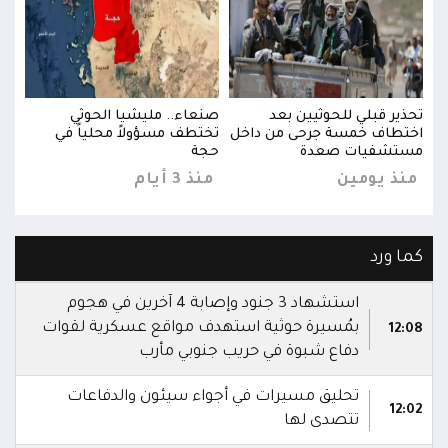
تحذير قبلي للحوثيين بعد
صنعاء.. مليشيا الحوثي
تحذي
اختطاف خمسة جرحى من داخل
تختطف مسؤولاً محلياً في
اختط
مستشفيات صعدة
حجة
مست
منذ يومين
منذ 3 أيام
منذ
كما ورد
استشهاد 3 جنود وإصابة 4 آخرين في هجوم
بمُسيرة حوثية استهدف مواقع عسكرية لقوات
12:08
دفاع شبوة في حريب جنوبي مأرب
تحليق مسيرات في أجواء سيئون والدفاعات
12:02
تتصدى لها