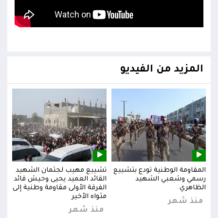
المزيد من الفيديو
يد
المقاومة الوطنية تودع بتشييع
تشييع مهيب لجثمان الشهيد
المق
ائد
رسمي وشعبي الشهيد
القائد العميد يحيى وحيش قائد
رسم
إلى
الظاهري
الفرقة الأولى مقاومة وطنية إلى
الظا
مثواه الأخير
منذ شهر
من
منذ شهر