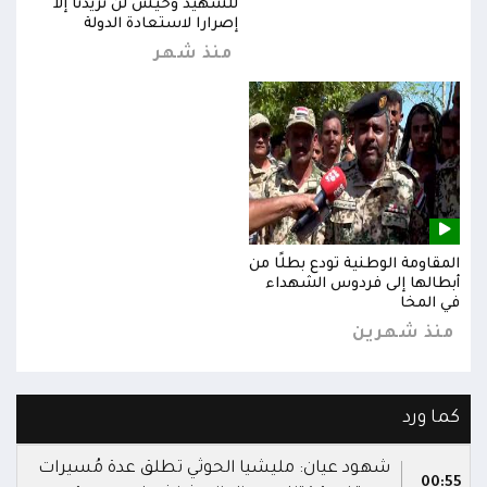
للشهيد وحيش لن تزيدنا إلا
إصرارا لاستعادة الدولة
منذ شهر
المقاومة الوطنية تودع بطلًا من
المق
أبطالها إلى فردوس الشهداء
أبطا
في المخا
في ا
منذ شهرين
من
كما ورد
شهود عيان: مليشيا الحوثي تطلق عدة مُسيرات
00:55