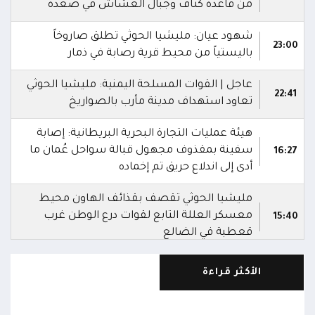
من قاعدة كتاف وجبال العشاش في صعدة
شهود عيان: مليشيا الحوثي تطلق صاروخاً
23:00
باليستياً من محيط قرية رصابة في ذمار
عاجل | القوات المسلحة اليمنية: مليشيا الحوثي
22:41
تعاود استهداف مدينة مأرب بالصواريخ
هيئة عمليات التجارة البحرية البريطانية: إصابة
سفينة بمقذوف مجهول قبالة سواحل عُمان ما
16:27
أدى إلى اندلاع حريق تم إخماده
مليشيا الحوثي تقصف بقذائف الهاون محيط
معسكر العللة التابع لقوات درع الوطن غرب
15:40
قعطبة في الضالع
مليشيا الحوثي تقصف أحياء سكنية غرب قعطبة
الأكثر قراءة
15:37
في الضالع
قصف حوثي عشوائي بالسلاح الثقيل يستهدف