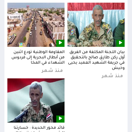
بيان اللجنة المكلفة من الفريق
المقاومة الوطنية تودع اثنين
بيان
س
أول ركن طارق صالح بالتحقيق
من أبطال البحرية إلى فردوس
أول 
في جريمة الشهيد العميد يحيى
الشهداء في المخا
في ج
وحيش
وحي
منذ شهر
منذ شهر
من
قائد محور الحديدة : خسارتنا