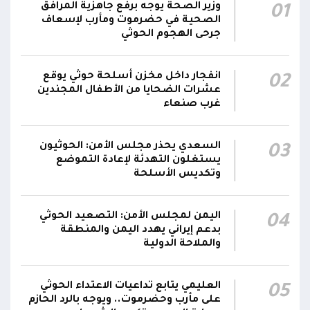
وزير الصحة يوجه برفع جاهزية المرافق
01
مناطق مآهولة بقرى المعزوب والعبارى في
15:35
الصحية في حضرموت ومأرب لإسعاف
محافظة الضالع
جرحى الهجوم الحوثي
محور تعز: تجدد الاشتباكات في مختلف الجبهات..
12:22
انفجار داخل مخزن أسلحة حوثي يوقع
02
والجيش يقصف مواقع حوثية ويتصدى للمسيرات
عشرات الضحايا من الأطفال المجندين
غرب صنعاء
السعدي يحذر مجلس الأمن: الحوثيون
03
يستغلون التهدئة لإعادة التموضع
وتكديس الأسلحة
اليمن لمجلس الأمن: التصعيد الحوثي
04
بدعم إيراني يهدد اليمن والمنطقة
والملاحة الدولية
العليمي يتابع تداعيات الاعتداء الحوثي
05
على مأرب وحضرموت.. ويوجه بالرد الحازم