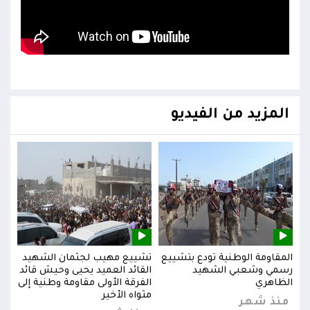
المزيد من الفيديو
يد
المقاومة الوطنية تودع بتشييع
تشييع مهيب لجثمان الشهيد
المق
ائد
رسمي وشعبي الشهيد
القائد العميد يحيى وحيش قائد
رسم
إلى
الظاهري
الفرقة الأولى مقاومة وطنية إلى
الظا
مثواه الأخير
منذ شهر
من