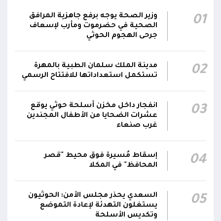
06:06
الجبهات والمحاور التابعة للقوات المسلحة،
وزير الصحة يوجه برفع جاهزية المرافق
01
بمختلف تشكيلاتها ووحداتها ومنتسبيها
الصحية في حضرموت ومأرب لإسعاف
جرحى الهجوم الحوثي
الناطق باسم القوات المسلحة: نؤكد أننا لن نتهاون
في حماية المواطنين وقواتنا ومواقعنا ولن يمر
مدينة الملك سلمان الطبية بالمهرة
02
استهداف وحداتنا دون رد وسنتعامل مع أي اعتداء
06:00
تستكمل استعداداتها للافتتاح الرسمي
جديد بالإجراءات العسكرية اللازمة والحازمة، وفقاً
لتوجيهات القيادة السياسية والعسكرية
ومقتضيات الموقف العملياتي
انفجار داخل مخزن أسلحة حوثي يوقع
03
عشرات الضحايا من الأطفال المجندين
غرب صنعاء
الناطق باسم القوات المسلحة: العملية جسدت
05:46
وحدة المحاور والقيادة والسيطرة للقوات المسلحة
إسقاط مُسيرة فوق محيط "قصر
04
المحافظ" في المكلا
السعدي يحذر مجلس الأمن: الحوثيون
05
يستغلون التهدئة لإعادة التموضع
وتكديس الأسلحة