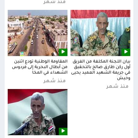
منذ شهر
بيان اللجنة المكلفة من الفريق
المقاومة الوطنية تودع اثنين
بيان
س
أول ركن طارق صالح بالتحقيق
من أبطال البحرية إلى فردوس
أول 
في جريمة الشهيد العميد يحيى
الشهداء في المخا
في ج
وحيش
وحي
منذ شهر
منذ شهر
من