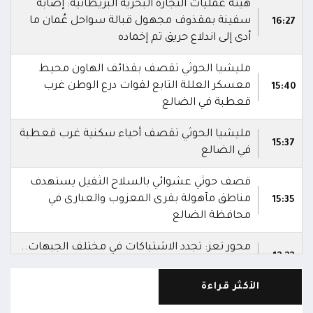
هيئة عمليات التجارة البحرية البريطانية: إصابة
سفينة بمقذوف مجهول قبالة سواحل عُمان ما
16:27
أدى إلى اندلاع حريق تم إخماده
مليشيا الحوثي تقصف بقذائف الهاون محيط
معسكر العللة التابع لقوات درع الوطن غرب
15:40
قعطبة في الضالع
مليشيا الحوثي تقصف أحياء سكنية غرب قعطبة
15:37
في الضالع
قصف حوثي عشوائي بالسلاح الثقيل يستهدف
مناطق مآهولة بقرى المعزوب والعبارى في
15:35
محافظة الضالع
محور تعز: تجدد الاشتباكات في مختلف الجبهات..
12:22
والجيش يقصف مواقع حوثية ويتصدى للمسيرات
الأكثر قراءة
الناطق باسم القوات المسلحة: نؤكد أن الاعتداء
على أي جبهة أو محور يُعد اعتداءً على جميع