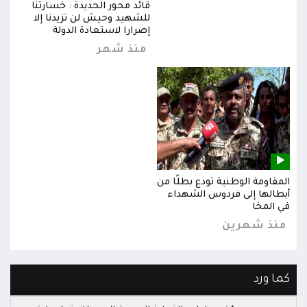
قائد محور الحديدة : خسارتنا
للشهيد وحيش لن تزيدنا إلا
إصرارا لاستعادة الدولة
منذ شهر
المقاومة الوطنية تودع بطلًا من
المق
أبطالها إلى فردوس الشهداء
أبطا
في المخا
في ا
منذ شهرين
من
كما ورد