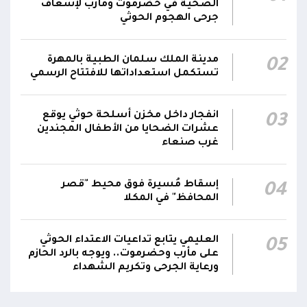
المقاومة الوطنية تصد هجوماً حوثياً في جبهتي
الصحية في حضرموت ومأرب لإسعاف
04:17
الحيمة بالتحيتا وحيس جنوب الحديدة
جرحى الهجوم الحوثي
أقر #مجلس_الدفاع_الوطني استمرار انعقاده بصورة
مدينة الملك سلمان الطبية بالمهرة
02
دائمة لمتابعة التطورات الميدانية والأمنية واتخاذ ما
تستكمل استعداداتها للافتتاح الرسمي
يلزم من إجراءات بصورة عاجلة ومستمرة بما
01:13
يضمن سرعة الاستجابة للتصعيد الحوثي والتعامل
مع تداعياته على مختلف المستويات
انفجار داخل مخزن أسلحة حوثي يوقع
03
عشرات الضحايا من الأطفال المجندين
غرب صنعاء
أقر #مجلس_الدفاع_الوطني جملة من القرارات
والتوجيهات الهادفة إلى رفع مستوى الجاهزية
العسكرية والأمنية والدفاع المدني وتعزيز التنسيق
إسقاط مُسيرة فوق محيط "قصر
01:12
04
بين مؤسسات الدولة وحماية المدنيين والمنشآت
المحافظ" في المكلا
الحيوية وضمان التنفيذ الفوري للإجراءات الكفيلة
بالرد الحازم على الاعتداءات الحوثية
العليمي يتابع تداعيات الاعتداء الحوثي
05
على مأرب وحضرموت.. ويوجه بالرد الحازم
ورعاية الجرحى وتكريم الشهداء