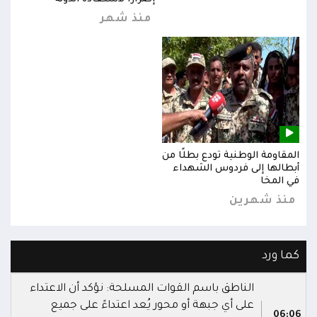
منذ شهر
المقاومة الوطنية تودع بطلًا من
المق
أبطالها إلى فردوس الشهداء
أبطا
في المخا
في ا
منذ شهرين
من
كما ورد
الناطق باسم القوات المسلحة: نؤكد أن الاعتداء
على أي جبهة أو محور يُعد اعتداءً على جميع
06:06