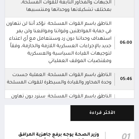
الجبهات والمحاور التابعة للقوات المسلحة،
بمختلف تشكيلاتها ووحداتها ومنتسبيها
الناطق باسم القوات المسلحة: نؤكد أننا لن نتهاون
في حماية المواطنين وقواتنا ومواقعنا ولن يمر
استهداف وحداتنا دون رد وسنتعامل مع أي اعتداء
06:00
جديد بالإجراءات العسكرية اللازمة والحازمة، وفقاً
لتوجيهات القيادة السياسية والعسكرية
ومقتضيات الموقف العملياتي
الناطق باسم القوات المسلحة: العملية جسدت
05:46
وحدة المحاور والقيادة والسيطرة للقوات المسلحة
الناطق باسم القوات المسلحة: سنرد دون تهاون
05:35
حال استمرت اعتداءات الحوثيين الغادرة
الأكثر قراءة
الناطق باسم القوات المسلحة: نفذنا عملاً عسكرياً
05:34
ضد العناصر الحوثية الإرهابية وعتادها
وزير الصحة يوجه برفع جاهزية المرافق
01