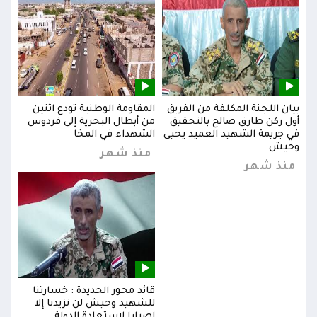
بيان اللجنة المكلفة من الفريق
المقاومة الوطنية تودع اثنين
بيان
س
أول ركن طارق صالح بالتحقيق
من أبطال البحرية إلى فردوس
أول 
في جريمة الشهيد العميد يحيى
الشهداء في المخا
في ج
وحيش
وحي
منذ شهر
منذ شهر
من
قائد محور الحديدة : خسارتنا
للشهيد وحيش لن تزيدنا إلا
إصرارا لاستعادة الدولة