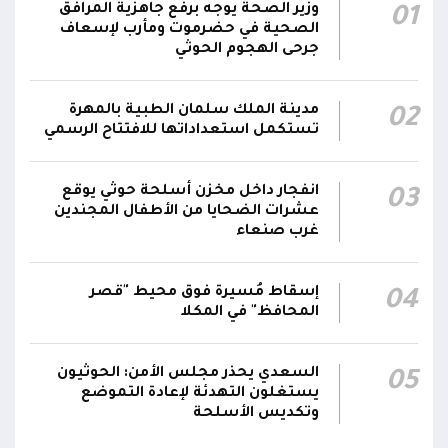
الجبهات والمحاور التابعة للقوات المسلحة،
وزير الصحة يوجه برفع جاهزية المرافق
01
بمختلف تشكيلاتها ووحداتها ومنتسبيها
الصحية في حضرموت ومأرب لإسعاف
جرحى الهجوم الحوثي
الناطق باسم القوات المسلحة: نؤكد أننا لن نتهاون
في حماية المواطنين وقواتنا ومواقعنا ولن يمر
مدينة الملك سلمان الطبية بالمهرة
02
استهداف وحداتنا دون رد وسنتعامل مع أي اعتداء
06:00
تستكمل استعداداتها للافتتاح الرسمي
جديد بالإجراءات العسكرية اللازمة والحازمة، وفقاً
لتوجيهات القيادة السياسية والعسكرية
ومقتضيات الموقف العملياتي
انفجار داخل مخزن أسلحة حوثي يوقع
03
عشرات الضحايا من الأطفال المجندين
غرب صنعاء
الناطق باسم القوات المسلحة: العملية جسدت
05:46
وحدة المحاور والقيادة والسيطرة للقوات المسلحة
إسقاط مُسيرة فوق محيط "قصر
04
المحافظ" في المكلا
السعدي يحذر مجلس الأمن: الحوثيون
05
يستغلون التهدئة لإعادة التموضع
وتكديس الأسلحة