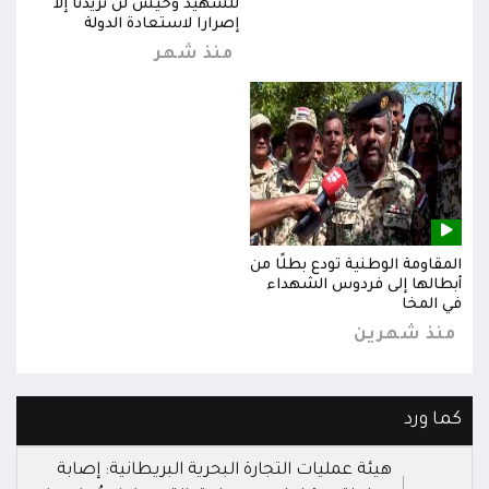
للشهيد وحيش لن تزيدنا إلا
إصرارا لاستعادة الدولة
منذ شهر
المقاومة الوطنية تودع بطلًا من
المق
أبطالها إلى فردوس الشهداء
أبطا
في المخا
في ا
منذ شهرين
من
كما ورد
هيئة عمليات التجارة البحرية البريطانية: إصابة