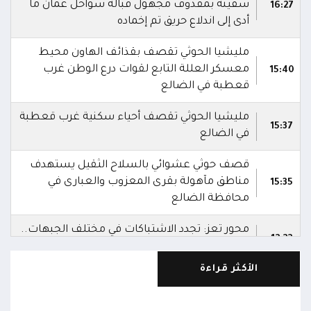
سفينة بمقذوف مجهول قبالة سواحل عُمان ما
16:27
أدى إلى اندلاع حريق تم إخماده
مليشيا الحوثي تقصف بقذائف الهاون محيط
معسكر العللة التابع لقوات درع الوطن غرب
15:40
قعطبة في الضالع
مليشيا الحوثي تقصف أحياء سكنية غرب قعطبة
15:37
في الضالع
قصف حوثي عشوائي بالسلاح الثقيل يستهدف
مناطق مآهولة بقرى المعزوب والعبارى في
15:35
محافظة الضالع
محور تعز: تجدد الاشتباكات في مختلف الجبهات..
12:22
والجيش يقصف مواقع حوثية ويتصدى للمسيرات
الأكثر قراءة
الناطق باسم القوات المسلحة: نؤكد أن الاعتداء
على أي جبهة أو محور يُعد اعتداءً على جميع
06:06