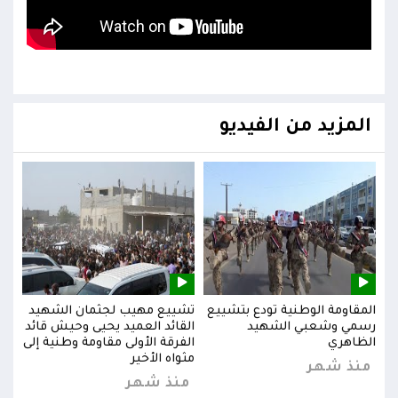
المزيد من الفيديو
يد
المقاومة الوطنية تودع بتشييع
تشييع مهيب لجثمان الشهيد
المق
ائد
رسمي وشعبي الشهيد
القائد العميد يحيى وحيش قائد
رسم
إلى
الظاهري
الفرقة الأولى مقاومة وطنية إلى
الظا
مثواه الأخير
منذ شهر
من
منذ شهر