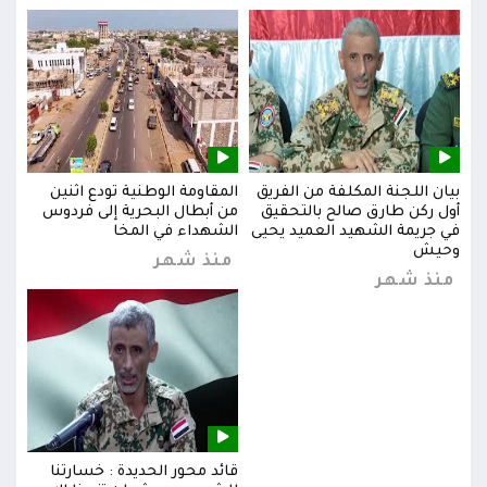
بيان اللجنة المكلفة من الفريق
المقاومة الوطنية تودع اثنين
بيان
س
أول ركن طارق صالح بالتحقيق
من أبطال البحرية إلى فردوس
أول 
في جريمة الشهيد العميد يحيى
الشهداء في المخا
في ج
وحيش
وحي
منذ شهر
منذ شهر
من
قائد محور الحديدة : خسارتنا