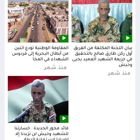
بيان اللجنة المكلفة من الفريق
المقاومة الوطنية تودع اثنين
بيان
س
أول ركن طارق صالح بالتحقيق
من أبطال البحرية إلى فردوس
أول 
في جريمة الشهيد العميد يحيى
الشهداء في المخا
في ج
وحيش
وحي
منذ شهر
منذ شهر
من
قائد محور الحديدة : خسارتنا
للشهيد وحيش لن تزيدنا إلا
إصرارا لاستعادة الدولة