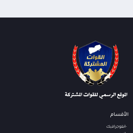
شدد #مجلس_الدفاع_الوطني على رفع أعلى درجات
الجاهزية واليقظة وتعزيز التنسيق بين الوحدات
العسكرية والأمنية والاستخباراتية واتخاذ التدابير
01:07
اللازمة لحماية المدنيين والمنشآت الحيوية وإحباط
المخططات الحوثية
الأقسام
انفوجرافيك