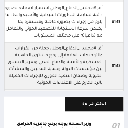
أقر #مجلس_الدفاع_الوطني استمرار انعقاده بصورة
دائمة لمتابعة التطورات الميدانية والأمنية واتخاذ ما
يلزم من إجراءات بصورة عاجلة ومستمرة بما
01:13
يضمن سرعة الاستجابة للتصعيد الحوثي والتعامل
مع تداعياته على مختلف المستويات
أقر #مجلس_الدفاع_الوطني جملة من القرارات
والتوجيهات الهادفة إلى رفع مستوى الجاهزية
العسكرية والأمنية والدفاع المدني وتعزيز التنسيق
01:12
بين مؤسسات الدولة وحماية المدنيين والمنشآت
الحيوية وضمان التنفيذ الفوري للإجراءات الكفيلة
بالرد الحازم على الاعتداءات الحوثية
أشاد #مجلس_الدفاع_الوطني بالدور السعودي في
حماية أمن المنطقة وممراتها المائية وتعزيز
الأكثر قراءة
01:11
الشراكات الإقليمية والدولية بما يخدم الأمن
والاستقرار في المنطقة
وزير الصحة يوجه برفع جاهزية المرافق
01