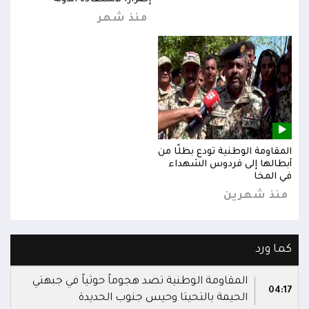
منذ شهر
المقاومة الوطنية تودع بطلًا من
المق
أبطالها إلى فردوس الشهداء
أبطا
في المخا
في ا
منذ شهرين
من
كما ورد
المقاومة الوطنية تصد هجوماً حوثياً في جبهتي
04:17
الحيمة بالتحيتا وحيس جنوب الحديدة