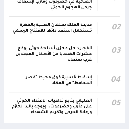
رحب #مجلس_الدفاع_الوطني باتفاقية مكة للدفاع
الصحية في حضرموت ومأرب لإسعاف
جرحى الهجوم الحوثي
المشترك بين المملكة العربية السعودية وتركيا
وباكستان، مؤكدا انها خطوة استراتيجية لتعزيز
01:10
الأمن الجماعي والاستقرار الإقليمي والتعاون
مدينة الملك سلمان الطبية بالمهرة
02
الدفاعي
تستكمل استعداداتها للافتتاح الرسمي
دعا #مجلس_الدفاع_الوطني القوى السياسية
انفجار داخل مخزن أسلحة حوثي يوقع
والمكونات الوطنية ووسائل الإعلام إلى تعزيز
03
عشرات الضحايا من الأطفال المجندين
الاصطفاف الوطني وتوحيد الخطاب خلف
01:09
غرب صنعاء
مؤسسات الدولة والقوات المسلحة والعمل على
إفشال مساعي الحوثيين الرامية إلى إضعاف
الجبهة الداخلية وتمرير مخططاتهم التخريبية
إسقاط مُسيرة فوق محيط "قصر
04
المحافظ" في المكلا
أكد #مجلس_الدفاع_الوطني أن التضحيات الوطنية
التي يفرضها التصعيد الحوثي ستقابل بإجراءات
العليمي يتابع تداعيات الاعتداء الحوثي
05
حازمة تستهدف مصادر التهديد والإرهاب، بما
01:08
على مأرب وحضرموت.. ويوجه بالرد الحازم
يضمن حماية المواطنين والمنشآت الحيوية وتعزيز
ورعاية الجرحى وتكريم الشهداء
قدرة الدولة على التعامل مع مختلف المخاطر